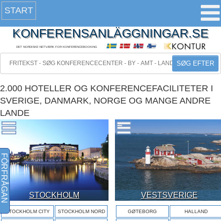
START
KONFERENSANLÄGGNINGAR.SE
DET NORDISKE NETVÆRK FOR KONFERENCEBOOKING
SØG EFTER
2.000 HOTELLER OG KONFERENCEFACILITETER I
SVERIGE, DANMARK, NORGE OG MANGE ANDRE
LANDE
FÖRFRÅGAN
STOCKHOLM
VESTSVERIGE
STOCKHOLM CITY
STOCKHOLM NORD
GØTEBORG
HALLAND