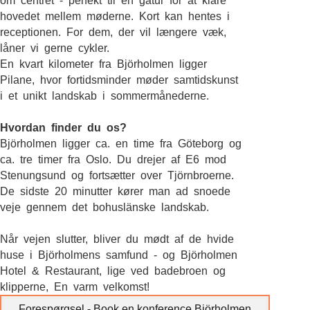
om centret - perfekt til en gåtur for at klare
hovedet mellem møderne. Kort kan hentes i
receptionen. For dem, der vil længere væk,
låner vi gerne cykler.
En kvart kilometer fra Björholmen ligger
Pilane, hvor fortidsminder møder samtidskunst
i et unikt landskab i sommermånederne.
Hvordan finder du os?
Björholmen ligger ca. en time fra Göteborg og
ca. tre timer fra Oslo. Du drejer af E6 mod
Stenungsund og fortsætter over Tjörnbroerne.
De sidste 20 minutter kører man ad snoede
veje gennem det bohuslänske landskab.
Når vejen slutter, bliver du mødt af de hvide
huse i Björholmens samfund - og Björholmen
Hotel & Restaurant, lige ved badebroen og
klipperne, En varm velkomst!
Forespørgsel - Book en konference Björholmen