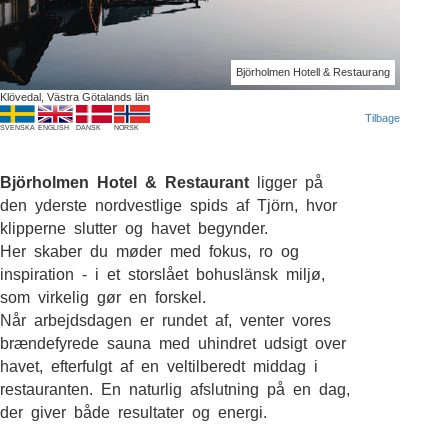
Björholmen Hotell & Restaurang
Klövedal, Västra Götalands län
Tilbage
SVENSKA
ENGLISH
DANSK
NORSK
Björholmen Hotel & Restaurant
ligger på
den yderste nordvestlige spids af Tjörn, hvor
klipperne slutter og havet begynder.
Her skaber du møder med fokus, ro og
inspiration - i et storslået bohuslänsk miljø,
som virkelig gør en forskel.
Når arbejdsdagen er rundet af, venter vores
brændefyrede sauna med uhindret udsigt over
havet, efterfulgt af en veltilberedt middag i
restauranten. En naturlig afslutning på en dag,
der giver både resultater og energi.