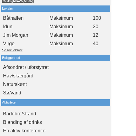
Kort og rutevejledning
Lokaler
Båthallen
Maksimum
100
Idun
Maksimum
20
Jim Morgan
Maksimum
12
Virgo
Maksimum
40
Se alle lokaler
Beliggenhed
Afsondret / uforstyrret
Hav/skærgård
Naturskønt
Sø/vand
Aktiviteter
Badebro/strand
Blanding af drinks
En aktiv konference