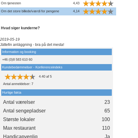
Om tjenesten
4,43
Om det store billede/værdi for pengene
4,14
Hvad siger kunderne?
2019-05-19
Jättefin anläggning - bra på det mesta!
Information og booking
+46 (0)8 583 610 60
Kundebedømmelser - Konferenceindeks
4.40
af
5
Antal anmeldelser:
7
Hurtige fakta
Antal værelser
23
Antal sengepladser
65
Største lokaler
100
Max restaurant
110
Handicapvenlig
Ja