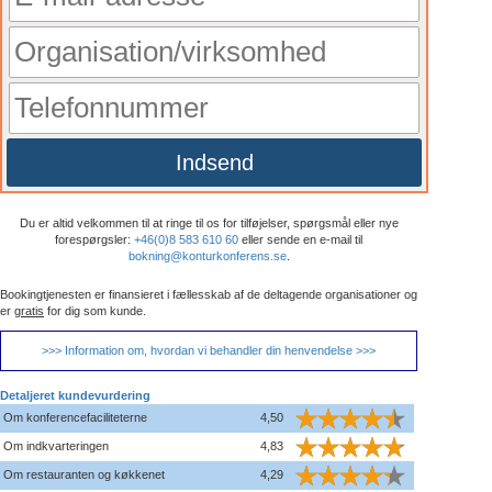
Indsend
Du er altid velkommen til at ringe til os for tilføjelser, spørgsmål eller nye
forespørgsler:
+46(0)8 583 610 60
eller sende en e-mail til
bokning@konturkonferens.se
.
Bookingtjenesten er finansieret i fællesskab af de deltagende organisationer og
er
gratis
for dig som kunde.
>>> Information om, hvordan vi behandler din henvendelse >>>
Detaljeret kundevurdering
Om konferencefaciliteterne
4,50
Om indkvarteringen
4,83
Om restauranten og køkkenet
4,29