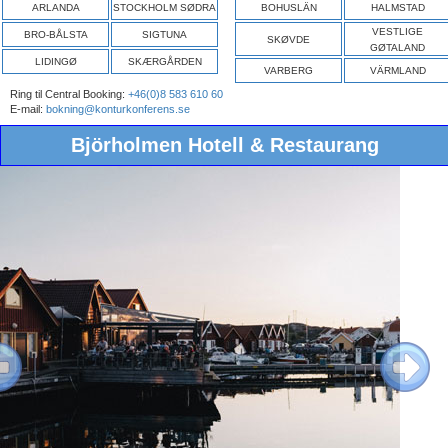
ARLANDA
STOCKHOLM SØDRA
BOHUSLÄN
HALMSTAD
VESTLIGE
BRO-BÅLSTA
SIGTUNA
SKØVDE
GØTALAND
LIDINGØ
SKÆRGÅRDEN
VARBERG
VÄRMLAND
Ring til Central Booking:
+46(0)8 583 610 60
E-mail:
bokning@konturkonferens.se
Björholmen Hotell & Restaurang
ous
Next