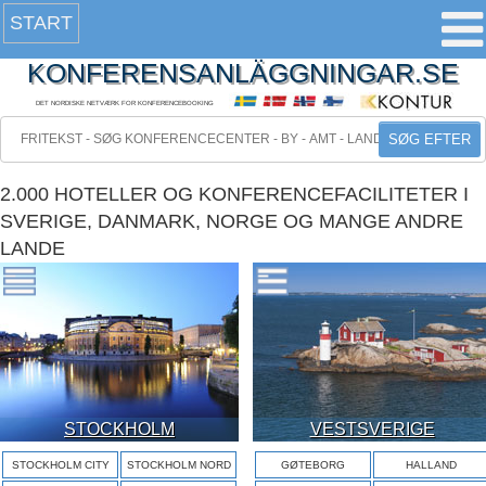
START
KONFERENSANLÄGGNINGAR.SE
DET NORDISKE NETVÆRK FOR KONFERENCEBOOKING
SØG EFTER
2.000 HOTELLER OG KONFERENCEFACILITETER I
SVERIGE, DANMARK, NORGE OG MANGE ANDRE
LANDE
STOCKHOLM
VESTSVERIGE
STOCKHOLM CITY
STOCKHOLM NORD
GØTEBORG
HALLAND