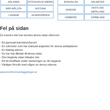
ARLANDA
STOCKHOLM SØDRA
BOHUSLÄN
HALMSTAD
VESTLIGE
BRO-BÅLSTA
SIGTUNA
SKØVDE
GØTALAND
LIDINGØ
SKÆRGÅRDEN
VARBERG
VÄRMLAND
Fel på sidan
Du kanske inte kan besöka denna sidan eftersom:
- Ett gammalt bokmärke/favorit
- En sökmotor som har inaktuell angivelse för denna webbplatsen
- En felaktig adress
- Du har inte tillträde till denna sidan
- Den begärda sidan hittades inte
- Ett fel inträffade under hanteringen av din begäran
- Vänligen försökt med någon av dessa sidorna:
www.konferensanlaggningar.se