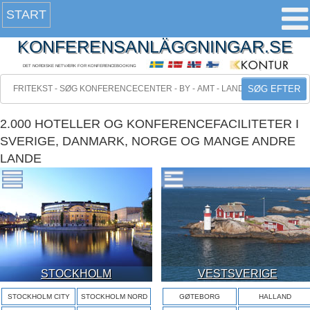
START
KONFERENSANLÄGGNINGAR.SE
DET NORDISKE NETVÆRK FOR KONFERENCEBOOKING
SØG EFTER
2.000 HOTELLER OG KONFERENCEFACILITETER I
SVERIGE, DANMARK, NORGE OG MANGE ANDRE
LANDE
STOCKHOLM
VESTSVERIGE
STOCKHOLM CITY
STOCKHOLM NORD
GØTEBORG
HALLAND