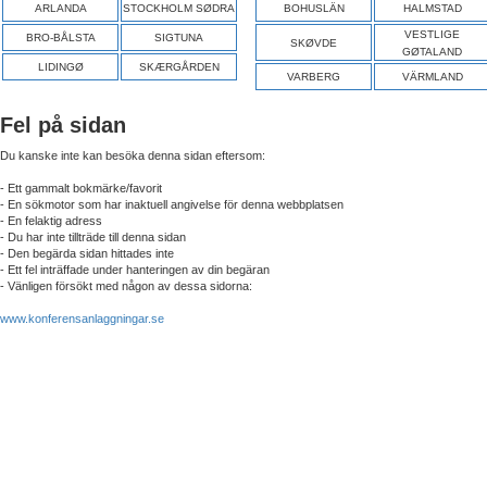
ARLANDA
STOCKHOLM SØDRA
BOHUSLÄN
HALMSTAD
VESTLIGE
BRO-BÅLSTA
SIGTUNA
SKØVDE
GØTALAND
LIDINGØ
SKÆRGÅRDEN
VARBERG
VÄRMLAND
Fel på sidan
Du kanske inte kan besöka denna sidan eftersom:
- Ett gammalt bokmärke/favorit
- En sökmotor som har inaktuell angivelse för denna webbplatsen
- En felaktig adress
- Du har inte tillträde till denna sidan
- Den begärda sidan hittades inte
- Ett fel inträffade under hanteringen av din begäran
- Vänligen försökt med någon av dessa sidorna:
www.konferensanlaggningar.se