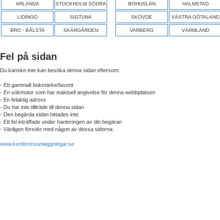
ARLANDA
STOCKHOLM SÖDRA
BOHUSLÄN
HALMSTAD
LIDINGÖ
SIGTUNA
SKÖVDE
VÄSTRA GÖTALAND
BRO - BÅLSTA
SKÄRGÅRDEN
VARBERG
VÄRMLAND
Fel på sidan
Du kanske inte kan besöka denna sidan eftersom:
- Ett gammalt bokmärke/favorit
- En sökmotor som har inaktuell angivelse för denna webbplatsen
- En felaktig adress
- Du har inte tillträde till denna sidan
- Den begärda sidan hittades inte
- Ett fel inträffade under hanteringen av din begäran
- Vänligen försökt med någon av dessa sidorna:
www.konferensanlaggningar.se