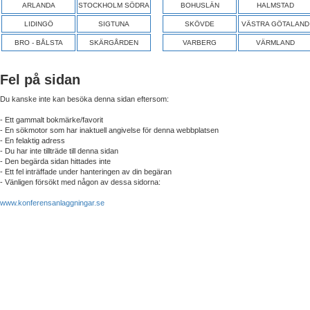
ARLANDA
STOCKHOLM SÖDRA
BOHUSLÄN
HALMSTAD
LIDINGÖ
SIGTUNA
SKÖVDE
VÄSTRA GÖTALAND
BRO - BÅLSTA
SKÄRGÅRDEN
VARBERG
VÄRMLAND
Fel på sidan
Du kanske inte kan besöka denna sidan eftersom:
- Ett gammalt bokmärke/favorit
- En sökmotor som har inaktuell angivelse för denna webbplatsen
- En felaktig adress
- Du har inte tillträde till denna sidan
- Den begärda sidan hittades inte
- Ett fel inträffade under hanteringen av din begäran
- Vänligen försökt med någon av dessa sidorna:
www.konferensanlaggningar.se