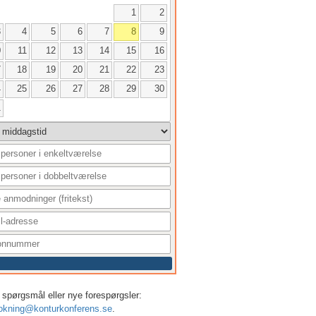
1
2
3
4
5
6
7
8
9
0
11
12
13
14
15
16
7
18
19
20
21
22
23
4
25
26
27
28
29
30
1
er, spørgsmål eller nye forespørgsler:
okning@konturkonferens.se
.