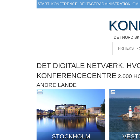
START
KONFERENCE
DELTAGERADMINISTRATION
OM 
KON
DET NORDIS
DET DIGITALE NETVÆRK, H
KONFERENCECENTRE
2.000 
ANDRE LANDE
STOCKHOLM
VEST