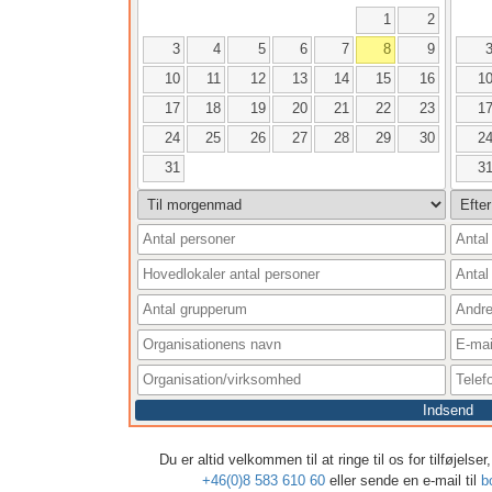
1
2
3
4
5
6
7
8
9
10
11
12
13
14
15
16
1
17
18
19
20
21
22
23
1
24
25
26
27
28
29
30
2
31
3
Indsend
Du er altid velkommen til at ringe til os for tilføjels
+46(0)8 583 610 60
eller sende en e-mail til
b