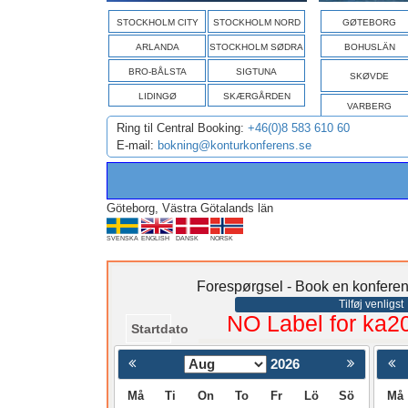
STOCKHOLM CITY
STOCKHOLM NORD
GØTEBORG
ARLANDA
STOCKHOLM SØDRA
BOHUSLÄN
BRO-BÅLSTA
SIGTUNA
SKØVDE
LIDINGØ
SKÆRGÅRDEN
VARBERG
Ring til Central Booking:
+46(0)8 583 610 60
E-mail:
bokning@konturkonferens.se
Göteborg, Västra Götalands län
SVENSKA
ENGLISH
DANSK
NORSK
Forespørgsel - Book en konferen
Tilføj venligst
NO Label for ka2
Startdato
2026
< Föregående
Må
Ti
On
To
Fr
Lö
Sö
Må