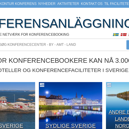
KONTUR KONFERENS
NYHEDER
AKTIVITETER
KONTAKT OS
TIL FACILITET
FERENSANLÄGGNIN
KE NETVÆRK FOR KONFERENCEBOOKING
VOR KONFERENCEBOOKERE KAN NÅ 3.00
HOTELLER OG KONFERENCEFACILITETER I SVERIG
ANDRE 
LAND
SVERIGE
SYDLIGE SVERIGE
NORGE