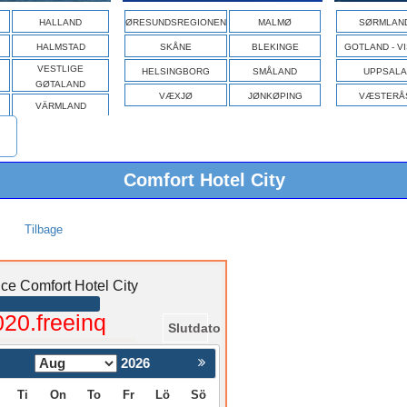
HALLAND
ØRESUNDSREGIONEN
MALMØ
SØRMLAN
HALMSTAD
SKÅNE
BLEKINGE
GOTLAND - V
VESTLIGE
HELSINGBORG
SMÅLAND
UPPSALA
GØTALAND
VÆXJØ
JØNKØPING
VÆSTERÅ
VÄRMLAND
Comfort Hotel City
Tilbage
ce Comfort Hotel City
020.freeinq
Slutdato
2026
Nästa >
Ti
On
To
Fr
Lö
Sö