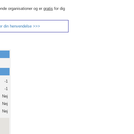
ende organisationer og er
gratis
for dig
er din henvendelse >>>
-1
-1
Nej
Nej
Nej