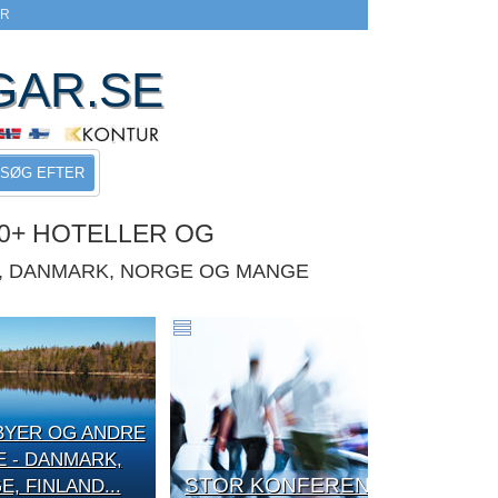
ER
GAR.SE
SØG EFTER
0+ HOTELLER OG
E, DANMARK, NORGE OG MANGE
BYER OG ANDRE
E - DANMARK,
STOR KONFERENCE
, FINLAND...