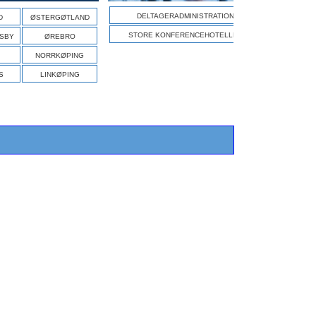
DELTAGERADMINISTRATION
D
ØSTERGØTLAND
STORE KONFERENCEHOTELLER
ISBY
ØREBRO
NORRKØPING
S
LINKØPING