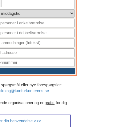
1
er, spørgsmål eller nye forespørgsler:
okning@konturkonferens.se
.
ende organisationer og er
gratis
for dig
er din henvendelse >>>