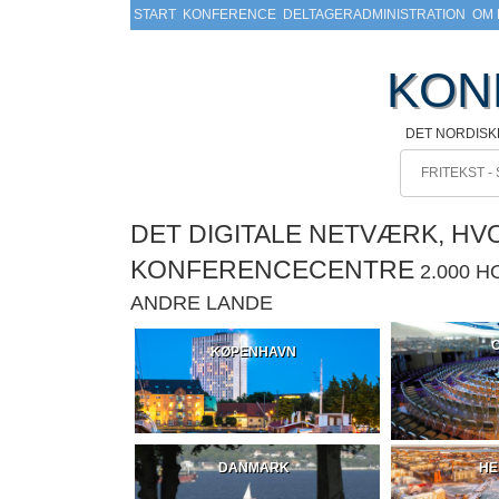
START
KONFERENCE
DELTAGERADMINISTRATION
OM 
KON
DET NORDIS
DET DIGITALE NETVÆRK, H
KONFERENCECENTRE
2.000 
ANDRE LANDE
KØPENHAVN
DANMARK
HE