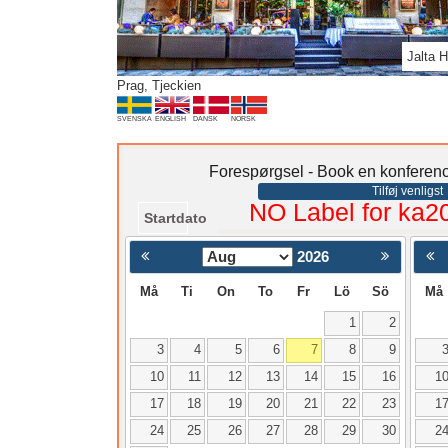
Jalta 
Prag, Tjeckien
SVENSKA
ENGLISH
DANSK
NORSK
Forespørgsel - Book en konferenc
Tilføj venligst
NO Label for ka2
Startdato
2026
< Föregående
Må
Ti
On
To
Fr
Lö
Sö
Må
1
2
3
4
5
6
7
8
9
10
11
12
13
14
15
16
1
17
18
19
20
21
22
23
1
24
25
26
27
28
29
30
2