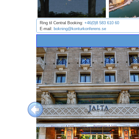
Ring til Central Booking:
+46(0)8 583 610 60
E-mail:
bokning@konturkonferens.se
Previous