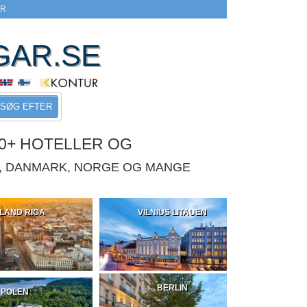
ER
GAR.SE
SØG EFTER
0+ HOTELLER OG
E, DANMARK, NORGE OG MANGE
LAND RIGA
VILNIUS LITAUEN
BERLIN
POLEN