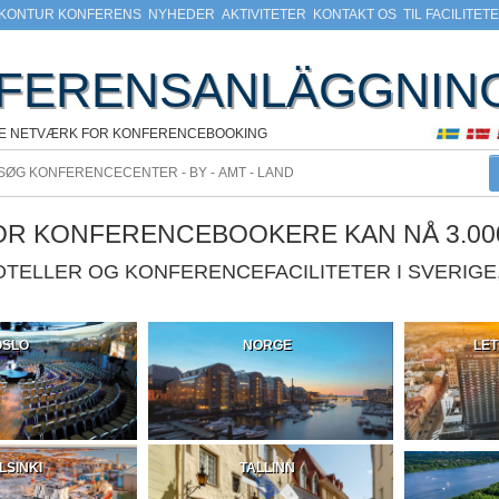
KONTUR KONFERENS
NYHEDER
AKTIVITETER
KONTAKT OS
TIL FACILITET
FERENSANLÄGGNIN
KE NETVÆRK FOR KONFERENCEBOOKING
VOR KONFERENCEBOOKERE KAN NÅ 3.00
HOTELLER OG KONFERENCEFACILITETER I SVERIG
OSLO
NORGE
LET
LSINKI
TALLINN