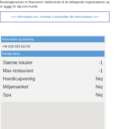
Bookingtjenesten er finansieret i fællesskab af de deltagende organisationer og
er
gratis
for dig som kunde.
>>> Information om, hvordan vi behandler din henvendelse >>>
Information og booking
+46 (0)8 583 610 60
Hurtige fakta
Største lokaler
-1
Max restaurant
-1
Handicapvenlig
Nej
Miljømærket
Nej
Spa
Nej