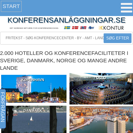
START
KONFERENSANLÄGGNINGAR.SE
DET NORDISKE NETVÆRK FOR KONFERENCEBOOKING
SØG EFTER
2.000 HOTELLER OG KONFERENCEFACILITETER I
SVERIGE, DANMARK, NORGE OG MANGE ANDRE
LANDE
OSLO
KØPENHAVN
FÖRFRÅGAN
DANMARK
HELSINKI