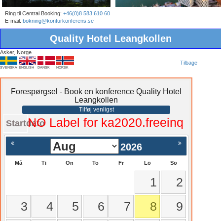
Ring til Central Booking:
+46(0)8 583 610 60
E-mail:
bokning@konturkonferens.se
Quality Hotel Leangkollen
Asker, Norge
Tilbage
SVENSKA
ENGLISH
DANSK
NORSK
Forespørgsel - Book en konference Quality Hotel
Leangkollen
Tilføj venligst
NO Label for ka2020.freeinq
Startdato
2026
Må
Ti
On
To
Fr
Lö
Sö
1
2
3
4
5
6
7
8
9