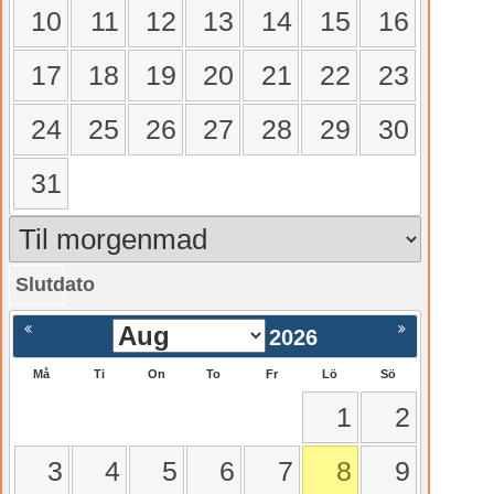
10
11
12
13
14
15
16
17
18
19
20
21
22
23
24
25
26
27
28
29
30
31
Slutdato
gående
Nästa >
2026
Må
Ti
On
To
Fr
Lö
Sö
1
2
3
4
5
6
7
8
9