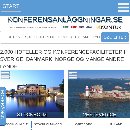
START
KONFERENSANLÄGGNINGAR.SE
DET NORDISKE NETVÆRK FOR KONFERENCEBOOKING
SØG EFTER
2.000 HOTELLER OG KONFERENCEFACILITETER I
SVERIGE, DANMARK, NORGE OG MANGE ANDRE
LANDE
FÖRFRÅGAN
STOCKHOLM
VESTSVERIGE
STOCKHOLM CITY
STOCKHOLM NORD
GØTEBORG
HALLAND