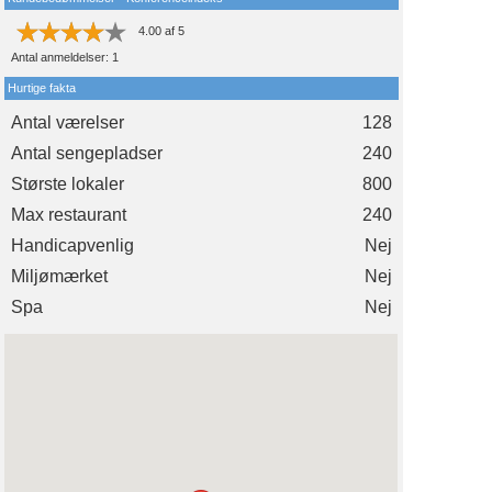
4.00
af
5
Antal anmeldelser:
1
Hurtige fakta
Antal værelser
128
Antal sengepladser
240
Største lokaler
800
Max restaurant
240
Handicapvenlig
Nej
Miljømærket
Nej
Spa
Nej