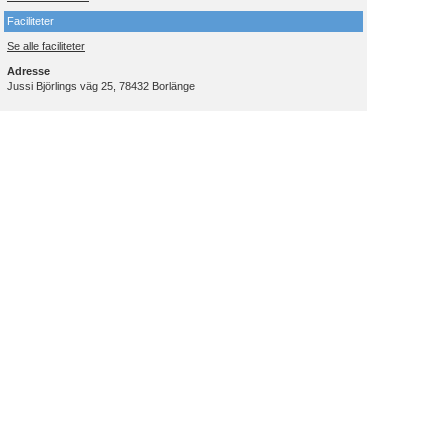
Faciliteter
Se alle faciliteter
Adresse
Jussi Björlings väg 25, 78432 Borlänge