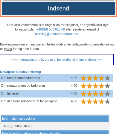
Indsend
Du er altid velkommen til at ringe til os for tilføjelser, spørgsmål eller nye
forespørgsler:
+46(0)8 583 610 60
eller sende en e-mail til
bokning@konturkonferens.se
.
Bookingtjenesten er finansieret i fællesskab af de deltagende organisationer og
er
gratis
for dig som kunde.
>>> Information om, hvordan vi behandler din henvendelse >>>
Detaljeret kundevurdering
Om konferencefaciliteterne
4,00
Om restauranten og køkkenet
4,00
Om tjenesten
4,00
Om det store billede/værdi for pengene
4,00
Information og booking
+46 (0)8 583 610 60
Kundebedømmelser - Konferenceindeks