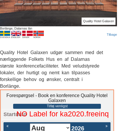
Quality Hotel Galaxen
Borlänge, Dalarnas län
Tilbage
SVENSKA
ENGLISH
DANSK
NORSK
Quality Hotel Galaxen udgør sammen med det
nærliggende Folkets Hus en af Dalarnas
største konferencefaciliteter. Med veludstyrede
lokaler, der hurtigt og nemt kan tilpasses
forskellige behov og ønsker, centralt i
Borlänge.
Forespørgsel - Book en konference Quality Hotel
Galaxen
Tilføj venligst
NO Label for ka2020.freeinq
Startdato
2026