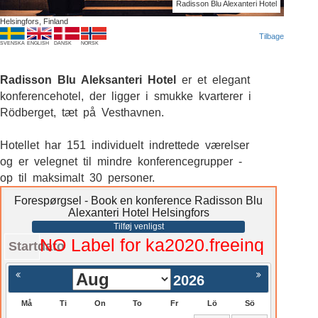
Radisson Blu Alexanteri Hotel
Helsingfors, Finland
Tilbage
SVENSKA
ENGLISH
DANSK
NORSK
Radisson Blu Aleksanteri Hotel
er et elegant
konferencehotel, der ligger i smukke kvarterer i
Rödberget, tæt på Vesthavnen.
Hotellet har 151 individuelt indrettede værelser
og er velegnet til mindre konferencegrupper -
op til maksimalt 30 personer.
Forespørgsel - Book en konference Radisson Blu
Alexanteri Hotel Helsingfors
Tilføj venligst
NO Label for ka2020.freeinq
Startdato
2026
Må
Ti
On
To
Fr
Lö
Sö