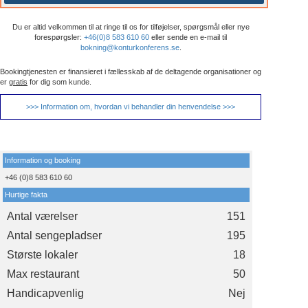
Du er altid velkommen til at ringe til os for tilføjelser, spørgsmål eller nye
forespørgsler:
+46(0)8 583 610 60
eller sende en e-mail til
bokning@konturkonferens.se
.
Bookingtjenesten er finansieret i fællesskab af de deltagende organisationer og
er
gratis
for dig som kunde.
>>> Information om, hvordan vi behandler din henvendelse >>>
Information og booking
+46 (0)8 583 610 60
Hurtige fakta
Antal værelser
151
Antal sengepladser
195
Største lokaler
18
Max restaurant
50
Handicapvenlig
Nej