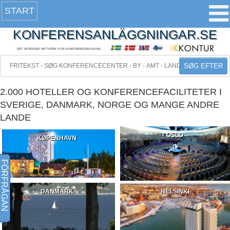
START
KONFERENSANLÄGGNINGAR.SE
DET NORDISKE NETVÆRK FOR KONFERENCEBOOKING
SØG EFTER
2.000 HOTELLER OG KONFERENCEFACILITETER I
SVERIGE, DANMARK, NORGE OG MANGE ANDRE
LANDE
OSLO
KØPENHAVN
FÖRFRÅGAN
DANMARK
HELSINKI