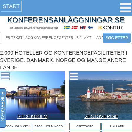
START
KONFERENSANLÄGGNINGAR.SE
DET NORDISKE NETVÆRK FOR KONFERENCEBOOKING
SØG EFTER
2.000 HOTELLER OG KONFERENCEFACILITETER I
SVERIGE, DANMARK, NORGE OG MANGE ANDRE
LANDE
FÖRFRÅGAN
STOCKHOLM
VESTSVERIGE
STOCKHOLM CITY
STOCKHOLM NORD
GØTEBORG
HALLAND