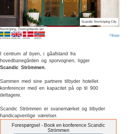
Scandic Norrköping City
Norrköping, Östergötlands län
Tilbage
SVENSKA
ENGLISH
DANSK
NORSK
I centrum af byen, i gåafstand fra
hovedbanegården og sporvognen, ligger
Scandic Strömmen
.
Sammen med sine partnere tilbyder hotellet
konferencer med en kapacitet på op til 900
deltagere.
Scandic Strömmen er svanemærket og tilbyder
handicapvenlige værelser.
Forespørgsel - Book en konference Scandic
Strömmen