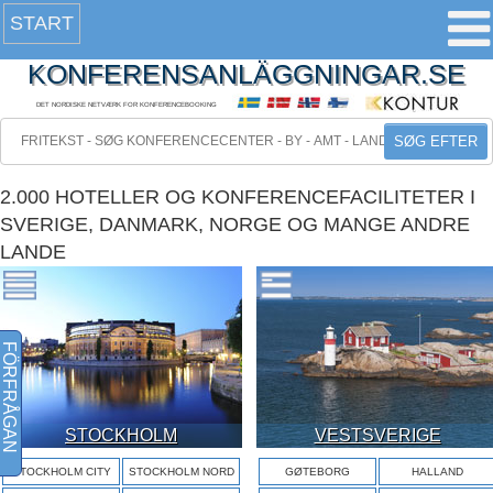
START
KONFERENSANLÄGGNINGAR.SE
DET NORDISKE NETVÆRK FOR KONFERENCEBOOKING
SØG EFTER
2.000 HOTELLER OG KONFERENCEFACILITETER I
SVERIGE, DANMARK, NORGE OG MANGE ANDRE
LANDE
FÖRFRÅGAN
STOCKHOLM
VESTSVERIGE
STOCKHOLM CITY
STOCKHOLM NORD
GØTEBORG
HALLAND