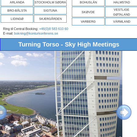
ARLANDA
STOCKHOLM SØDRA
BOHUSLÄN
HALMSTAD
VESTLIGE
BRO-BÅLSTA
SIGTUNA
SKØVDE
GØTALAND
LIDINGØ
SKÆRGÅRDEN
VARBERG
VÄRMLAND
Ring til Central Booking:
+46(0)8 583 610 60
E-mail:
bokning@konturkonferens.se
Turning Torso - Sky High Meetings
ous
Next