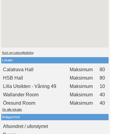
Kort og rutevejledning
Lokaler
Calatrava Hall
Maksimum
80
HSB Hall
Maksimum
80
Lilla Utsikten - Våning 49
Maksimum
10
Wallander Room
Maksimum
40
Öresund Room
Maksimum
40
Se alle lokaler
Beliggenhed
Afsondret / uforstyrret