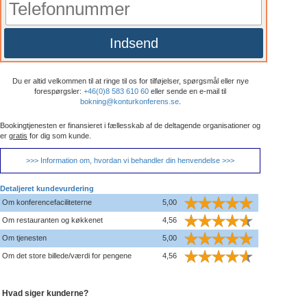
Indsend
Du er altid velkommen til at ringe til os for tilføjelser, spørgsmål eller nye
forespørgsler:
+46(0)8 583 610 60
eller sende en e-mail til
bokning@konturkonferens.se
.
Bookingtjenesten er finansieret i fællesskab af de deltagende organisationer og
er
gratis
for dig som kunde.
>>> Information om, hvordan vi behandler din henvendelse >>>
Detaljeret kundevurdering
Om konferencefaciliteterne
5,00
Om restauranten og køkkenet
4,56
Om tjenesten
5,00
Om det store billede/værdi for pengene
4,56
Hvad siger kunderne?