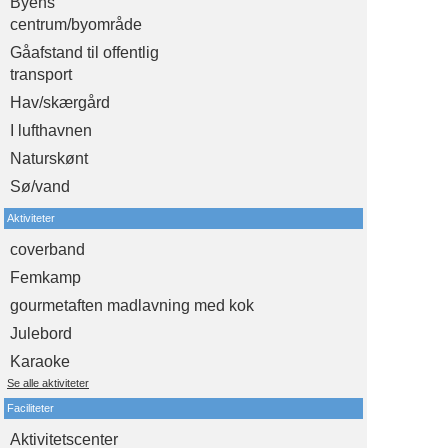
Byens
centrum/byområde
Gåafstand til offentlig
transport
Hav/skærgård
I lufthavnen
Naturskønt
Sø/vand
Aktiviteter
coverband
Femkamp
gourmetaften madlavning med kok
Julebord
Karaoke
Se alle aktiviteter
Faciliteter
Aktivitetscenter