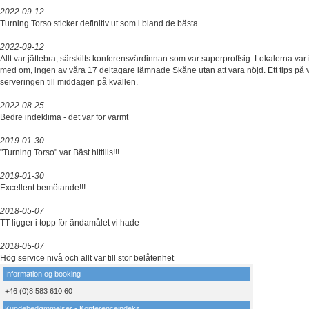
2022-09-12
Turning Torso sticker definitiv ut som i bland de bästa
2022-09-12
Allt var jättebra, särskilts konferensvärdinnan som var superproffsig. Lokalerna var 
med om, ingen av våra 17 deltagare lämnade Skåne utan att vara nöjd. Ett tips på v
serveringen till middagen på kvällen.
2022-08-25
Bedre indeklima - det var for varmt
2019-01-30
"Turning Torso" var Bäst hittills!!!
2019-01-30
Excellent bemötande!!!
2018-05-07
TT ligger i topp för ändamålet vi hade
2018-05-07
Hög service nivå och allt var till stor belåtenhet
Information og booking
+46 (0)8 583 610 60
Kundebedømmelser - Konferenceindeks