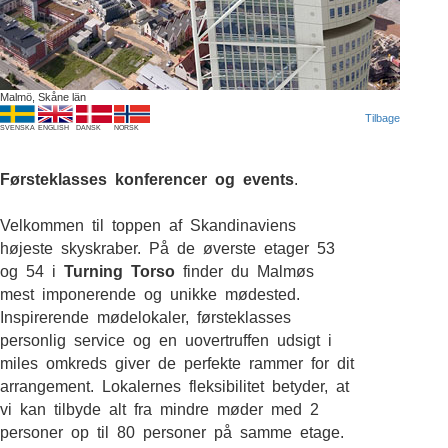
Malmö, Skåne län
Tilbage
SVENSKA
ENGLISH
DANSK
NORSK
Førsteklasses konferencer og events
.
Velkommen til toppen af Skandinaviens
højeste skyskraber. På de øverste etager 53
og 54 i
Turning Torso
finder du Malmøs
mest imponerende og unikke mødested.
Inspirerende mødelokaler, førsteklasses
personlig service og en uovertruffen udsigt i
miles omkreds giver de perfekte rammer for dit
arrangement. Lokalernes fleksibilitet betyder, at
vi kan tilbyde alt fra mindre møder med 2
personer op til 80 personer på samme etage.