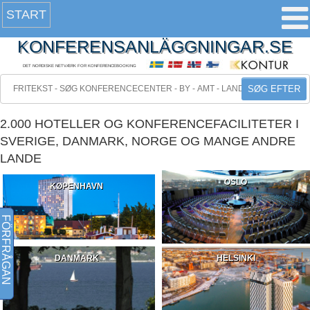
START
KONFERENSANLÄGGNINGAR.SE
DET NORDISKE NETVÆRK FOR KONFERENCEBOOKING
SØG EFTER
2.000 HOTELLER OG KONFERENCEFACILITETER I
SVERIGE, DANMARK, NORGE OG MANGE ANDRE
LANDE
OSLO
KØPENHAVN
FÖRFRÅGAN
DANMARK
HELSINKI