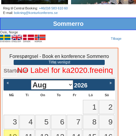
Ring til Central Booking:
+46(0)8 583 610 60
E-mail:
bokning@konturkonferens.se
Sommerro
Oslo, Norge
Tilbage
SVENSKA
ENGLISH
DANSK
NORSK
Forespørgsel - Book en konference Sommerro
Tilføj venligst
NO Label for ka2020.freeinq
Startdato
2026
Må
Ti
On
To
Fr
Lö
Sö
1
2
3
4
5
6
7
8
9