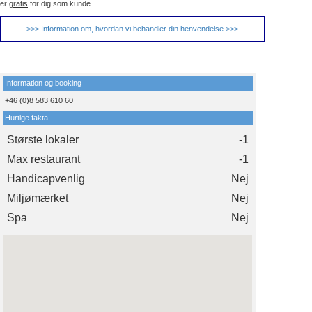
er
gratis
for dig som kunde.
>>> Information om, hvordan vi behandler din henvendelse >>>
Information og booking
+46 (0)8 583 610 60
Hurtige fakta
Største lokaler
-1
Max restaurant
-1
Handicapvenlig
Nej
Miljømærket
Nej
Spa
Nej