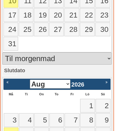
10
11
12
13
14
15
16
17
18
19
20
21
22
23
24
25
26
27
28
29
30
31
Slutdato
gående
Nästa >
2026
Må
Ti
On
To
Fr
Lö
Sö
1
2
3
4
5
6
7
8
9