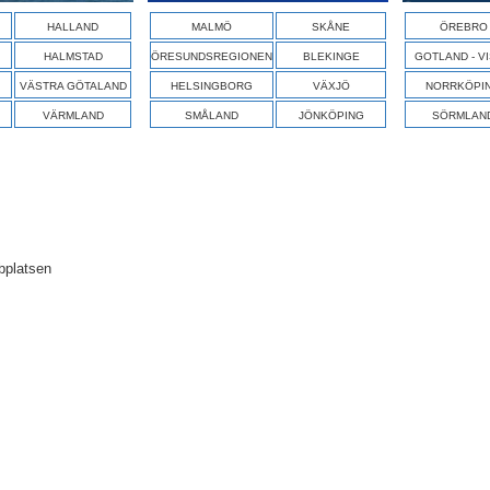
HALLAND
MALMÖ
SKÅNE
ÖREBRO
HALMSTAD
ÖRESUNDSREGIONEN
BLEKINGE
GOTLAND - V
VÄSTRA GÖTALAND
HELSINGBORG
VÄXJÖ
NORRKÖPI
VÄRMLAND
SMÅLAND
JÖNKÖPING
SÖRMLAN
bplatsen