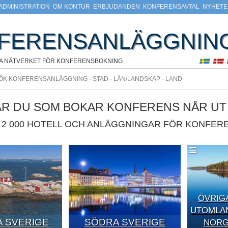
ADMINISTRATION
OM KONTUR
ERBJUDANDEN
KONFERENSAVTAL
NYHETE
FERENSANLÄGGNIN
A NÄTVERKET FÖR KONFERENSBOKNING
ÄR DU SOM BOKAR KONFERENS NÅR UT T
2 000 HOTELL OCH ANLÄGGNINGAR FÖR KONFERE
ÖVRIG
UTOMLAN
 SVERIGE
SÖDRA SVERIGE
NORGE