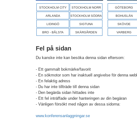
STOCKHOLM CITY
STOCKHOLM NORR
GÖTEBORG
ARLANDA
STOCKHOLM SÖDRA
BOHUSLÄN
LIDINGÖ
SIGTUNA
SKÖVDE
BRO - BÅLSTA
SKÄRGÅRDEN
VARBERG
Fel på sidan
Du kanske inte kan besöka denna sidan eftersom:
- Ett gammalt bokmärke/favorit
- En sökmotor som har inaktuell angivelse för denna web
- En felaktig adress
- Du har inte tillträde till denna sidan
- Den begärda sidan hittades inte
- Ett fel inträffade under hanteringen av din begäran
- Vänligen försökt med någon av dessa sidorna:
www.konferensanlaggningar.se