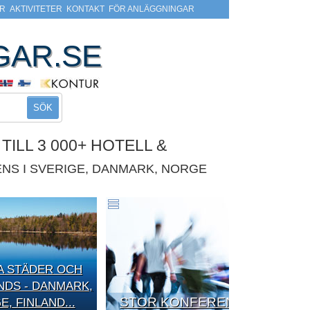
R
AKTIVITETER
KONTAKT
FÖR ANLÄGGNINGAR
GAR.SE
SÖK
ILL 3 000+ HOTELL &
NS I SVERIGE, DANMARK, NORGE
A STÄDER OCH
DS - DANMARK,
STOR KONFERENS
, FINLAND...