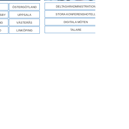
SÖK A
DELTAGARADMINISTRATION
ÖSTERGÖTLAND
STORA KONFERENSHOTELL
ISBY
UPPSALA
DIGITALA MÖTEN
NG
VÄSTERÅS
TALARE
D
LINKÖPING