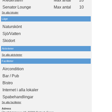
Riederstein
Max antal
20
Senator Lounge
Max antal
10
Se alla lokaler
Läge
Naturskönt
Sjö/Vatten
Skidort
Aktiviteter
Se alla aktiviteter
Faciliteter
Aircondition
Bar / Pub
Bistro
Internet i alla lokaler
Spabehandlingar
Se alla faciliteter
Adress