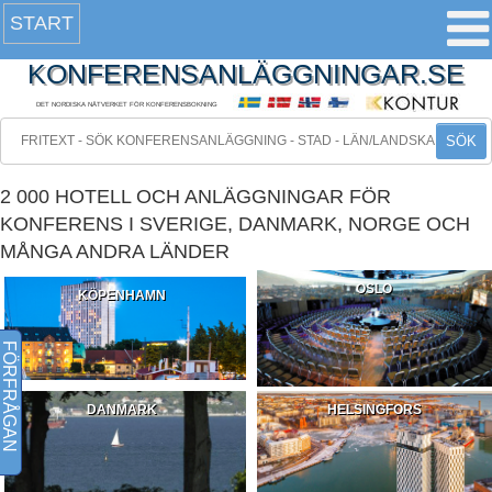
START
KONFERENSANLÄGGNINGAR.SE
DET NORDISKA NÄTVERKET FÖR KONFERENSBOKNING
SÖK
2 000 HOTELL OCH ANLÄGGNINGAR FÖR
KONFERENS I SVERIGE, DANMARK, NORGE OCH
MÅNGA ANDRA LÄNDER
OSLO
KÖPENHAMN
FÖRFRÅGAN
DANMARK
HELSINGFORS