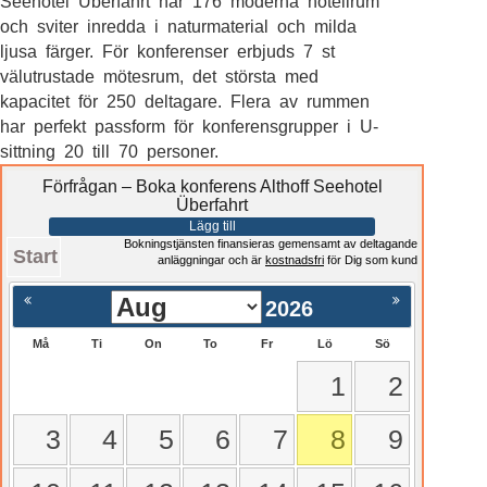
Seehotel Überfahrt har 176 moderna hotellrum
och sviter inredda i naturmaterial och milda
ljusa färger. För konferenser erbjuds 7 st
välutrustade mötesrum, det största med
kapacitet för 250 deltagare. Flera av rummen
har perfekt passform för konferensgrupper i U-
sittning 20 till 70 personer.
Förfrågan – Boka konferens Althoff Seehotel
Überfahrt
Lägg till
Bokningstjänsten finansieras gemensamt av deltagande
Start
anläggningar och är
kostnadsfri
för Dig som kund
2026
Må
Ti
On
To
Fr
Lö
Sö
1
2
3
4
5
6
7
8
9