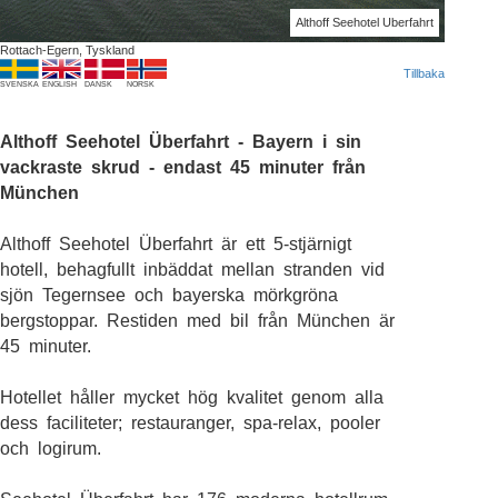
Althoff Seehotel Uberfahrt
Rottach-Egern, Tyskland
Tillbaka
SVENSKA
ENGLISH
DANSK
NORSK
Althoff Seehotel Überfahrt - Bayern i sin
vackraste skrud - endast 45 minuter från
München
Althoff Seehotel Überfahrt är ett 5-stjärnigt
hotell, behagfullt inbäddat mellan stranden vid
sjön Tegernsee och bayerska mörkgröna
bergstoppar. Restiden med bil från München är
45 minuter.
Hotellet håller mycket hög kvalitet genom alla
dess faciliteter; restauranger, spa-relax, pooler
och logirum.