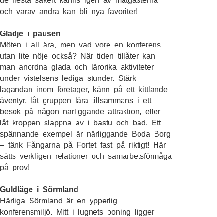
de flesta säkert känns igen av matgästerna
och varav andra kan bli nya favoriter!
Glädje i pausen
Möten i all ära, men vad vore en konferens
utan lite nöje också? När tiden tillåter kan
man anordna glada och lärorika aktiviteter
under vistelsens lediga stunder. Stärk
lagandan inom företager, känn på ett kittlande
äventyr, låt gruppen lära tillsammans i ett
besök på någon närliggande attraktion, eller
låt kroppen slappna av i bastu och bad. Ett
spännande exempel är närliggande Boda Borg
– tänk Fångarna på Fortet fast på riktigt! Här
sätts verkligen relationer och samarbetsförmåga
på prov!
Guldläge i Sörmland
Härliga Sörmland är en ypperlig
konferensmiljö. Mitt i lugnets boning ligger