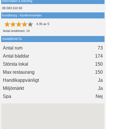
Information & bokning
08-583 610 60
Kundbetyg - Konferensindex
4.35
av
5
Antal omdömen:
14
SNABBFAKTA
Antal rum
73
Antal bäddar
174
Största lokal
150
Max restaurang
150
Handikappvänligt
Ja
Miljömärkt
Ja
Spa
Nej