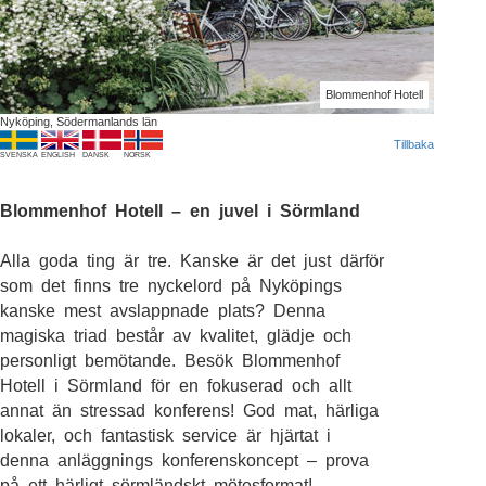
Blommenhof Hotell
Nyköping, Södermanlands län
Tillbaka
SVENSKA
ENGLISH
DANSK
NORSK
Blommenhof Hotell – en juvel i Sörmland
Alla goda ting är tre. Kanske är det just därför
som det finns tre nyckelord på Nyköpings
kanske mest avslappnade plats? Denna
magiska triad består av kvalitet, glädje och
personligt bemötande. Besök Blommenhof
Hotell i Sörmland för en fokuserad och allt
annat än stressad konferens! God mat, härliga
lokaler, och fantastisk service är hjärtat i
denna anläggnings konferenskoncept – prova
på ett härligt sörmländskt mötesformat!