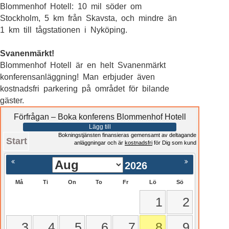
Blommenhof Hotell: 10 mil söder om
Stockholm, 5 km från Skavsta, och mindre än
1 km till tågstationen i Nyköping.
Svanenmärkt!
Blommenhof Hotell är en helt Svanenmärkt
konferensanläggning! Man erbjuder även
kostnadsfri parkering på området för bilande
gäster.
Förfrågan – Boka konferens Blommenhof Hotell
Lägg till
Bokningstjänsten finansieras gemensamt av deltagande
Start
anläggningar och är
kostnadsfri
för Dig som kund
2026
Må
Ti
On
To
Fr
Lö
Sö
1
2
3
4
5
6
7
8
9