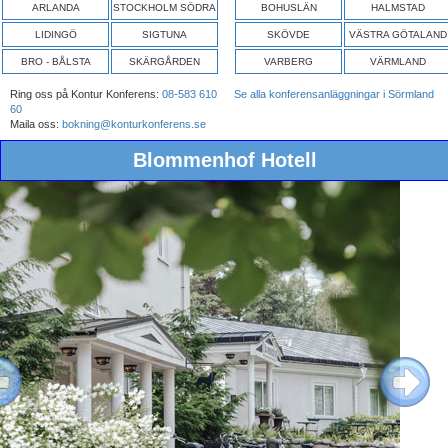
ARLANDA
STOCKHOLM SÖDRA
BOHUSLÄN
HALMSTAD
LIDINGÖ
SIGTUNA
SKÖVDE
VÄSTRA GÖTALAND
BRO - BÅLSTA
SKÄRGÅRDEN
VARBERG
VÄRMLAND
Ring oss på Kontur Konferens:
08-583 610
Se alla konferensanläggningar i Sörmland
60
Maila oss:
bokning@konturkonferens.se
Blommenhof Hotell
ous
Next