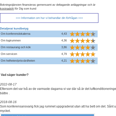
Bokningstjänsten finansieras gemensamt av deltagande anläggningar och är
kostnadsfri
för Dig som kund
>>> Information om hur vi behandlar din förfrågan >>>
Detaljerat kundbetyg
Om konferenslokalerna
4,43
Om logirummen
4,36
Om restaurang och kök
3,86
Om servicen
4,79
Om helheten/prisvärdheten
4,21
Vad säger kunder?
2022-08-17
Eftersom det var två av de varmaste dagarna vi var där så är det luftkonditionerin
bättre .
2018-08-16
Som konferensansvarig fick jag rummet uppgraderat utan att ha bett om det. Sånt up
mycket.