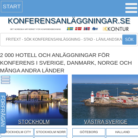
START
KONFERENSANLÄGGNINGAR.SE
DET NORDISKA NÄTVERKET FÖR KONFERENSBOKNING
SÖK
2 000 HOTELL OCH ANLÄGGNINGAR FÖR
KONFERENS I SVERIGE, DANMARK, NORGE OCH
MÅNGA ANDRA LÄNDER
FÖRFRÅGAN
STOCKHOLM
VÄSTRA SVERIGE
STOCKHOLM CITY
STOCKHOLM NORR
GÖTEBORG
HALLAND