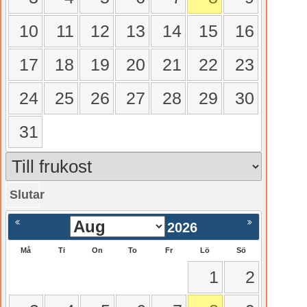
10
11
12
13
14
15
16
17
18
19
20
21
22
23
24
25
26
27
28
29
30
31
Slutar
gående
Nästa >
2026
Må
Ti
On
To
Fr
Lö
Sö
1
2