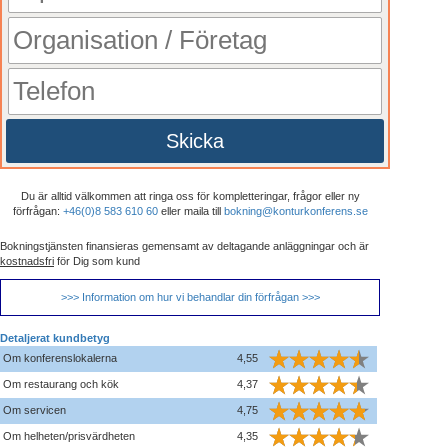
Skicka
Du är alltid välkommen att ringa oss för kompletteringar, frågor eller ny
förfrågan:
+46(0)8 583 610 60
eller maila till
bokning@konturkonferens.se
Bokningstjänsten finansieras gemensamt av deltagande anläggningar och är
kostnadsfri
för Dig som kund
>>> Information om hur vi behandlar din förfrågan >>>
Detaljerat kundbetyg
Om konferenslokalerna
4,55
Om restaurang och kök
4,37
Om servicen
4,75
Om helheten/prisvärdheten
4,35