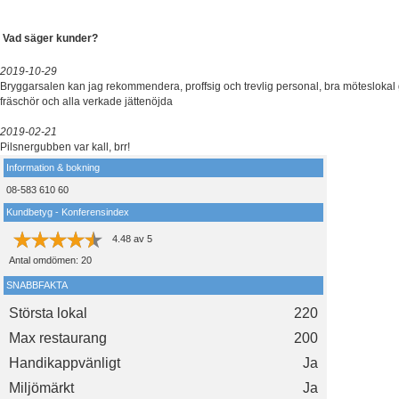
Vad säger kunder?
2019-10-29
Bryggarsalen kan jag rekommendera, proffsig och trevlig personal, bra möteslokal
fräschör och alla verkade jättenöjda
2019-02-21
Pilsnergubben var kall, brr!
Information & bokning
08-583 610 60
Kundbetyg - Konferensindex
4.48
av
5
Antal omdömen:
20
SNABBFAKTA
Största lokal
220
Max restaurang
200
Handikappvänligt
Ja
Miljömärkt
Ja