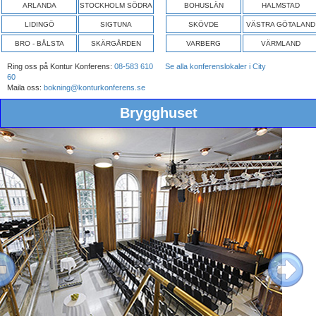
ARLANDA
STOCKHOLM SÖDRA
BOHUSLÄN
HALMSTAD
LIDINGÖ
SIGTUNA
SKÖVDE
VÄSTRA GÖTALAND
BRO - BÅLSTA
SKÄRGÅRDEN
VARBERG
VÄRMLAND
Ring oss på Kontur Konferens:
08-583 610
Se alla konferenslokaler i City
60
Maila oss:
bokning@konturkonferens.se
Brygghuset
ous
Next