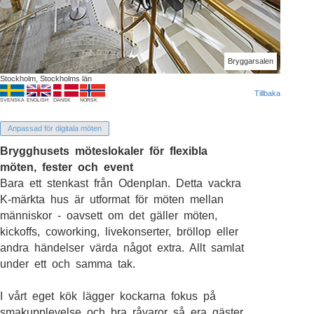
Bryggarsalen
Stockholm, Stockholms län
Tillbaka
SVENSKA
ENGLISH
DANSK
NORSK
Anpassad för digitala möten
Brygghusets möteslokaler för flexibla
möten, fester och event
Bara ett stenkast från Odenplan. Detta vackra
K-märkta hus är utformat för möten mellan
människor - oavsett om det gäller möten,
kickoffs, coworking, livekonserter, bröllop eller
andra händelser värda något extra. Allt samlat
under ett och samma tak.
I vårt eget kök lägger kockarna fokus på
smakupplevelse och bra råvaror så era gäster