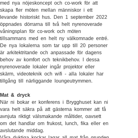
med nya nöjeskoncept och co-work för att
skapa fler möten mellan människor i ett
levande historiskt hus. Den 1 september 2022
öppnades dörrarna till två helt nyrenoverade
våningsplan för co-work och möten
tillsammans med en helt ny välkomnade entré.
De nya lokalerna som tar upp till 20 personer
är arkitektritande och anpassade för dagens
behov av komfort och teknikbehov. I dessa
nyrenoverade lokaler ingår projektor eller
skärm, videoteknik och wifi - alla lokaler har
tillgång till närliggande loungeutrymmen.
Mat & dryck
När ni bokar er konferens i Brygghuset kan ni
vara helt säkra på att gästerna kommer att få
avnjuta riktigt välsmakande måltider, oavsett
om det handlar om frukost, lunch, fika eller en
avslutande middag.
Våra duktiga kockar lagar all mat från grunden