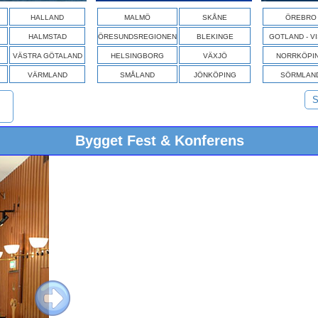
HALLAND
MALMÖ
SKÅNE
ÖREBRO
HALMSTAD
ÖRESUNDSREGIONEN
BLEKINGE
GOTLAND - V
VÄSTRA GÖTALAND
HELSINGBORG
VÄXJÖ
NORRKÖPI
VÄRMLAND
SMÅLAND
JÖNKÖPING
SÖRMLAN
S
Bygget Fest & Konferens