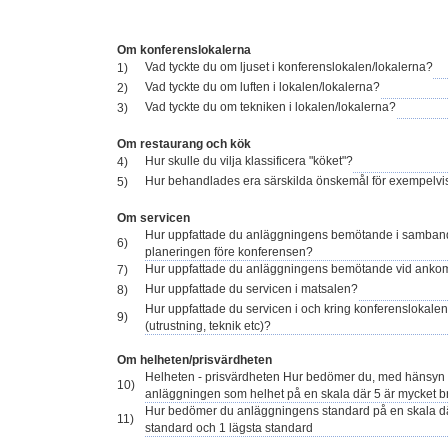
Om konferenslokalerna
Vad tyckte du om ljuset i konferenslokalen/lokalerna?
1)
Vad tyckte du om luften i lokalen/lokalerna?
2)
Vad tyckte du om tekniken i lokalen/lokalerna?
3)
Om restaurang och kök
Hur skulle du vilja klassificera "köket"?
4)
Hur behandlades era särskilda önskemål för exempelvis
5)
Om servicen
Hur uppfattade du anläggningens bemötande i samba
6)
planeringen före konferensen?
Hur uppfattade du anläggningens bemötande vid anko
7)
Hur uppfattade du servicen i matsalen?
8)
Hur uppfattade du servicen i och kring konferenslokalen
9)
(utrustning, teknik etc)?
Om helheten/prisvärdheten
Helheten - prisvärdheten Hur bedömer du, med hänsyn tag
10)
anläggningen som helhet på en skala där 5 är mycket br
Hur bedömer du anläggningens standard på en skala dä
11)
standard och 1 lägsta standard