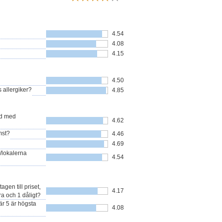
4.54
4.08
4.15
4.50
 allergiker?
4.85
nd med
4.62
mst?
4.46
4.69
/lokalerna
4.54
en till priset,
4.17
a och 1 dåligt?
r 5 är högsta
4.08