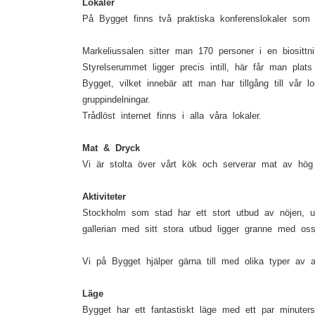
Lokaler
På Bygget finns två praktiska konferenslokaler som
Markeliussalen sitter man 170 personer i en biositt
Styrelserummet ligger precis intill, här får man pla
Bygget, vilket innebär att man har tillgång till v
gruppindelningar.
Trådlöst internet finns i alla våra lokaler.
Mat & Dryck
Vi är stolta över vårt kök och serverar mat av hög
Aktiviteter
Stockholm som stad har ett stort utbud av nöjen, un
gallerian med sitt stora utbud ligger granne med o
Vi på Bygget hjälper gärna till med olika typer av a
Läge
Bygget har ett fantastiskt läge med ett par minuter