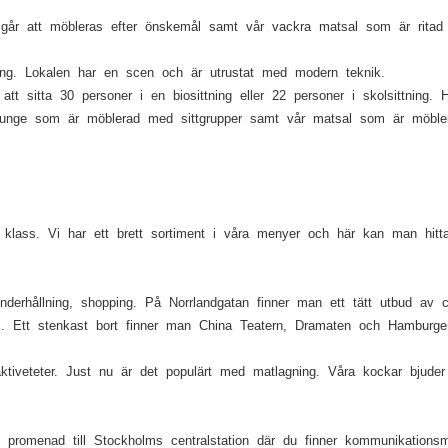
 går att möbleras efter önskemål samt vår vackra matsal som är ritad
ning. Lokalen har en scen och är utrustat med modern teknik.
ts att sitta 30 personer i en biosittning eller 22 personer i skolsittni
år lounge som är möblerad med sittgrupper samt vår matsal som är möbl
 klass. Vi har ett brett sortiment i våra menyer och här kan man hitt
derhållning, shopping. På Norrlandgatan finner man ett tätt utbud av 
ss. Ett stenkast bort finner man China Teatern, Dramaten och Hamburge
ktiveteter. Just nu är det populärt med matlagning. Våra kockar bjuder 
s promenad till Stockholms centralstation där du finner kommunikations