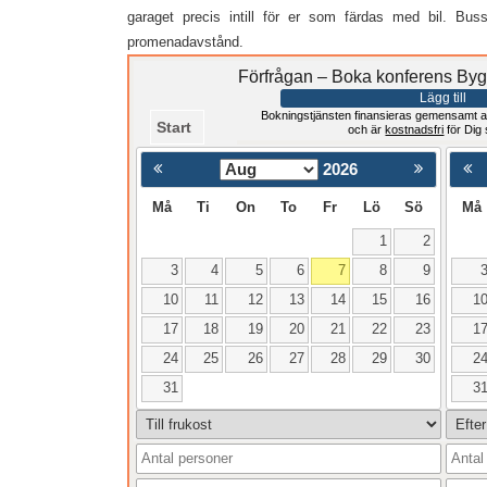
garaget precis intill för er som färdas med bil. Bus
promenadavstånd.
Förfrågan – Boka konferens Byg
Lägg till
Bokningstjänsten finansieras gemensamt a
Start
och är
kostnadsfri
för Dig
2026
< Föregående
Må
Ti
On
To
Fr
Lö
Sö
Må
1
2
3
4
5
6
7
8
9
10
11
12
13
14
15
16
1
17
18
19
20
21
22
23
1
24
25
26
27
28
29
30
2
31
3