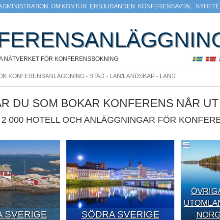
ADMINISTRATION
OM KONTUR
ERBJUDANDEN
KONFERENSAVTAL
NYHETE
FERENSANLÄGGNIN
A NÄTVERKET FÖR KONFERENSBOKNING
ÄR DU SOM BOKAR KONFERENS NÅR UT T
2 000 HOTELL OCH ANLÄGGNINGAR FÖR KONFERE
ÖVRIG
UTOMLAN
 SVERIGE
SÖDRA SVERIGE
NORGE