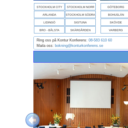
STOCKHOLM CITY
STOCKHOLM NORR
GÖTEBORG
ARLANDA
STOCKHOLM SÖDRA
BOHUSLÄN
LIDINGÖ
SIGTUNA
SKÖVDE
BRO - BÅLSTA
SKÄRGÅRDEN
VARBERG
Ring oss på Kontur Konferens:
08-583 610 60
Maila oss:
bokning@konturkonferens.se