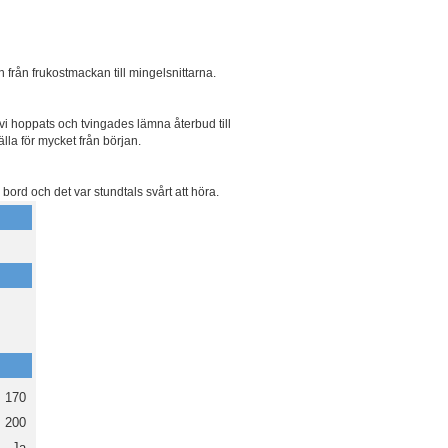
 från frukostmackan till mingelsnittarna.
vi hoppats och tvingades lämna återbud till
älla för mycket från början.
 bord och det var stundtals svårt att höra.
170
200
Ja