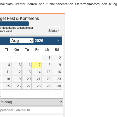
shållplats utanför dörren och tunnelbanestation Östermalmstorg och Kun
get Fest & Konferens
v deltagande anläggningar
Slutar
 som kund
2026
Nästa >
Ti
On
To
Fr
Lö
Sö
1
2
3
4
5
6
7
8
9
0
11
12
13
14
15
16
7
18
19
20
21
22
23
4
25
26
27
28
29
30
1