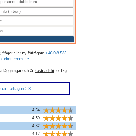
 frågor eller ny förfrågan:
+46(0)8 583
turkonferens.se
anläggningar och är
kostnadsfri
för Dig
 din förfrågan >>>
4,54
4,50
4,62
4,17