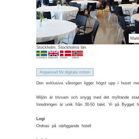
Previous
Mark
Stockholm, Stockholms län
SVENSKA
ENGLISH
DANSK
NORSK
Anpassad för digitala möten
Den exklusiva våningen ligger högst upp i huset med
Miljön är trivsam och snygg med det myllrande stadsl
Inredningen är unik från 30-50 talet. Vi på Bygget h
Logi
Ordnas på närliggande hotell