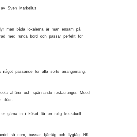
 av Sven Markelius.
ng. Hyr man båda lokalerna är man ensam på
erad med runda bord och passar perfekt för
a något passande för alla sorts arrangemang.
coola affärer och spännande restauranger. Mood-
r Börs.
er gärna in i köket för en rolig kockduell.
medel så som, bussar, fjärrtåg och flygtåg. NK