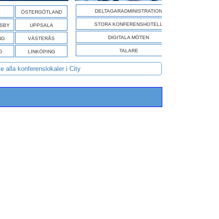
SÖK A
DELTAGARADMINISTRATION
ÖSTERGÖTLAND
STORA KONFERENSHOTELL
ISBY
UPPSALA
DIGITALA MÖTEN
NG
VÄSTERÅS
TALARE
D
LINKÖPING
e alla konferenslokaler i City