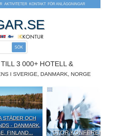
R
AKTIVITETER
KONTAKT
FÖR ANLÄGGNINGAR
GAR.SE
SÖK
ILL 3 000+ HOTELL &
NS I SVERIGE, DANMARK, NORGE
A STÄDER OCH
DS - DANMARK,
STOR KONFERENS
, FINLAND...