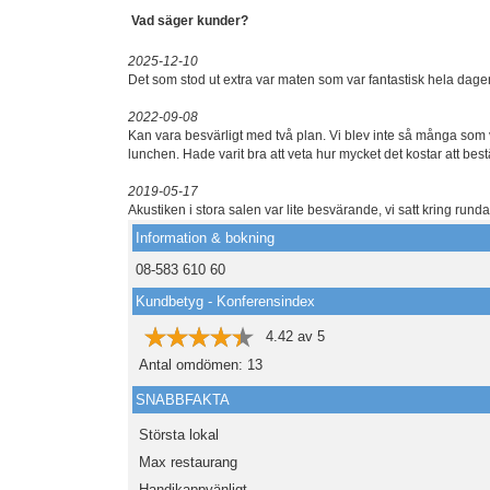
Vad säger kunder?
2025-12-10
Det som stod ut extra var maten som var fantastisk hela dagen
2022-09-08
Kan vara besvärligt med två plan. Vi blev inte så många som 
lunchen. Hade varit bra att veta hur mycket det kostar att best
2019-05-17
Akustiken i stora salen var lite besvärande, vi satt kring runda
Information & bokning
08-583 610 60
Kundbetyg - Konferensindex
4.42
av
5
Antal omdömen:
13
SNABBFAKTA
Största lokal
Max restaurang
Handikappvänligt