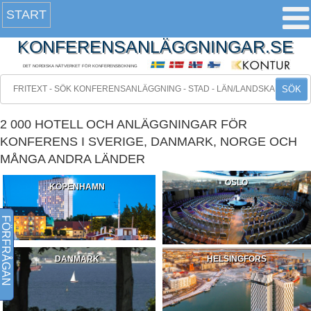
START
KONFERENSANLÄGGNINGAR.SE
DET NORDISKA NÄTVERKET FÖR KONFERENSBOKNING
SÖK
2 000 HOTELL OCH ANLÄGGNINGAR FÖR
KONFERENS I SVERIGE, DANMARK, NORGE OCH
MÅNGA ANDRA LÄNDER
OSLO
KÖPENHAMN
FÖRFRÅGAN
DANMARK
HELSINGFORS