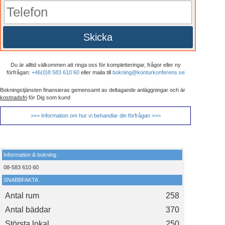
Skicka
Du är alltid välkommen att ringa oss för kompletteringar, frågor eller ny
förfrågan:
+46(0)8 583 610 60
eller maila till
bokning@konturkonferens.se
Bokningstjänsten finansieras gemensamt av deltagande anläggningar och är
kostnadsfri
för Dig som kund
>>> Information om hur vi behandlar din förfrågan >>>
Information & bokning
08-583 610 60
SNABBFAKTA
Antal rum
258
Antal bäddar
370
Största lokal
250