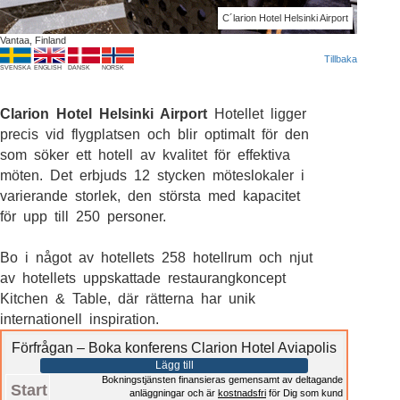
C´larion Hotel Helsinki Airport
Vantaa, Finland
Tillbaka
SVENSKA
ENGLISH
DANSK
NORSK
Clarion Hotel Helsinki Airport
Hotellet ligger
precis vid flygplatsen och blir optimalt för den
som söker ett hotell av kvalitet för effektiva
möten. Det erbjuds 12 stycken möteslokaler i
varierande storlek, den största med kapacitet
för upp till 250 personer.
Bo i något av hotellets 258 hotellrum och njut
av hotellets uppskattade restaurangkoncept
Kitchen & Table, där rätterna har unik
internationell inspiration.
Förfrågan – Boka konferens Clarion Hotel Aviapolis
Lägg till
Bokningstjänsten finansieras gemensamt av deltagande
Start
anläggningar och är
kostnadsfri
för Dig som kund