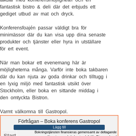
fantastisk bistro & deli där det erbjuds ett
gediget utbud av mat och dryck.
Konferensfoajén passar väldigt bra för
minimässor där du kan visa upp dina senaste
produkter och tjänster eller hyra in utställare
för ert event.
När man bokar ett evenemang här är
möjligheterna många. Varför inte boka takbaren
där du kan njuta av goda drinkar och tilltugg i
en lyxig miljö med fantastisk utsikt över
Stockholm, eller boka en sittande middag i
den omtyckta Bistron.
Varmt välkomna till Gastropol.
Förfrågan – Boka konferens Gastropol
Lägg till
Bokningstjänsten finansieras gemensamt av deltagande
Start