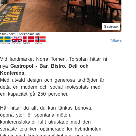
Gastropol
Stockholm, Stockholms län
Tillbaka
SVENSKA
ENGLISH
DANSK
NORSK
Vid landmärket Norra Tornen, Torsplan hittar ni
nya
Gastropol - Bar, Bistro, Deli och
Konferens.
Med utvald design och generösa takhöjder är
detta en modern och social mötesplats med
en kapacitet på 250 personer.
Här hittar du allt du kan tänkas behöva,
öppna ytor för spontana möten,
konferenslokaler fullt utrustade med den
senaste tekniken optimerade för hybridmöten,
takbar med konferensmöjligheter och en