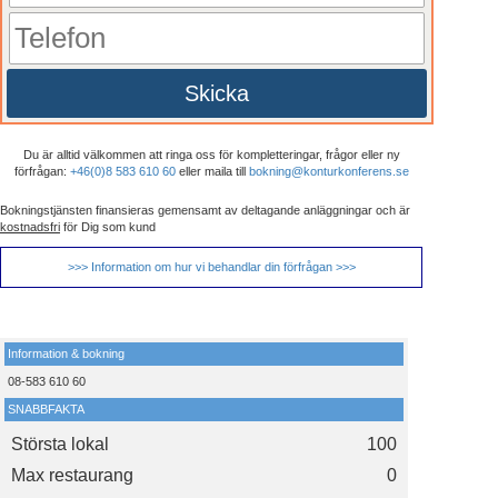
Skicka
Du är alltid välkommen att ringa oss för kompletteringar, frågor eller ny
förfrågan:
+46(0)8 583 610 60
eller maila till
bokning@konturkonferens.se
Bokningstjänsten finansieras gemensamt av deltagande anläggningar och är
kostnadsfri
för Dig som kund
>>> Information om hur vi behandlar din förfrågan >>>
Information & bokning
08-583 610 60
SNABBFAKTA
Största lokal
100
Max restaurang
0