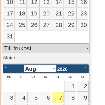
10
11
12
13
14
15
16
17
18
19
20
21
22
23
24
25
26
27
28
29
30
31
Slutar
gående
Nästa >
2026
Må
Ti
On
To
Fr
Lö
Sö
1
2
3
4
5
6
7
8
9