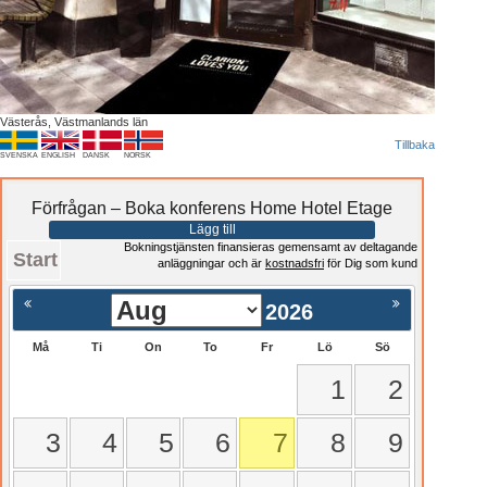
Västerås, Västmanlands län
Tillbaka
SVENSKA
ENGLISH
DANSK
NORSK
Förfrågan – Boka konferens Home Hotel Etage
Lägg till
Bokningstjänsten finansieras gemensamt av deltagande
Start
anläggningar och är
kostnadsfri
för Dig som kund
2026
Må
Ti
On
To
Fr
Lö
Sö
1
2
3
4
5
6
7
8
9