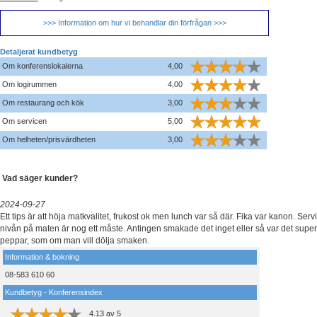
>>> Information om hur vi behandlar din förfrågan >>>
Detaljerat kundbetyg
Om konferenslokalerna
4,00
Om logirummen
4,00
Om restaurang och kök
3,00
Om servicen
5,00
Om helheten/prisvärdheten
3,00
Vad säger kunder?
2024-09-27
Ett tips är att höja matkvalitet, frukost ok men lunch var så där. Fika var kanon. Ser
nivån på maten är nog ett måste. Antingen smakade det inget eller så var det supe
peppar, som om man vill dölja smaken.
Information & bokning
08-583 610 60
Kundbetyg - Konferensindex
4.13
av
5