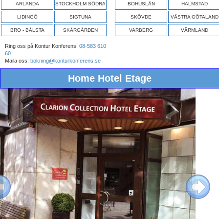
ARLANDA
STOCKHOLM SÖDRA
BOHUSLÄN
HALMSTAD
LIDINGÖ
SIGTUNA
SKÖVDE
VÄSTRA GÖTALAND
BRO - BÅLSTA
SKÄRGÅRDEN
VARBERG
VÄRMLAND
Ring oss på Kontur Konferens:
08-583 610
60
Maila oss:
bokning@konturkonferens.se
Home Hotel Etage
ous
Next