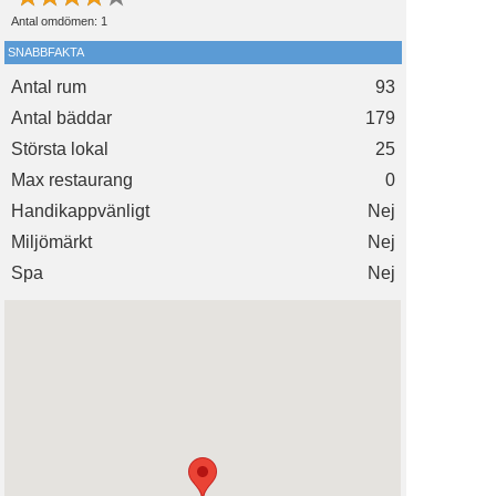
Antal omdömen:
1
SNABBFAKTA
Antal rum
93
Antal bäddar
179
Största lokal
25
Max restaurang
0
Handikappvänligt
Nej
Miljömärkt
Nej
Spa
Nej