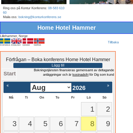
Ring oss på Kontur Konferens:
08-583 610
60
Maila oss:
bokning@konturkonferens.se
Home Hotel Hammer
Lillehammer, Norge
Tillbaka
SVENSKA
ENGLISH
DANSK
NORSK
Förfrågan – Boka konferens Home Hotel Hammer
Lägg till
Bokningstjänsten finansieras gemensamt av deltagande
Start
anläggningar och är
kostnadsfri
för Dig som kund
2026
Må
Ti
On
To
Fr
Lö
Sö
1
2
3
4
5
6
7
8
9