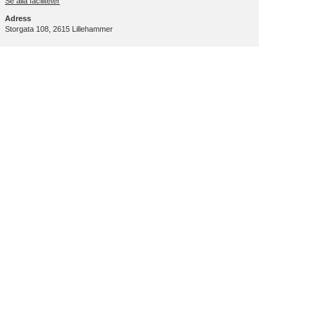
Se alla faciliteter
Adress
Storgata 108, 2615 Lillehammer