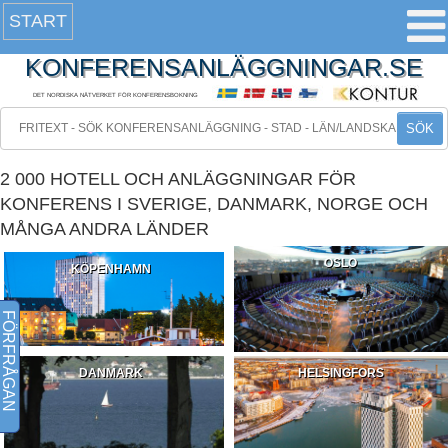
START
KONFERENSANLÄGGNINGAR.SE
DET NORDISKA NÄTVERKET FÖR KONFERENSBOKNING
SÖK
2 000 HOTELL OCH ANLÄGGNINGAR FÖR
KONFERENS I SVERIGE, DANMARK, NORGE OCH
MÅNGA ANDRA LÄNDER
OSLO
KÖPENHAMN
FÖRFRÅGAN
DANMARK
HELSINGFORS