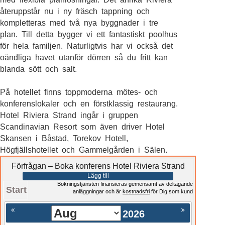
återuppstår nu i ny fräsch tappning och
kompletteras med två nya byggnader i tre
plan. Till detta bygger vi ett fantastiskt poolhus
för hela familjen. Naturligtvis har vi också det
oändliga havet utanför dörren så du fritt kan
blanda sött och salt.
På hotellet finns toppmoderna mötes- och
konferenslokaler och en förstklassig restaurang.
Hotel Riviera Strand ingår i gruppen
Scandinavian Resort som även driver Hotel
Skansen i Båstad, Torekov Hotell,
Högfjällshotellet och Gammelgården i Sälen.
Förfrågan – Boka konferens Hotel Riviera Strand
Lägg till
Bokningstjänsten finansieras gemensamt av deltagande
Start
anläggningar och är
kostnadsfri
för Dig som kund
2026