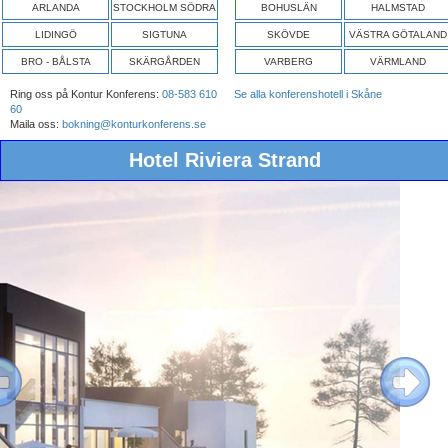
ARLANDA
STOCKHOLM SÖDRA
BOHUSLÄN
HALMSTAD
LIDINGÖ
SIGTUNA
SKÖVDE
VÄSTRA GÖTALAND
BRO - BÅLSTA
SKÄRGÅRDEN
VARBERG
VÄRMLAND
Ring oss på Kontur Konferens:
08-583 610
Se alla konferenshotell i Skåne
60
Maila oss:
bokning@konturkonferens.se
Hotel Riviera Strand
ous
Next