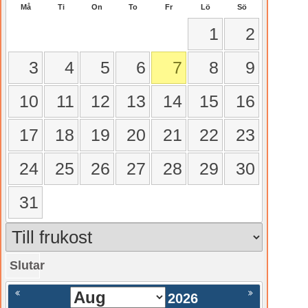
Må
Ti
On
To
Fr
Lö
Sö
1
2
3
4
5
6
7
8
9
10
11
12
13
14
15
16
17
18
19
20
21
22
23
24
25
26
27
28
29
30
31
Slutar
gående
Nästa >
2026