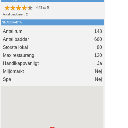
4.43
av
5
Antal omdömen:
2
SNABBFAKTA
Antal rum
148
Antal bäddar
660
Största lokal
80
Max restaurang
120
Handikappvänligt
Ja
Miljömärkt
Nej
Spa
Nej