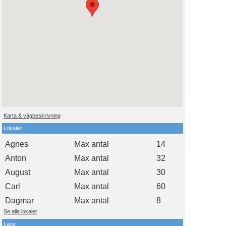
Karta & vägbeskrivning
Lokaler
Agnes
Max antal
14
Anton
Max antal
32
August
Max antal
30
Carl
Max antal
60
Dagmar
Max antal
8
Se alla lokaler
Läge