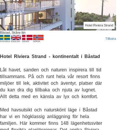
Hotel Riviera Strand
Båstad, Skåne län
Tillbaka
SVENSKA
ENGLISH
DANSK
NORSK
Hotel Riviera Strand - kontinentalt i Båstad
Låt havet, sanden och naturen inspirera till tid
tillsammans. På och runt hela vår resort finns
miljöer till lek, aktivitet och äventyr, platser där
du kan dra dig tillbaka och njuta av lugnet.
Allt detta med en känsla av lyx och komfort.
Med havsutsikt och naturskönt läge i Båstad
har vi en högklassig anläggning för hela
familjen. Här kommer finns 148 lägenhetssviter
med flexibla planlösningar. Det anrika Riviera