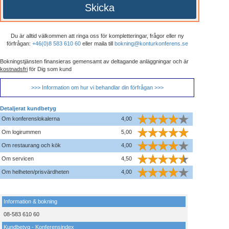
Skicka
Du är alltid välkommen att ringa oss för kompletteringar, frågor eller ny
förfrågan:
+46(0)8 583 610 60
eller maila till
bokning@konturkonferens.se
Bokningstjänsten finansieras gemensamt av deltagande anläggningar och är
kostnadsfri
för Dig som kund
>>> Information om hur vi behandlar din förfrågan >>>
Detaljerat kundbetyg
Om konferenslokalerna
4,00
Om logirummen
5,00
Om restaurang och kök
4,00
Om servicen
4,50
Om helheten/prisvärdheten
4,00
Information & bokning
08-583 610 60
Kundbetyg - Konferensindex