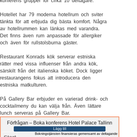
konferens grupper för cirka 10 deltagare.
Hotellet har 79 moderna hotellrum och sviter
tänkta för att erbjuda dig bästa komfort. Några
av hotellrummen kan länkas med varandra.
Det finns även rum anpassade för allergiker
och även för rullstolsburna gäster.
Restaurant Konrads kök serverar estniska
rätter med vissa influenser från andra kök,
särskilt från det italienska köket. Dock ligger
restaurangens fokus att introducera den
estniska matkulturen.
På Gallery Bar erbjuder en varierad drink- och
cocktailmeny du kan välja från. Även lättare
lunch serveras på Gallery Bar.
Förfrågan – Boka konferens Hotel Palace Tallinn
Lägg till
Bokningstjänsten finansieras gemensamt av deltagande