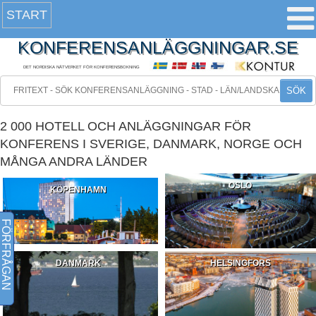
START
KONFERENSANLÄGGNINGAR.SE
DET NORDISKA NÄTVERKET FÖR KONFERENSBOKNING
SÖK
2 000 HOTELL OCH ANLÄGGNINGAR FÖR
KONFERENS I SVERIGE, DANMARK, NORGE OCH
MÅNGA ANDRA LÄNDER
OSLO
KÖPENHAMN
FÖRFRÅGAN
DANMARK
HELSINGFORS