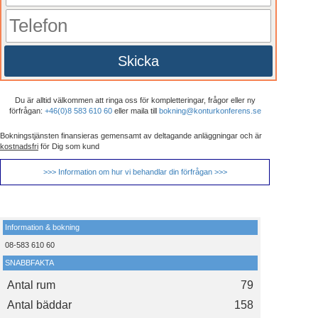
Skicka
Du är alltid välkommen att ringa oss för kompletteringar, frågor eller ny
förfrågan:
+46(0)8 583 610 60
eller maila till
bokning@konturkonferens.se
Bokningstjänsten finansieras gemensamt av deltagande anläggningar och är
kostnadsfri
för Dig som kund
>>> Information om hur vi behandlar din förfrågan >>>
Information & bokning
08-583 610 60
SNABBFAKTA
Antal rum
79
Antal bäddar
158