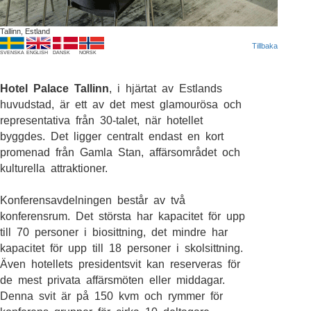
Tallinn, Estland
Tillbaka
SVENSKA
ENGLISH
DANSK
NORSK
Hotel Palace Tallinn
, i hjärtat av Estlands
huvudstad, är ett av det mest glamourösa och
representativa från 30-talet, när hotellet
byggdes. Det ligger centralt endast en kort
promenad från Gamla Stan, affärsområdet och
kulturella attraktioner.
Konferensavdelningen består av två
konferensrum. Det största har kapacitet för upp
till 70 personer i biosittning, det mindre har
kapacitet för upp till 18 personer i skolsittning.
Även hotellets presidentsvit kan reserveras för
de mest privata affärsmöten eller middagar.
Denna svit är på 150 kvm och rymmer för