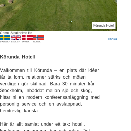
Körunda Hotell
Ösmo, Stockholms län
Tillbaka
SVENSKA
ENGLISH
DANSK
NORSK
Körunda Hotell
Välkommen till Körunda – en plats där idéer
får ta form, relationer stärks och möten
verkligen gör skillnad. Bara 30 minuter från
Stockholm, inbäddat mellan sjö och skog,
hittar ni en modern konferensanläggning med
personlig service och en avslappnad,
hemtrevlig känsla.
Här är allt samlat under ett tak: hotell,
konferens, restaurang, bar och relax. Det