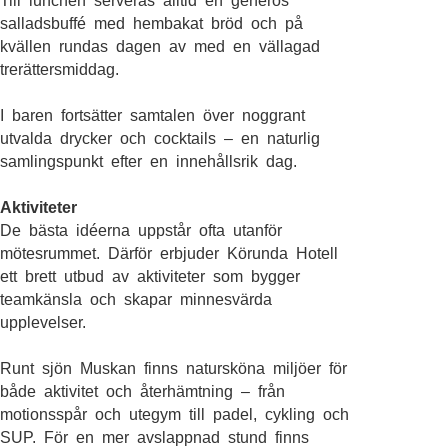
Till lunchen serveras alltid en generös
salladsbuffé med hembakat bröd och på
kvällen rundas dagen av med en vällagad
trerättersmiddag.
I baren fortsätter samtalen över noggrant
utvalda drycker och cocktails – en naturlig
samlingspunkt efter en innehållsrik dag.
Aktiviteter
De bästa idéerna uppstår ofta utanför
mötesrummet. Därför erbjuder Körunda Hotell
ett brett utbud av aktiviteter som bygger
teamkänsla och skapar minnesvärda
upplevelser.
Runt sjön Muskan finns natursköna miljöer för
både aktivitet och återhämtning – från
motionsspår och utegym till padel, cykling och
SUP. För en mer avslappnad stund finns