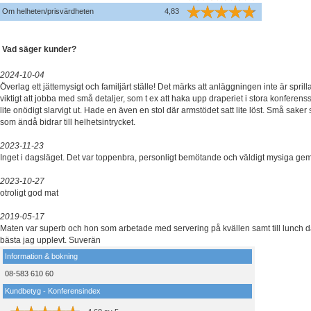
Om helheten/prisvärdheten
4,83
Vad säger kunder?
2024-10-04
Överlag ett jättemysigt och familjärt ställe! Det märks att anläggningen inte är sprill
viktigt att jobba med små detaljer, som t ex att haka upp draperiet i stora konferen
lite onödigt slarvigt ut. Hade en även en stol där armstödet satt lite löst. Små saker 
som ändå bidrar till helhetsintrycket.
2023-11-23
Inget i dagsläget. Det var toppenbra, personligt bemötande och väldigt mysiga g
2023-10-27
otroligt god mat
2019-05-17
Maten var superb och hon som arbetade med servering på kvällen samt till lunch d
bästa jag upplevt. Suverän
Information & bokning
08-583 610 60
Kundbetyg - Konferensindex