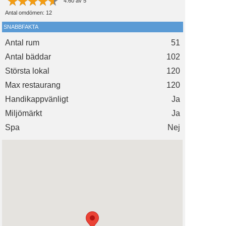
4.60
av
5
Antal omdömen:
12
SNABBFAKTA
Antal rum
51
Antal bäddar
102
Största lokal
120
Max restaurang
120
Handikappvänligt
Ja
Miljömärkt
Ja
Spa
Nej