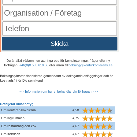
Skicka
Du är alltid välkommen att ringa oss för kompletteringar, frågor eller ny
förfrågan:
+46(0)8 583 610 60
eller maila till
bokning@konturkonferens.se
Bokningstjänsten finansieras gemensamt av deltagande anläggningar och är
kostnadsfri
för Dig som kund
>>> Information om hur vi behandlar din förfrågan >>>
Detaljerat kundbetyg
Om konferenslokalerna
4,58
Om logirummen
4,75
Om restaurang och kök
4,67
Om servicen
4,67