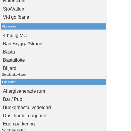
Naturskönt
Sjö/Vatten
Vid golfbana
Aktiviteter
4-hjulig MC
Bad Brygga/Strand
Bastu
Bastuflotte
Biljard
Se alla aktiviteter
Faciliteter
Allergisanerade rum
Bar / Pub
Bunkerbastu, vedeldad
Duschar för daggäster
Egen parkering
Se alla faciliteter