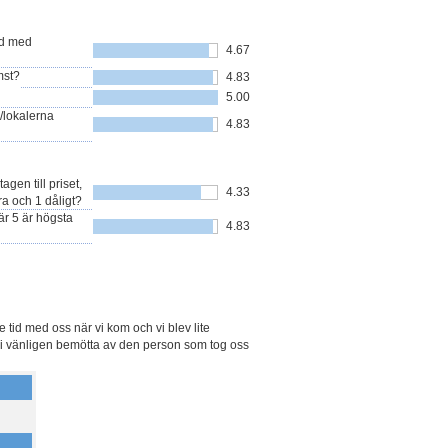
nd med
4.67
mst?
4.83
5.00
/lokalerna
4.83
en till priset,
4.33
a och 1 dåligt?
r 5 är högsta
4.83
e tid med oss när vi kom och vi blev lite
v vi vänligen bemötta av den person som tog oss