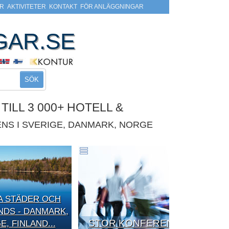
R
AKTIVITETER
KONTAKT
FÖR ANLÄGGNINGAR
GAR.SE
SÖK
ILL 3 000+ HOTELL &
NS I SVERIGE, DANMARK, NORGE
A STÄDER OCH
DS - DANMARK,
STOR KONFERENS
, FINLAND...