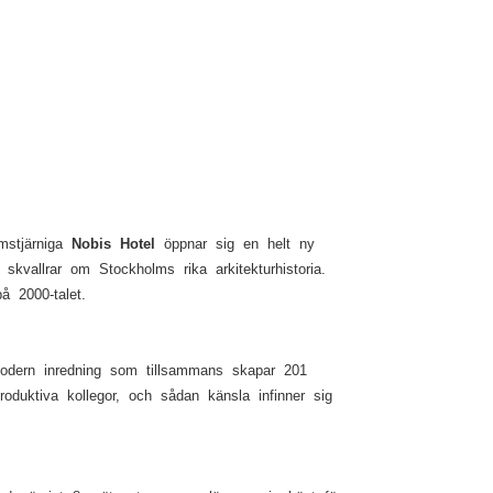
emstjärniga
Nobis Hotel
öppnar sig en helt ny
kvallrar om Stockholms rika arkitekturhistoria.
å 2000-talet.
modern inredning som tillsammans skapar 201
oduktiva kollegor, och sådan känsla infinner sig