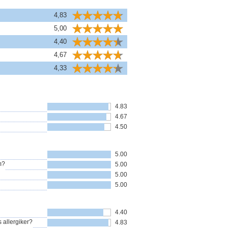
4,83
5,00
4,40
4,67
4,33
4.83
4.67
4.50
5.00
m?
5.00
5.00
5.00
4.40
 allergiker?
4.83