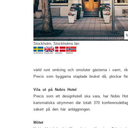
Previous
N
Stockholm, Stockholms län
SVENSKA
ENGLISH
DANSK
NORSK
värld runt omkring och omsluter gästerna i varm, ri
Precis som byggarna staplade bruket då, plockar Nob
Vila ut på Nobis Hotel
Precis som ett designhotell ska vara, har Nobis Ho
karismatiska utrymmen där totalt 370 konferensdeltag
säkert på den här anläggningen.
Mötet