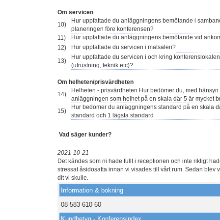
Om servicen
Hur uppfattade du anläggningens bemötande i samba
10)
planeringen före konferensen?
Hur uppfattade du anläggningens bemötande vid anko
11)
Hur uppfattade du servicen i matsalen?
12)
Hur uppfattade du servicen i och kring konferenslokalen
13)
(utrustning, teknik etc)?
Om helheten/prisvärdheten
Helheten - prisvärdheten Hur bedömer du, med hänsyn tag
14)
anläggningen som helhet på en skala där 5 är mycket br
Hur bedömer du anläggningens standard på en skala dä
15)
standard och 1 lägsta standard
Vad säger kunder?
2021-10-21
Det kändes som ni hade fullt i receptionen och inte riktigt had
stressat åsidosatta innan vi visades till vårt rum. Sedan ble
dit vi skulle.
Information & bokning
08-583 610 60
Kundbetyg - Konferensindex