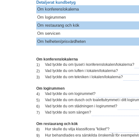
Detaljerat kundbetyg
Om konferenslokalerna
Om logirummen
Om restaurang och kök
Om servicen
Om helheten/prisvärdheten
Om konferenslokalerna
Vad tyckte du om ljuset i konferenslokalen/lokalerna?
1)
Vad tyckte du om luften i lokalen/lokalerna?
2)
Vad tyckte du om tekniken i lokalen/lokalerna?
3)
Om logirummen
Vad tyckte du om logirummet?
4)
Vad tyckte du om dusch och toalettutrymmet i ditt logiru
5)
Vad tyckte du om städningen i logirummet?
6)
Vad tyckte du som sängen?
7)
Om restaurang och kök
Hur skulle du vilja klassificera "köket"?
8)
Hur behandlades era särskilda önskemål för exempelvis
9)