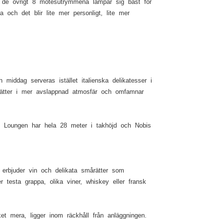
och de övrigt 8 mötesutrymmena lämpar sig bäst för
och det blir lite mer personligt, lite mer
middag serveras istället italienska delikatesser i
rätter i mer avslappnad atmosfär och omfamnar
gg. Loungen har hela 28 meter i takhöjd och Nobis
erbjuder vin och delikata smårätter som
 testa grappa, olika viner, whiskey eller fransk
t mera, ligger inom räckhåll från anläggningen.