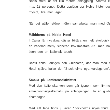
Nobis Hotel är det lilla mötets anläggning. Största 
max 12 personer. Detta upplägg ger Nobis Hotel god k
mysigt, lite mer ’eget’.
När det gäller större möten samarbetar man med Oper
Måltiderna på Nobis Hotel
I Caina får nyvakna gäster förtära en helt ekologisk
en varierad meny signerad köksmästare Aru med bakg
även den en italiensk touch.
Därtill finns Loungen och Guldbaren, där man med för
Hotel själva kallar det ”Stockholms nya vardagsrum”.
Smaka på konferensaktiviteter
Med den italienska ven som går igenom som limmet 
smakprovningsalternativ på anläggningen. Ta en guida
champagne.
Med sitt läge finns ju även Stockholms nöjesutbud s