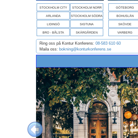
STOCKHOLM CITY
STOCKHOLM NORR
GÖTEBORG
ARLANDA
STOCKHOLM SÖDRA
BOHUSLÄN
LIDINGÖ
SIGTUNA
SKÖVDE
BRO - BÅLSTA
SKÄRGÅRDEN
VARBERG
Ring oss på Kontur Konferens:
08-583 610 60
Maila oss:
bokning@konturkonferens.se