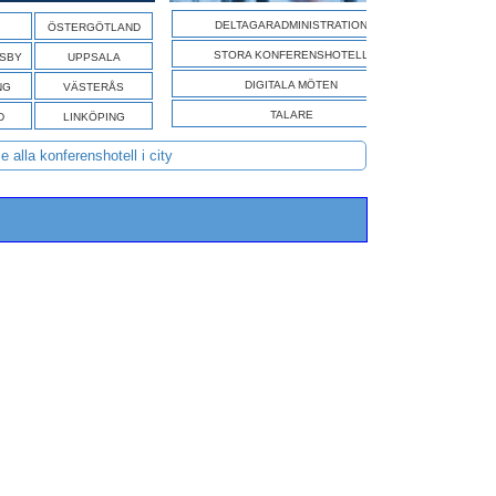
SÖK A
DELTAGARADMINISTRATION
ÖSTERGÖTLAND
STORA KONFERENSHOTELL
ISBY
UPPSALA
DIGITALA MÖTEN
NG
VÄSTERÅS
TALARE
D
LINKÖPING
e alla konferenshotell i city