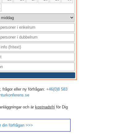
1
 frågor eller ny förfrågan:
+46(0)8 583
turkonferens.se
anläggningar och är
kostnadsfri
för Dig
 din förfrågan >>>