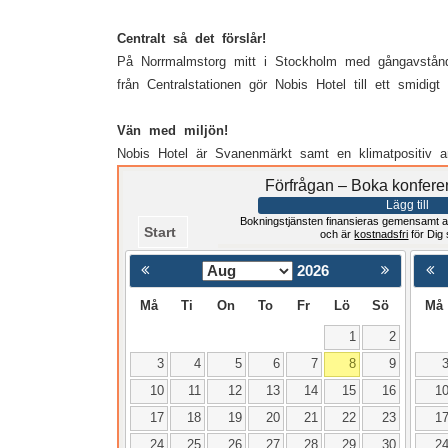
Centralt så det förslår!
På Norrmalmstorg mitt i Stockholm med gångavstånd 
från Centralstationen gör Nobis Hotel till ett smidigt a
Vän med miljön!
Nobis Hotel är Svanenmärkt samt en klimatpositiv an
Förfrågan – Boka konfere
Lägg till
Bokningstjänsten finansieras gemensamt a
Start
och är
kostnadsfri
för Dig
2026
< Föregående
Må
Ti
On
To
Fr
Lö
Sö
Må
1
2
3
4
5
6
7
8
9
10
11
12
13
14
15
16
1
17
18
19
20
21
22
23
1
24
25
26
27
28
29
30
2