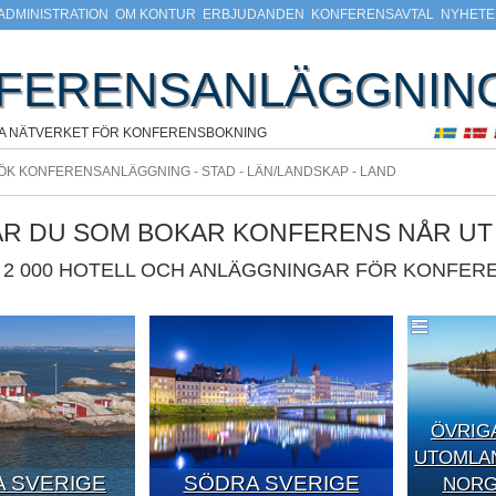
ADMINISTRATION
OM KONTUR
ERBJUDANDEN
KONFERENSAVTAL
NYHETE
FERENSANLÄGGNIN
A NÄTVERKET FÖR KONFERENSBOKNING
ÄR DU SOM BOKAR KONFERENS NÅR UT T
2 000 HOTELL OCH ANLÄGGNINGAR FÖR KONFERE
ÖVRIG
UTOMLAN
 SVERIGE
SÖDRA SVERIGE
NORGE