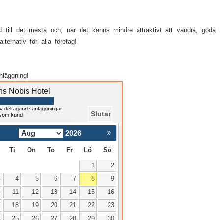
till det mesta och, när det känns mindre attraktivt att vandra, goda 
lternativ för alla företag!
läggning!
ns Nobis Hotel
v deltagande anläggningar
Slutar
 som kund
2026
Nästa >
Ti
On
To
Fr
Lö
Sö
1
2
3
4
5
6
7
8
9
0
11
12
13
14
15
16
7
18
19
20
21
22
23
4
25
26
27
28
29
30