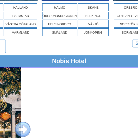
HALLAND
MALMÖ
SKÅNE
ÖREBRO
HALMSTAD
ÖRESUNDSREGIONEN
BLEKINGE
GOTLAND - V
VÄSTRA GÖTALAND
HELSINGBORG
VÄXJÖ
NORRKÖPI
VÄRMLAND
SMÅLAND
JÖNKÖPING
SÖRMLAN
S
Nobis Hotel