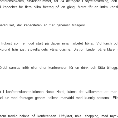
konferenslokalen, Styrelserummet, tar 24 deltagare i styrelsesittning, 
apacitet för flera olika företag på en gång. Mötet får en intim känsla 
ahuset, där kapaciteten är mer generöst tilltagen!
 frukost som en god start på dagen innan arbetet börjar. Vid lunch och 
rund från just stövellandets väna cuisine. Bistron bjuder på enklare 
del samlas inför eller efter konferensen för en drink och lätta tilltu
i konferenskonstruktionen Nobis Hotel, känns det välkommet att man 
d tur med företaget genom Italiens matvärld med kunnig personal! Eller
om trevlig balans på konferensen. Utflykter, nöje, shopping, med mycke