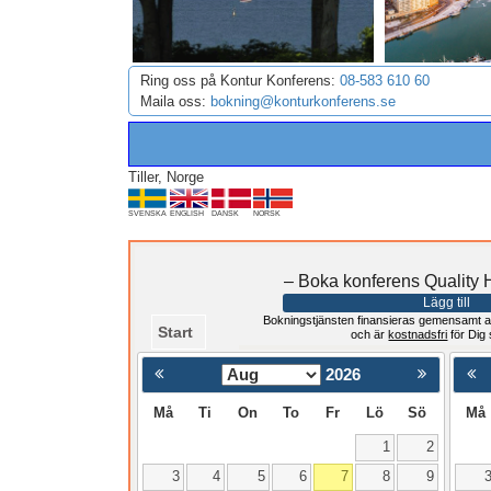
Ring oss på Kontur Konferens:
08-583 610 60
Maila oss:
bokning@konturkonferens.se
Tiller, Norge
SVENSKA
ENGLISH
DANSK
NORSK
– Boka konferens Quality
Lägg till
Bokningstjänsten finansieras gemensamt a
Start
och är
kostnadsfri
för Dig
2026
< Föregående
Må
Ti
On
To
Fr
Lö
Sö
Må
1
2
3
4
5
6
7
8
9