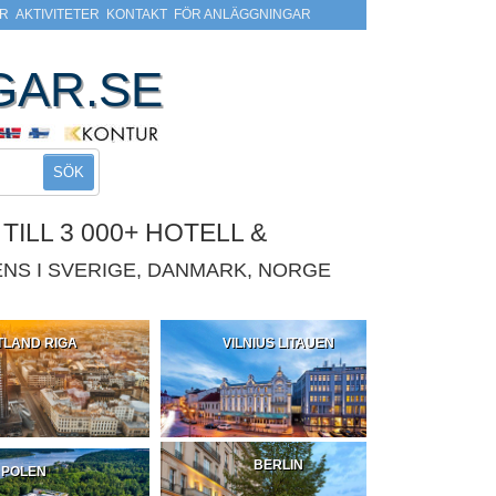
R
AKTIVITETER
KONTAKT
FÖR ANLÄGGNINGAR
GAR.SE
SÖK
ILL 3 000+ HOTELL &
NS I SVERIGE, DANMARK, NORGE
TLAND RIGA
VILNIUS LITAUEN
BERLIN
POLEN