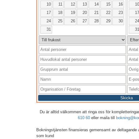
10
11
12
13
14
15
16
1
17
18
19
20
21
22
23
1
24
25
26
27
28
29
30
2
31
3
Skicka
Du är alltid välkommen att ringa oss för kompletteringar,
610 60
eller maila till
bokning@kon
Bokningstjänsten finansieras gemensamt av deltagande 
som kund