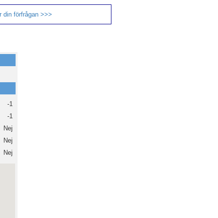
 din förfrågan >>>
-1
-1
Nej
Nej
Nej