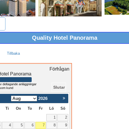
Quality Hotel Panorama
Tillbaka
Förfrågan
 Hotel Panorama
v deltagande anläggningar
Slutar
 som kund
2026
Nästa >
Ti
On
To
Fr
Lö
Sö
1
2
3
4
5
6
7
8
9