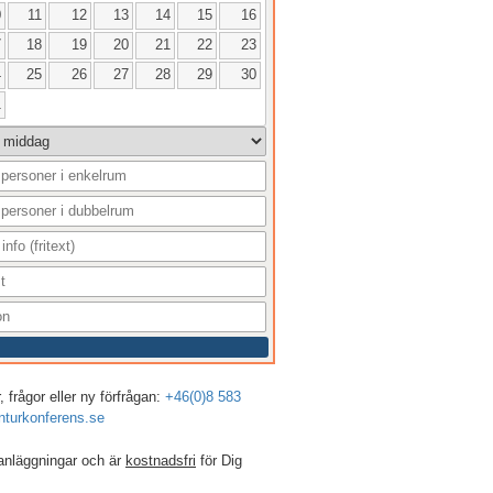
0
11
12
13
14
15
16
7
18
19
20
21
22
23
4
25
26
27
28
29
30
1
 frågor eller ny förfrågan:
+46(0)8 583
turkonferens.se
anläggningar och är
kostnadsfri
för Dig