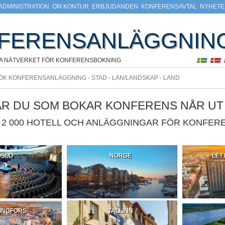
ADMINISTRATION
OM KONTUR
ERBJUDANDEN
KONFERENSAVTAL
NYHETE
FERENSANLÄGGNIN
A NÄTVERKET FÖR KONFERENSBOKNING
ÄR DU SOM BOKAR KONFERENS NÅR UT T
2 000 HOTELL OCH ANLÄGGNINGAR FÖR KONFERE
OSLO
NORGE
LET
INGFORS
TALLINN