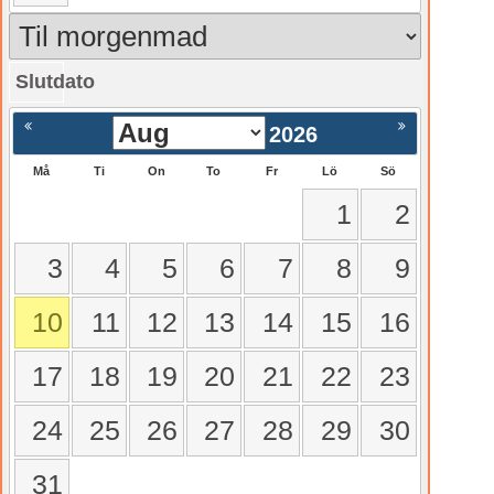
Slutdato
gående
Nästa >
2026
Må
Ti
On
To
Fr
Lö
Sö
1
2
3
4
5
6
7
8
9
10
11
12
13
14
15
16
17
18
19
20
21
22
23
24
25
26
27
28
29
30
31