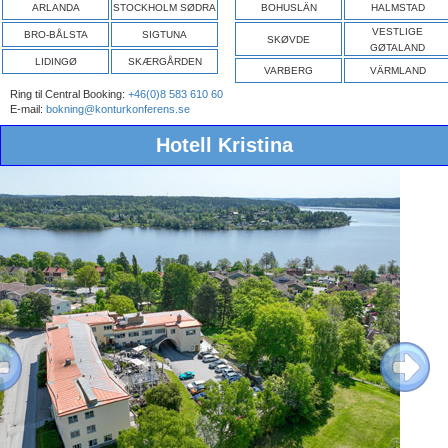
ARLANDA
STOCKHOLM SØDRA
BOHUSLÄN
HALMSTAD
VESTLIGE
BRO-BÅLSTA
SIGTUNA
SKØVDE
GØTALAND
LIDINGØ
SKÆRGÅRDEN
VARBERG
VÄRMLAND
Ring til Central Booking:
+46(0)8 583 610 60
E-mail:
bokning@konturkonferens.se
Hotell Kristina
ous
Next