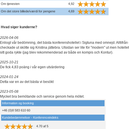
Om tjenesten
4,92
Om det store billede/værdi for pengene
4,69
Hvad siger kunderne?
2026-04-06
Enliogt vår bedömning, det bästa konferenshotellet i Sigtuna med omnejd. Alltifrån de
checkade ut skötte sig Kristina jättebra. Utsidan ser lite för "modern" ut men hotellet 
sitt goda rykte (jag blev rekommenderad av både en kompis och Kontur).
2025-10-21
De fick 4,83 poäng i vår egen utvärdering
2024-01-24
Detta var en av det bästa vi besökt
2023-05-08
Mycket bra bemötande och service genom hela mötet.
Information og booking
+46 (0)8 583 610 60
Kundebedømmelser - Konferenceindeks
4.70
af
5