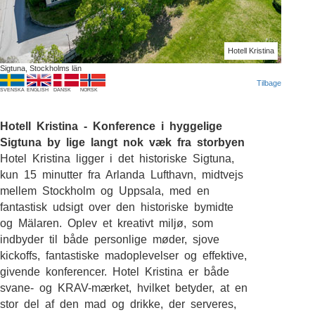
Hotell Kristina
Sigtuna, Stockholms län
Tilbage
SVENSKA
ENGLISH
DANSK
NORSK
Hotell Kristina - Konference i hyggelige
Sigtuna by lige langt nok væk fra storbyen
Hotel Kristina ligger i det historiske Sigtuna,
kun 15 minutter fra Arlanda Lufthavn, midtvejs
mellem Stockholm og Uppsala, med en
fantastisk udsigt over den historiske bymidte
og Mälaren. Oplev et kreativt miljø, som
indbyder til både personlige møder, sjove
kickoffs, fantastiske madoplevelser og effektive,
givende konferencer. Hotel Kristina er både
svane- og KRAV-mærket, hvilket betyder, at en
stor del af den mad og drikke, der serveres,