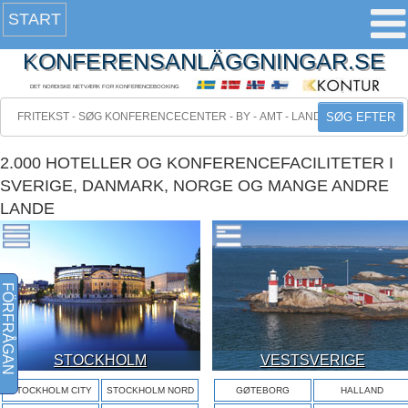
START
KONFERENSANLÄGGNINGAR.SE
DET NORDISKE NETVÆRK FOR KONFERENCEBOOKING
SØG EFTER
2.000 HOTELLER OG KONFERENCEFACILITETER I
SVERIGE, DANMARK, NORGE OG MANGE ANDRE
LANDE
FÖRFRÅGAN
STOCKHOLM
VESTSVERIGE
STOCKHOLM CITY
STOCKHOLM NORD
GØTEBORG
HALLAND