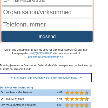
Indsend
Du er altid velkommen til at ringe til os for tilføjelser, spørgsmål eller nye
forespørgsler:
+46(0)8 583 610 60
eller sende en e-mail til
bokning@konturkonferens.se
.
Bookingtjenesten er finansieret i fællesskab af de deltagende organisationer og
er
gratis
for dig som kunde.
>>> Information om, hvordan vi behandler din henvendelse >>>
Detaljeret kundevurdering
Om konferencefaciliteterne
4,62
Om indkvarteringen
4,58
Om restauranten og køkkenet
5,00