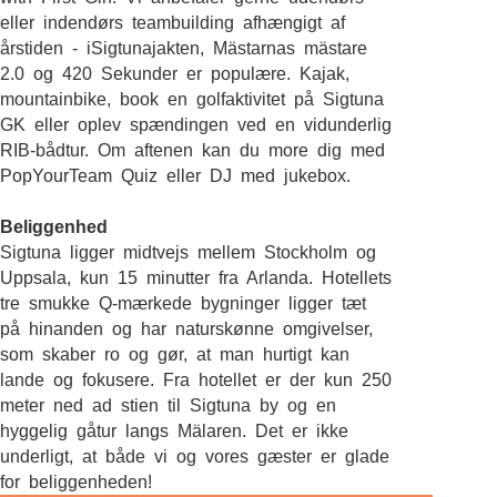
eller indendørs teambuilding afhængigt af
årstiden - iSigtunajakten, Mästarnas mästare
2.0 og 420 Sekunder er populære. Kajak,
mountainbike, book en golfaktivitet på Sigtuna
GK eller oplev spændingen ved en vidunderlig
RIB-bådtur. Om aftenen kan du more dig med
PopYourTeam Quiz eller DJ med jukebox.
Beliggenhed
Sigtuna ligger midtvejs mellem Stockholm og
Uppsala, kun 15 minutter fra Arlanda. Hotellets
tre smukke Q-mærkede bygninger ligger tæt
på hinanden og har naturskønne omgivelser,
som skaber ro og gør, at man hurtigt kan
lande og fokusere. Fra hotellet er der kun 250
meter ned ad stien til Sigtuna by og en
hyggelig gåtur langs Mälaren. Det er ikke
underligt, at både vi og vores gæster er glade
for beliggenheden!