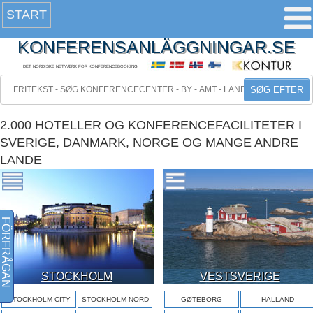
START
KONFERENSANLÄGGNINGAR.SE
DET NORDISKE NETVÆRK FOR KONFERENCEBOOKING
SØG EFTER
2.000 HOTELLER OG KONFERENCEFACILITETER I
SVERIGE, DANMARK, NORGE OG MANGE ANDRE
LANDE
FÖRFRÅGAN
STOCKHOLM
VESTSVERIGE
STOCKHOLM CITY
STOCKHOLM NORD
GØTEBORG
HALLAND