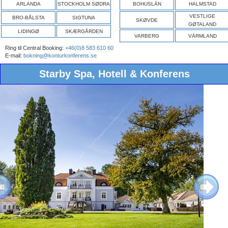
ARLANDA
STOCKHOLM SØDRA
BOHUSLÄN
HALMSTAD
VESTLIGE
BRO-BÅLSTA
SIGTUNA
SKØVDE
GØTALAND
LIDINGØ
SKÆRGÅRDEN
VARBERG
VÄRMLAND
Ring til Central Booking:
+46(0)8 583 610 60
E-mail:
bokning@konturkonferens.se
Starby Spa, Hotell & Konferens
ous
Next