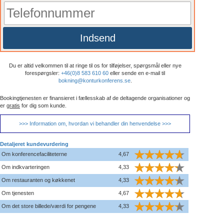
Indsend
Du er altid velkommen til at ringe til os for tilføjelser, spørgsmål eller nye
forespørgsler:
+46(0)8 583 610 60
eller sende en e-mail til
bokning@konturkonferens.se
.
Bookingtjenesten er finansieret i fællesskab af de deltagende organisationer og
er
gratis
for dig som kunde.
>>> Information om, hvordan vi behandler din henvendelse >>>
Detaljeret kundevurdering
Om konferencefaciliteterne
4,67
Om indkvarteringen
4,33
Om restauranten og køkkenet
4,33
Om tjenesten
4,67
Om det store billede/værdi for pengene
4,33