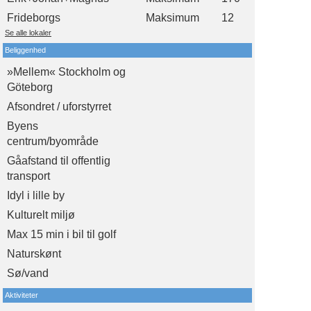
Frideborgs
Maksimum
12
Se alle lokaler
Beliggenhed
»Mellem« Stockholm og
Göteborg
Afsondret / uforstyrret
Byens
centrum/byområde
Gåafstand til offentlig
transport
Idyl i lille by
Kulturelt miljø
Max 15 min i bil til golf
Naturskønt
Sø/vand
Aktiviteter