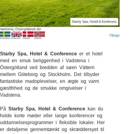
Starby Spa, Hotell & Konferens
Vadstena, Östergötlands län
Tilbage
SVENSKA
ENGLISH
DANSK
NORSK
Starby Spa, Hotel & Conference
er et hotel
med en smuk beliggenhed i Vadstena i
Östergötland ved bredden af søen Vättern
mellem Göteborg og Stockholm. Det tilbyder
fantastiske madoplevelser, en ægte og varm
gæstfrihed og de smukke omgivelser i
Vadstena.
På
Starby Spa, Hotel & Conference
kan du
holde korte møder eller lange konferencer og
uddannelsesprogrammer i fleksible lokaler. Her
er detaljerne gennemtænkt og skræddersyet til