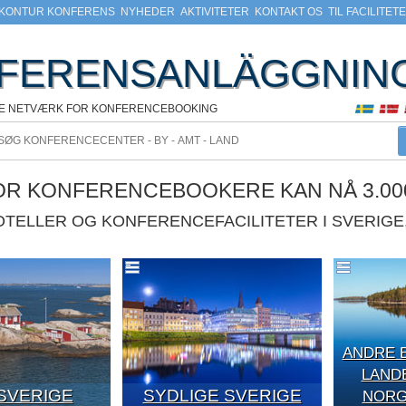
KONTUR KONFERENS
NYHEDER
AKTIVITETER
KONTAKT OS
TIL FACILITET
FERENSANLÄGGNIN
KE NETVÆRK FOR KONFERENCEBOOKING
VOR KONFERENCEBOOKERE KAN NÅ 3.00
HOTELLER OG KONFERENCEFACILITETER I SVERIG
ANDRE 
LAND
SVERIGE
SYDLIGE SVERIGE
NORGE