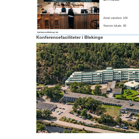
Antal værelser 109
Største lokale
. 80
Karlskrona,Blekinge län
Konferencefaciliteter i Blekinge