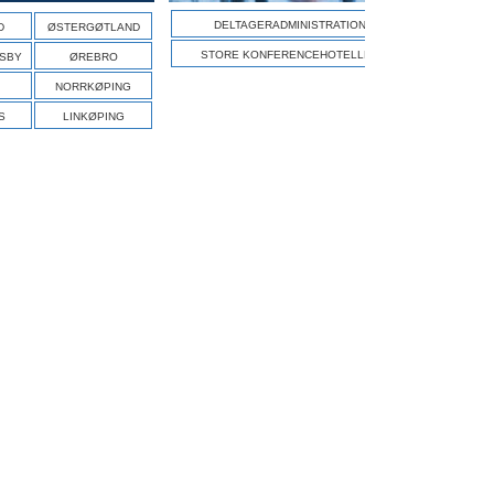
DELTAGERADMINISTRATION
D
ØSTERGØTLAND
STORE KONFERENCEHOTELLER
ISBY
ØREBRO
NORRKØPING
S
LINKØPING