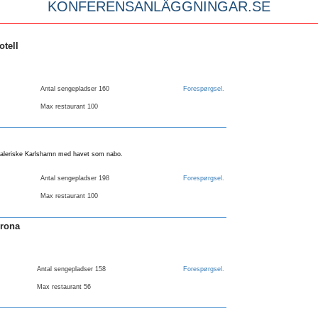
KONFERENSANLÄGGNINGAR.SE
otell
Antal sengepladser 160
Forespørgsel
.
Max restaurant 100
 maleriske Karlshamn med havet som nabo.
Antal sengepladser 198
Forespørgsel
.
Max restaurant 100
crona
Antal sengepladser 158
Forespørgsel
.
Max restaurant 56