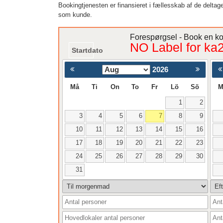
Bookingtjenesten er finansieret i fællesskab af de deltag
som kunde.
Forespørgsel - Book en k
NO Label for ka
Startdato
2026
< Föregåend
Må
Ti
On
To
Fr
Lö
Sö
M
1
2
3
4
5
6
7
8
9
10
11
12
13
14
15
16
17
18
19
20
21
22
23
24
25
26
27
28
29
30
31