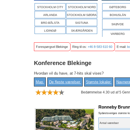
STOCKHOLM CITY
STOCKHOLM NORD
GØTEBORG
ARLANDA
STOCKHOLM SØDRA
BOHUSLÄN
BRO-BÅLSTA
SIGTUNA
SKØVDE
LIDINGØ
SKÆRGÅRDEN
VARBERG
Forespørgsel Blekinge
Ring til os:
+46 8-583 610 60
E-mail:
b
Konference Blekinge
Hvordan vil du have, at 7-hits skal vises?
Map
.
De fleste værelser
.
Største lokaler
.
Navneræ
Bedømmelse 4.30 ud af 5 Genn
Ronneby Brun
Sydøstsveriges største ko
Antal værelser