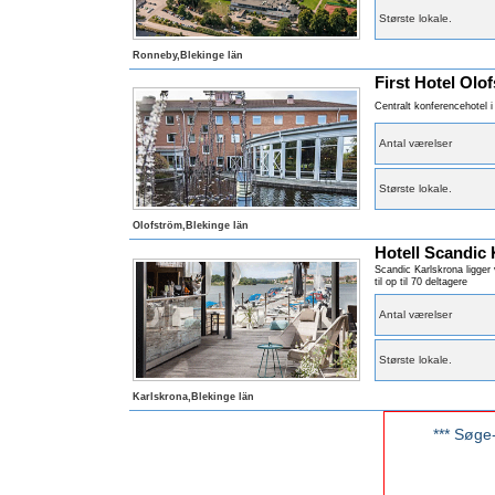
Største lokale
.
Ronneby,Blekinge län
First Hotel Olo
Centralt konferencehotel 
Antal værelser
Største lokale
.
Olofström,Blekinge län
Hotell Scandic
Scandic Karlskrona ligger
til op til 70 deltagere
Antal værelser
Største lokale
.
Karlskrona,Blekinge län
*** Søge