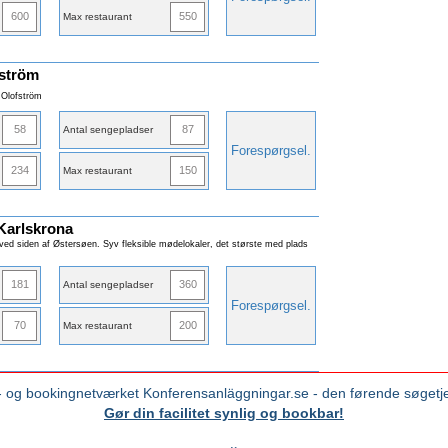
600
550
Max restaurant
fström
i Olofström
58
87
Antal sengepladser
Forespørgsel
.
234
150
Max restaurant
 Karlskrona
 ved siden af Østersøen. Syv fleksible mødelokaler, det største med plads
181
360
Antal sengepladser
Forespørgsel
.
70
200
Max restaurant
- og bookingnetværket Konferensanläggningar.se - den førende søgetje
Gør din facilitet synlig og bookbar!