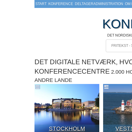
START
KONFERENCE
DELTAGERADMINISTRATION
OM 
KON
DET NORDIS
DET DIGITALE NETVÆRK, H
KONFERENCECENTRE
2.000 
ANDRE LANDE
STOCKHOLM
VEST