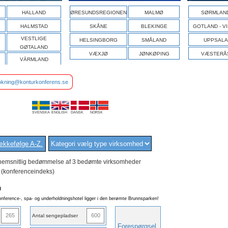
HALLAND
ØRESUNDSREGIONEN
MALMØ
SØRMLAN
HALMSTAD
SKÅNE
BLEKINGE
GOTLAND - V
VESTLIGE
HELSINGBORG
SMÅLAND
UPPSALA
GØTALAND
VÆXJØ
JØNKØPING
VÆSTERÅ
VÄRMLAND
okning@konturkonferens.se
SVENSKA
ENGLISH
DANSK
NORSK
ANDRA LÄNDER
kkefølge A-Z
.
emsnitlig bedømmelse af 3 bedømte virksomheder
(konferenceindeks)
n
nference-, spa- og underholdningshotel ligger i den berømte Brunnsparken!
265
600
Antal sengepladser
Forespørgsel
.