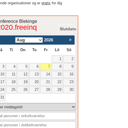
ende organisationer og er
gratis
for dig
onference Blekinge
2020.freeinq
Slutdato
2026
e
Nästa >
å
Ti
On
To
Fr
Lö
Sö
1
2
3
4
5
6
7
8
9
10
11
12
13
14
15
16
17
18
19
20
21
22
23
24
25
26
27
28
29
30
31