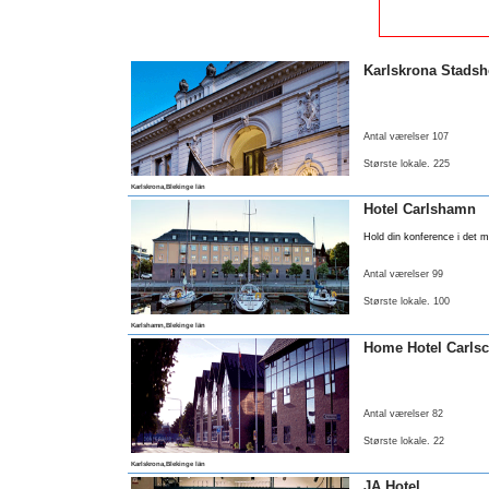
Karlskrona Stadsh
Antal værelser 107
Største lokale
. 225
Karlskrona,Blekinge län
Hotel Carlshamn
Hold din konference i det
Antal værelser 99
Største lokale
. 100
Karlshamn,Blekinge län
Home Hotel Carls
Antal værelser 82
Største lokale
. 22
Karlskrona,Blekinge län
JA Hotel