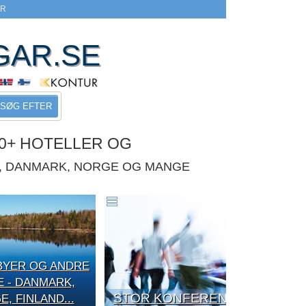
ER
GAR.SE
SØG EFTER
0+ HOTELLER OG
E, DANMARK, NORGE OG MANGE
BYER OG ANDRE
E - DANMARK,
STOR KONFERENCE
, FINLAND...