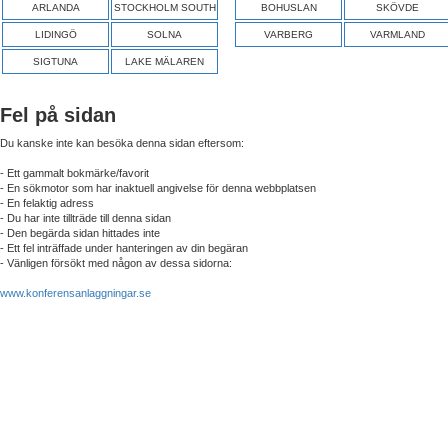
ARLANDA
STOCKHOLM SOUTH
BOHUSLAN
SKÖVDE
LIDINGÖ
SOLNA
VARBERG
VARMLAND
SIGTUNA
LAKE MÄLAREN
Fel på sidan
Du kanske inte kan besöka denna sidan eftersom:
- Ett gammalt bokmärke/favorit
- En sökmotor som har inaktuell angivelse för denna webbplatsen
- En felaktig adress
- Du har inte tillträde till denna sidan
- Den begärda sidan hittades inte
- Ett fel inträffade under hanteringen av din begäran
- Vänligen försökt med någon av dessa sidorna:
www.konferensanlaggningar.se