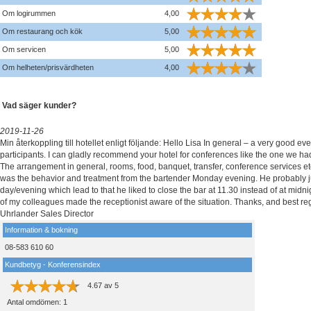
Om logirummen
4,00
Om restaurang och kök
5,00
Om servicen
5,00
Om helheten/prisvärdheten
4,00
Vad säger kunder?
2019-11-26
Min återkoppling till hotellet enligt följande: Hello Lisa In general – a very good even
participants. I can gladly recommend your hotel for conferences like the one we h
The arrangement in general, rooms, food, banquet, transfer, conference services et
was the behavior and treatment from the bartender Monday evening. He probably j
day/evening which lead to that he liked to close the bar at 11.30 instead of at midnig
of my colleagues made the receptionist aware of the situation. Thanks, and best r
Uhrlander Sales Director
Information & bokning
08-583 610 60
Kundbetyg - Konferensindex
4.67
av
5
Antal omdömen:
1