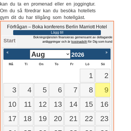
kan du ta en promenad eller en joggingtur.
Om du så föredrar kan du besöka hotellets
gym dit du har tillgång som hotellgäst.
Förfrågan – Boka konferens Berlin Marriott Hotel
Lägg till
Bokningstjänsten finansieras gemensamt av deltagande
Start
anläggningar och är
kostnadsfri
för Dig som kund
2026
Må
Ti
On
To
Fr
Lö
Sö
1
2
3
4
5
6
7
8
9
10
11
12
13
14
15
16
17
18
19
20
21
22
23