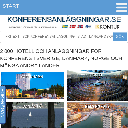
START
KONFERENSANLÄGGNINGAR.SE
DET NORDISKA NÄTVERKET FÖR KONFERENSBOKNING
SÖK
2 000 HOTELL OCH ANLÄGGNINGAR FÖR
KONFERENS I SVERIGE, DANMARK, NORGE OCH
MÅNGA ANDRA LÄNDER
OSLO
KÖPENHAMN
FÖRFRÅGAN
DANMARK
HELSINGFORS