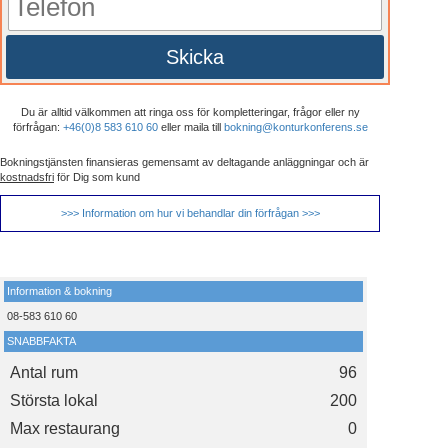
Skicka
Du är alltid välkommen att ringa oss för kompletteringar, frågor eller ny
förfrågan:
+46(0)8 583 610 60
eller maila till
bokning@konturkonferens.se
Bokningstjänsten finansieras gemensamt av deltagande anläggningar och är
kostnadsfri
för Dig som kund
>>> Information om hur vi behandlar din förfrågan >>>
Information & bokning
08-583 610 60
SNABBFAKTA
Antal rum
96
Största lokal
200
Max restaurang
0