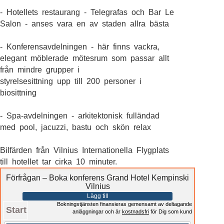
- Hotellets restaurang - Telegrafas och Bar Le
Salon - anses vara en av staden allra bästa
- Konferensavdelningen - här finns vackra,
elegant möblerade mötesrum som passar allt
från mindre grupper i
styrelsesittning upp till 200 personer i
biosittning
- Spa-avdelningen - arkitektonisk fulländad
med pool, jacuzzi, bastu och skön relax
Bilfärden från Vilnius Internationella Flygplats
till hotellet tar cirka 10 minuter.
Förfrågan – Boka konferens Grand Hotel Kempinski
Vilnius
Lägg till
Bokningstjänsten finansieras gemensamt av deltagande
Start
anläggningar och är
kostnadsfri
för Dig som kund