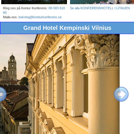
Ring oss på Kontur Konferens:
08-583 610
Se alla KONFERENSHOTELL I LITAUEN
60
Maila oss:
bokning@konturkonferens.se
Grand Hotel Kempinski Vilnius
ous
Next