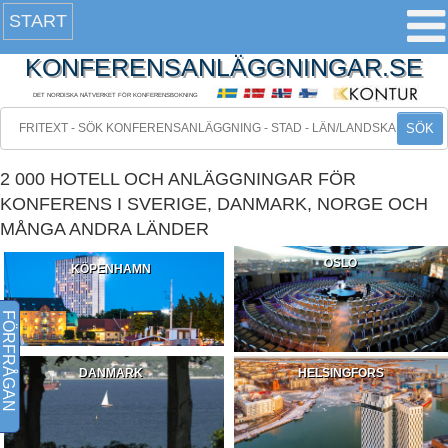
START
KONFERENSANLÄGGNINGAR.SE
DET NORDISKA NÄTVERKET FÖR KONFERENSBOKNING
SÖK
2 000 HOTELL OCH ANLÄGGNINGAR FÖR
KONFERENS I SVERIGE, DANMARK, NORGE OCH
MÅNGA ANDRA LÄNDER
OSLO
KÖPENHAMN
FÖRFRÅGAN
DANMARK
HELSINGFORS