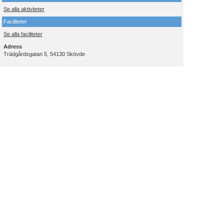
Se alla aktiviteter
Faciliteter
Se alla faciliteter
Adress
Trädgårdsgatan 5, 54130 Skövde