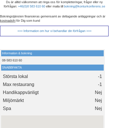
Du är alltid välkommen att ringa oss för kompletteringar, frågor eller ny
förfrågan:
+46(0)8 583 610 60
eller maila till
bokning@konturkonferens.se
Bokningstjänsten finansieras gemensamt av deltagande anläggningar och är
kostnadsfri
för Dig som kund
>>> Information om hur vi behandlar din förfrågan >>>
Information & bokning
08-583 610 60
SNABBFAKTA
Största lokal
-1
Max restaurang
-1
Handikappvänligt
Nej
Miljömärkt
Nej
Spa
Nej