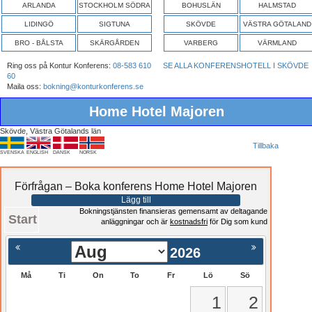
ARLANDA
STOCKHOLM SÖDRA
BOHUSLÄN
HALMSTAD
LIDINGÖ
SIGTUNA
SKÖVDE
VÄSTRA GÖTALAND
BRO - BÅLSTA
SKÄRGÅRDEN
VARBERG
VÄRMLAND
Ring oss på Kontur Konferens:
08-583 610
SE ALLA KONFERENSHOTELL I SKÖVDE
60
Maila oss:
bokning@konturkonferens.se
Home Hotel Majoren
Skövde, Västra Götalands län
Tillbaka
SVENSKA
ENGLISH
DANSK
NORSK
Förfrågan – Boka konferens Home Hotel Majoren
Lägg till
Bokningstjänsten finansieras gemensamt av deltagande
Start
anläggningar och är
kostnadsfri
för Dig som kund
2026
Må
Ti
On
To
Fr
Lö
Sö
1
2