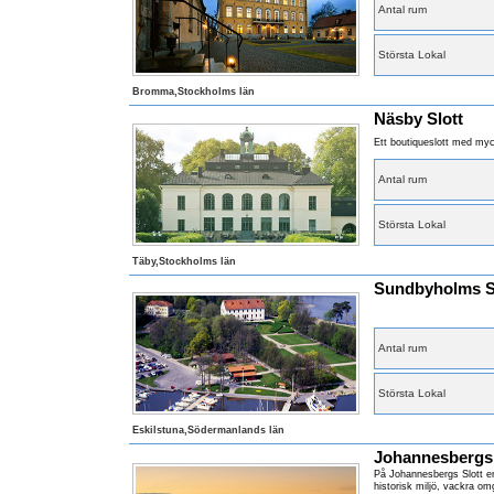
Antal rum
Största Lokal
Bromma,Stockholms län
Näsby Slott
Ett boutiqueslott med myc
Antal rum
Största Lokal
Täby,Stockholms län
Sundbyholms S
Antal rum
Största Lokal
Eskilstuna,Södermanlands län
Johannesbergs 
På Johannesbergs Slott en
historisk miljö, vackra om