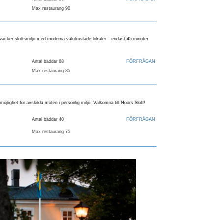
Max restaurang 90
vacker slottsmiljö med moderna välutrustade lokaler – endast 45 minuter
Antal bäddar 88
FÖRFRÅGAN
Max restaurang 85
 möjlighet för avskilda möten i personlig miljö. Välkomna till Noors Slott!
Antal bäddar 40
FÖRFRÅGAN
Max restaurang 75