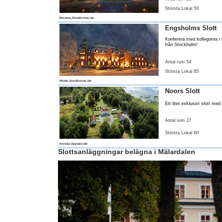
Största Lokal 50
Bromma,Stockholms län
Engsholms Slott
Konferera med kollegorna i 
från Stockholm!
Antal rum 54
Största Lokal 85
Mörkö,Stockholms län
Noors Slott
Ett litet exklusivt slott med
Antal rum 27
Största Lokal 60
Knivsta,Uppsala län
Slottsanläggningar belägna i Mälardalen