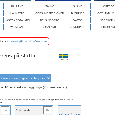
HALLAND
MALMÖ
SKÅNE
ÖREBRO
HALMSTAD
ÖRESUNDSREGIONEN
BLEKINGE
GOTLAND - V
VÄSTRA GÖTALAND
HELSINGBORG
VÄXJÖ
NORRKÖPI
VÄRMLAND
SMÅLAND
JÖNKÖPING
SÖRMLAN
ila oss:
bokning@konturkonferens.se
rens på slott i
SVENSKA
ANDRA
LÄNDER
 för 10 betygsatta anläggningar(Konferensindex)
ar, 20 konferenslokaler och centrala läge är Haga Slott det självklara
ns.
83
150
Antal bäddar