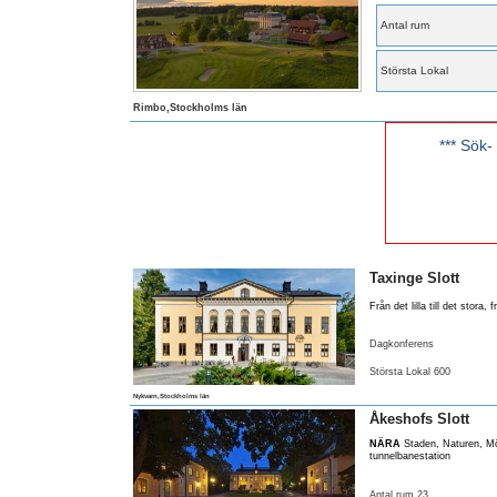
Antal rum
Största Lokal
Rimbo,Stockholms län
*** Sök-
Taxinge Slott
Från det lilla till det stora,
Dagkonferens
Största Lokal 600
Nykvarn,Stockholms län
Åkeshofs Slott
NÄRA
Staden, Naturen, Mö
tunnelbanestation
Antal rum 23