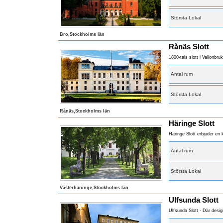
Största Lokal
Bro,Stockholms län
Rånäs Slott
1800-tals slott i Vallonbru
Antal rum
Största Lokal
Rånäs,Stockholms län
Häringe Slott
Häringe Slott erbjuder en 
Antal rum
Största Lokal
Västerhaninge,Stockholms län
Ulfsunda Slott
Ulfsunda Slott - Där desig