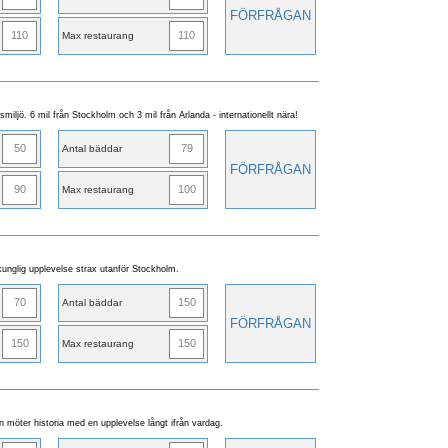
FÖRFRÅGAN
110
110
Max restaurang
ksmiljö. 6 mil från Stockholm och 3 mil från Arlanda - internationellt nära!
50
79
Antal bäddar
FÖRFRÅGAN
90
100
Max restaurang
kunglig upplevelse strax utanför Stockholm.
70
150
Antal bäddar
FÖRFRÅGAN
150
150
Max restaurang
n möter historia med en upplevelse långt ifrån vardag.