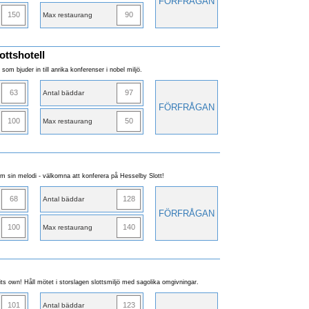
FÖRFRÅGAN
150
90
Max restaurang
ttshotell
 som bjuder in till anrika konferenser i nobel miljö.
63
97
Antal bäddar
FÖRFRÅGAN
100
50
Max restaurang
 sin melodi - välkomna att konferera på Hesselby Slott!
68
128
Antal bäddar
FÖRFRÅGAN
100
140
Max restaurang
 its own! Håll mötet i storslagen slottsmiljö med sagolika omgivningar.
101
123
Antal bäddar