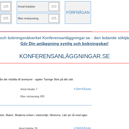
125
210
Antal bäddar
FÖRFRÅGAN
225
225
Max restaurang
 och bokningsnätverket Konferensanläggningar.se - den ledande söktjä
Gör Din anläggning synlig och bokningsbar!
KONFERENSANLÄGGNINGAR.SE
 från det rofyllda till äventyret - upplev Taxinge Slott på ditt sätt
Antal lokaler 7
FÖRFRÅGAN
Max restaurang 450
tet, Maten. Moderna möten i slottsmiljö i Bromma. Lätt att nå med egen
Antal bäddar 30
FÖRFRÅGAN