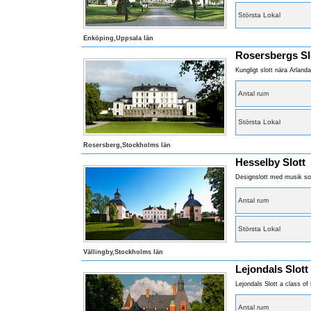
Största Lokal
Enköping,Uppsala län
Rosersbergs Slo
Kungligt slott nära Arlanda
Antal rum
Största Lokal
Rosersberg,Stockholms län
Hesselby Slott
Designslott med musik som
Antal rum
Största Lokal
Vällingby,Stockholms län
Lejondals Slott
Lejondals Slott a class of
Antal rum