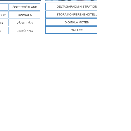
SÖK A
DELTAGARADMINISTRATION
ÖSTERGÖTLAND
STORA KONFERENSHOTELL
ISBY
UPPSALA
DIGITALA MÖTEN
NG
VÄSTERÅS
TALARE
D
LINKÖPING