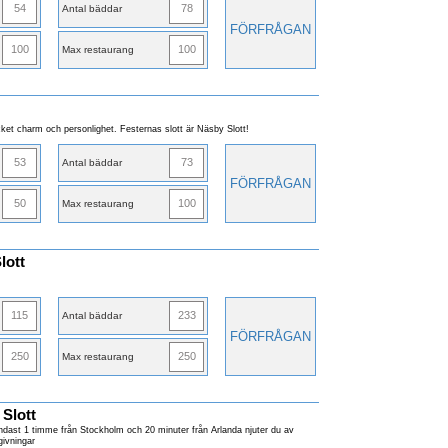
54
78
Antal bäddar
FÖRFRÅGAN
100
100
Max restaurang
ket charm och personlighet. Festernas slott är Näsby Slott!
53
73
Antal bäddar
FÖRFRÅGAN
50
100
Max restaurang
lott
115
233
Antal bäddar
FÖRFRÅGAN
250
250
Max restaurang
Slott
dast 1 timme från Stockholm och 20 minuter från Arlanda njuter du av
givningar