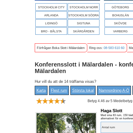
STOCKHOLM CITY
STOCKHOLM NORR
GÖTEBORG
ARLANDA
STOCKHOLM SÖDRA
BOHUSLÄN
LIDINGÖ
SIGTUNA
SKÖVDE
BRO - BÅLSTA
SKÄRGÅRDEN
VARBERG
Förfrågan Boka Slott i Mälardalen
Ring oss:
08-583 610 60
Ma
Konferensslott i Mälardalen - konfe
Mälardalen
Hur vill du att de 14 träffarna visas?
Karta
Flest rum
Största lokal
Namnordning A-Ö
Betyg 4.46 av 5 Medelbetyg
Haga Slott
Med sina 83 rum, 150 bädd
alternativet för en konfere
Antal rum