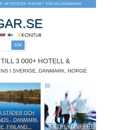
R
AKTIVITETER
KONTAKT
FÖR ANLÄGGNINGAR
GAR.SE
SÖK
ILL 3 000+ HOTELL &
NS I SVERIGE, DANMARK, NORGE
A STÄDER OCH
DS - DANMARK,
STOR KONFERENS
, FINLAND...