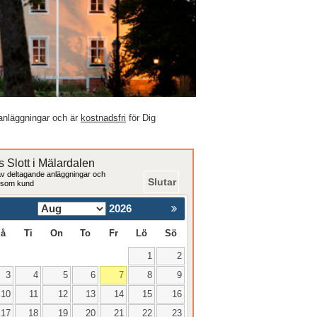
anläggningar och är
kostnadsfri
för Dig
 Slott i Mälardalen
v deltagande anläggningar och
Slutar
 som kund
2026
e
Nästa >
å
Ti
On
To
Fr
Lö
Sö
1
2
3
4
5
6
7
8
9
10
11
12
13
14
15
16
17
18
19
20
21
22
23