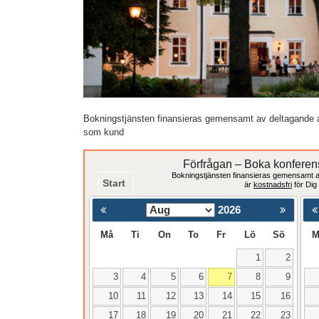
Bokningstjänsten finansieras gemensamt av deltagande 
som kund
Förfrågan – Boka konferens
Bokningstjänsten finansieras gemensamt a
Start
är
kostnadsfri
för Dig
2026
< Föregåend
Må
Ti
On
To
Fr
Lö
Sö
M
1
2
3
4
5
6
7
8
9
10
11
12
13
14
15
16
17
18
19
20
21
22
23