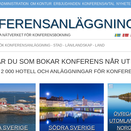
ADMINISTRATION
OM KONTUR
ERBJUDANDEN
KONFERENSAVTAL
NYHETE
FERENSANLÄGGNIN
A NÄTVERKET FÖR KONFERENSBOKNING
ÄR DU SOM BOKAR KONFERENS NÅR UT T
2 000 HOTELL OCH ANLÄGGNINGAR FÖR KONFERE
ÖVRIG
UTOMLAN
 SVERIGE
SÖDRA SVERIGE
NORGE