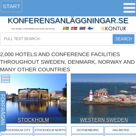
START
KONFERENSANLÄGGNINGAR.SE
THE NORDIC CONFERENCE BOOKING NETWORK
SEARCH
2,000 HOTELS AND CONFERENCE FACILITIES
THROUGHOUT SWEDEN, DENMARK, NORWAY AND
MANY OTHER COUNTRIES
FÖRFRÅGAN
STOCKHOLM
WESTERN SWEDEN
STOCKHOLM CITY
STOCKHOLM NORTH
GOTHENBURG
HALMSTAD