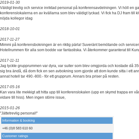
2019-01-30
Väldigt trevlig och service inriktad personal på konferensavdelningen. Vi höll en g
konferenslokalerna en av kvällarna som blev väldigt lyckad. Vi fick ha DJ fram till 
nöjda kollegor idag
2018-10-01
2017-11-27
Mimmi på konferensbokningen är en riktig pärla! Suveränt bemötande och service
Hotellrummen för alla som bodde var fantastiska. Vi återkommer garanterat till Kun
2017-11-11
Jag tyckte grupprummen var dyra, var suiter som blev omgjorda och kostade då 350
sig bra ändå, då dom fick en sen avbokning som gjorde att dom kunde sitta i ett an
annat hotell tar 490.-800.- för ett grupprum. Annars bra priser på resten.
2017-05-16
Kan vara lite mekkigt att hitta upp till konferenslokalen (upp en skymd trappa en vå
vidare till hiss). Men ingen större issue,
2015-01-26
"Jättetrevlig personal!"
Information & booking
+46 (0)8 583 610 60
Customer ratings