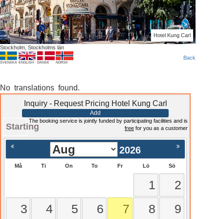
Hotel Kung Carl
Stockholm, Stockholms län
Back
SVENSKA
ENGLISH
DANSK
NORSK
No translations found.
Inquiry - Request Pricing Hotel Kung Carl
Add
The booking service is jointly funded by participating facilities and is
Starting
free
for you as a customer
2026
Må
Ti
On
To
Fr
Lö
Sö
1
2
3
4
5
6
7
8
9