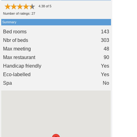
4.38
of
5
Number of ratings:
27
Summary
Bed rooms
143
Nbr of beds
303
Max meeting
48
Max restaurant
90
Handicap friendly
Yes
Eco-labelled
Yes
Spa
No