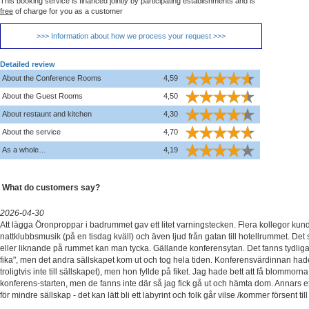
This booking service is financed jointly by participating establishments and is
free
of charge for you as a customer
>>> Information about how we process your request >>>
Detailed review
About the Conference Rooms
4,59
About the Guest Rooms
4,50
About restaunt and kitchen
4,30
About the service
4,70
As a whole…
4,19
What do customers say?
2026-04-30
Att lägga Öronproppar i badrummet gav ett litet varningstecken. Flera kollegor kun
nattklubbsmusik (på en tisdag kväll) och även ljud från gatan till hotellrummet. De
eller liknande på rummet kan man tycka. Gällande konferensytan. Det fanns tydliga s
fika", men det andra sällskapet kom ut och tog hela tiden. Konferensvärdinnan hade
troligtvis inte till sällskapet), men hon fyllde på fiket. Jag hade bett att få blommorn
konferens-starten, men de fanns inte där så jag fick gå ut och hämta dom. Annars ett 
för mindre sällskap - det kan lätt bli ett labyrint och folk går vilse /kommer försent till