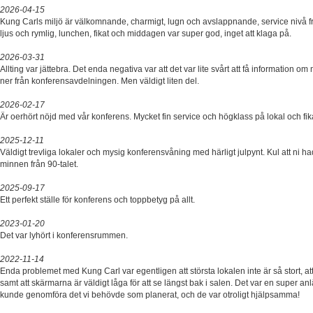
2026-04-15
Kung Carls miljö är välkomnande, charmigt, lugn och avslappnande, service nivå f
ljus och rymlig, lunchen, fikat och middagen var super god, inget att klaga på.
2026-03-31
Allting var jättebra. Det enda negativa var att det var lite svårt att få information o
ner från konferensavdelningen. Men väldigt liten del.
2026-02-17
Är oerhört nöjd med vår konferens. Mycket fin service och högklass på lokal och fik
2025-12-11
Väldigt trevliga lokaler och mysig konferensvåning med härligt julpynt. Kul att ni ha
minnen från 90-talet.
2025-09-17
Ett perfekt ställe för konferens och toppbetyg på allt.
2023-01-20
Det var lyhört i konferensrummen.
2022-11-14
Enda problemet med Kung Carl var egentligen att största lokalen inte är så stort, att
samt att skärmarna är väldigt låga för att se längst bak i salen. Det var en super a
kunde genomföra det vi behövde som planerat, och de var otroligt hjälpsamma!