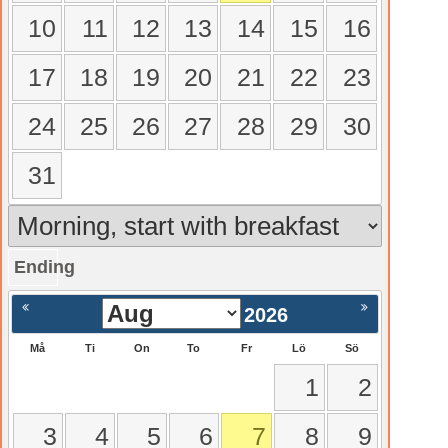
10
11
12
13
14
15
16
17
18
19
20
21
22
23
24
25
26
27
28
29
30
31
Ending
gående
Nästa >
2026
Må
Ti
On
To
Fr
Lö
Sö
1
2
3
4
5
6
7
8
9