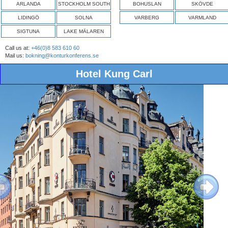
ARLANDA
STOCKHOLM SOUTH
BOHUSLAN
SKÖVDE
LIDINGÖ
SOLNA
VARBERG
VARMLAND
SIGTUNA
LAKE MÄLAREN
Call us at:
+46(0)8 583 610 60
Mail us:
bokning@konturkonferens.se
Hotel Kung Carl
ous
Next