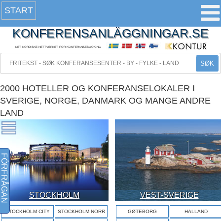
START
KONFERENSANLÄGGNINGAR.SE
DET NORDISKE NETTVERKET FOR KONFERANSEBOOKING
SØK
2000 HOTELLER OG KONFERANSELOKALER I
SVERIGE, NORGE, DANMARK OG MANGE ANDRE
LAND
FÖRFRÅGAN
STOCKHOLM
VEST-SVERIGE
STOCKHOLM CITY
STOCKHOLM NORR
GØTEBORG
HALLAND