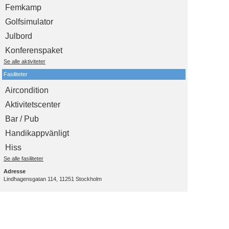
Femkamp
Golfsimulator
Julbord
Konferenspaket
Se alle aktiviteter
Fasiliteter
Aircondition
Aktivitetscenter
Bar / Pub
Handikappvänligt
Hiss
Se alle fasiliteter
Adresse
Lindhagensgatan 114, 11251 Stockholm