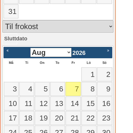
31
Sluttdato
gående
Nästa >
2026
Må
Ti
On
To
Fr
Lö
Sö
1
2
3
4
5
6
7
8
9
10
11
12
13
14
15
16
17
18
19
20
21
22
23
24
25
26
27
28
29
30