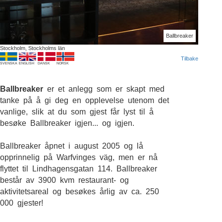
Ballbreaker
Stockholm, Stockholms län
Tilbake
SVENSKA
ENGLISH
DANSK
NORSK
Ballbreaker
er et anlegg som er skapt med
tanke på å gi deg en opplevelse utenom det
vanlige, slik at du som gjest får lyst til å
besøke Ballbreaker igjen... og igjen.
Ballbreaker åpnet i august 2005 og lå
opprinnelig på Warfvinges väg, men er nå
flyttet til Lindhagensgatan 114. Ballbreaker
består av 3900 kvm restaurant- og
aktivitetsareal og besøkes årlig av ca. 250
000 gjester!