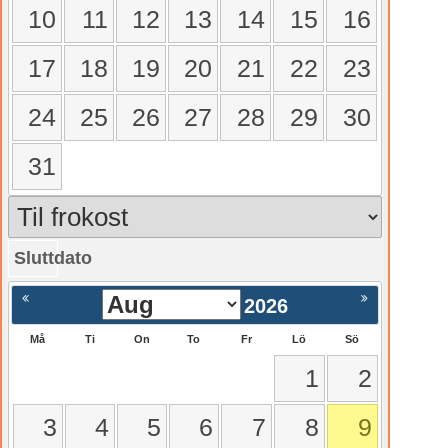
10
11
12
13
14
15
16
17
18
19
20
21
22
23
24
25
26
27
28
29
30
31
Sluttdato
gående
Nästa >
2026
Må
Ti
On
To
Fr
Lö
Sö
1
2
3
4
5
6
7
8
9