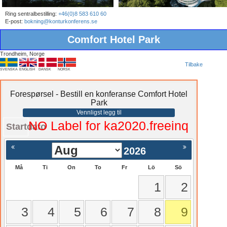
Ring sentralbestilling:
+46(0)8 583 610 60
E-post:
bokning@konturkonferens.se
Comfort Hotel Park
Trondheim, Norge
Tilbake
SVENSKA
ENGLISH
DANSK
NORSK
Forespørsel - Bestill en konferanse Comfort Hotel
Park
Vennligst legg til
NO Label for ka2020.freeinq
Startdato
2026
Må
Ti
On
To
Fr
Lö
Sö
1
2
3
4
5
6
7
8
9