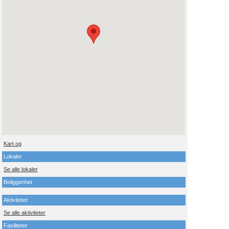
Kart og
Lokaler
Se alle lokaler
Beliggenhet
Aktiviteter
Se alle aktiviteter
Fasiliteter