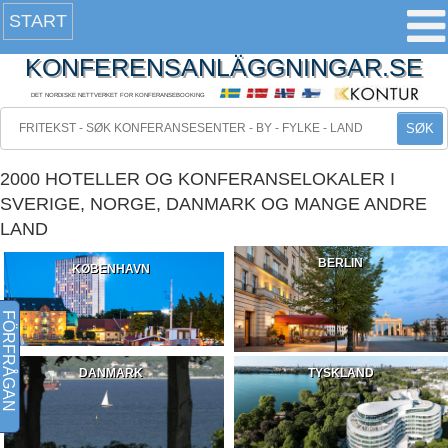
START
KONFERENSANLÄGGNINGAR.SE
DET NORDISKE NETTVERKET FOR KONFERANSEBOOKING
SØK
2000 HOTELLER OG KONFERANSELOKALER I
SVERIGE, NORGE, DANMARK OG MANGE ANDRE
LAND
BERLIN
KØBENHAVN
FÖRFRÅGAN
DANMARK
TYSKLAND