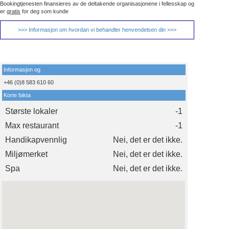
Bookingtjenesten finansieres av de deltakende organisasjonene i fellesskap og
er
gratis
for deg som kunde
>>> Informasjon om hvordan vi behandler henvendelsen din >>>
Informasjon og
+46 (0)8 583 610 60
Korte fakta
Største lokaler
-1
Max restaurant
-1
Handikapvennlig
Nei, det er det ikke.
Miljømerket
Nei, det er det ikke.
Spa
Nei, det er det ikke.