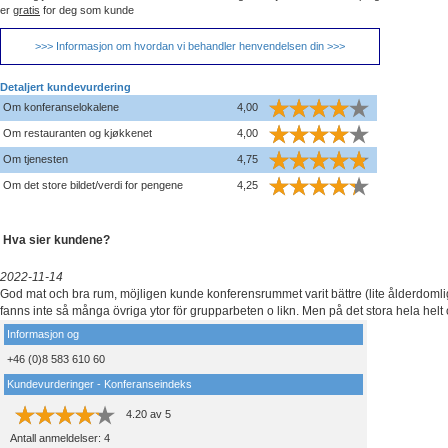
er
gratis
for deg som kunde
>>> Informasjon om hvordan vi behandler henvendelsen din >>>
Detaljert kundevurdering
Om konferanselokalene
4,00
Om restauranten og kjøkkenet
4,00
Om tjenesten
4,75
Om det store bildet/verdi for pengene
4,25
Hva sier kundene?
2022-11-14
God mat och bra rum, möjligen kunde konferensrummet varit bättre (lite ålderdomli
fanns inte så många övriga ytor för grupparbeten o likn. Men på det stora hela helt 
Informasjon og
+46 (0)8 583 610 60
Kundevurderinger - Konferanseindeks
4.20
av
5
Antall anmeldelser:
4