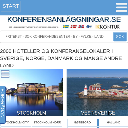
START
KONFERENSANLÄGGNINGAR.SE
DET NORDISKE NETTVERKET FOR KONFERANSEBOOKING
SØK
2000 HOTELLER OG KONFERANSELOKALER I
SVERIGE, NORGE, DANMARK OG MANGE ANDRE
LAND
FÖRFRÅGAN
STOCKHOLM
VEST-SVERIGE
STOCKHOLM CITY
STOCKHOLM NORR
GØTEBORG
HALLAND