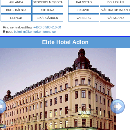
ARLANDA
STOCKHOLM SØDRA
HALMSTAD
BOHUSLÄN
BRO - BÅLSTA
SIGTUNA
SKØVDE
VÄSTRA GØTALAND
LIDINGØ
SKÄRGÅRDEN
VARBERG
VÄRMLAND
Ring sentralbestilling:
+46(0)8 583 610 60
E-post:
bokning@konturkonferens.se
Elite Hotel Adlon
ous
Next