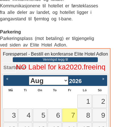
Kommunikasjonene til hotellet er førsteklasses
fra alle deler av landet, og hotellet ligger i
gangavstand til fjerntog og t-bane.
Parkering
Parkeringsplass (mot betaling) er tilgjengelig
ved siden av Elite Hotel Adlon.
Forespørsel - Bestill en konferanse Elite Hotel Adlon
Vennligst legg til
NO Label for ka2020.freeinq
Startdato
2026
Må
Ti
On
To
Fr
Lö
Sö
1
2
3
4
5
6
7
8
9