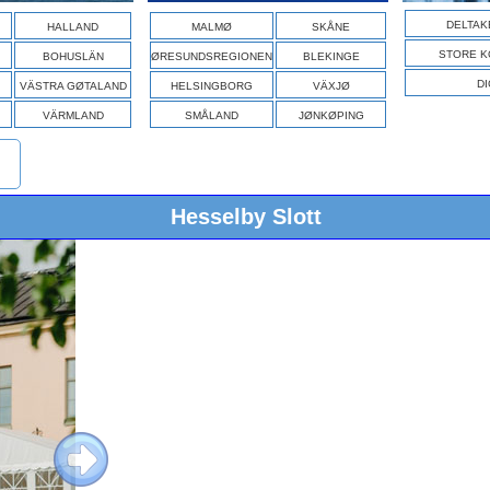
DELTAK
HALLAND
MALMØ
SKÅNE
STORE K
BOHUSLÄN
ØRESUNDSREGIONEN
BLEKINGE
DI
VÄSTRA GØTALAND
HELSINGBORG
VÄXJØ
VÄRMLAND
SMÅLAND
JØNKØPING
Hesselby Slott