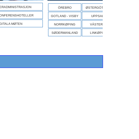
S
ERADMINISTRASJON
ÖREBRO
ØSTERGÖTLAND
ONFERENSHOTELLER
GOTLAND - VISBY
UPPSALA
GITALA MØTEN
NORRKØPING
VÄSTERÅS
SØDERMANLAND
LINKØPING