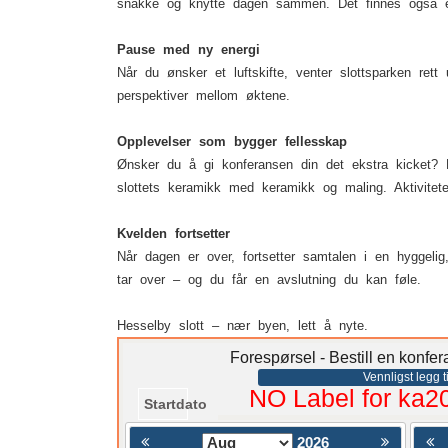
snakke og knytte dagen sammen. Det finnes også et 
Pause med ny energi
Når du ønsker et luftskifte, venter slottsparken ret
perspektiver mellom øktene.
Opplevelser som bygger fellesskap
Ønsker du å gi konferansen din det ekstra kicket? 
slottets keramikk med keramikk og maling. Aktivite
Kvelden fortsetter
Når dagen er over, fortsetter samtalen i en hyggeli
tar over – og du får en avslutning du kan føle.
Hesselby slott – nær byen, lett å nyte.
Forespørsel - Bestill en konfe
Vennligst legg ti
NO Label for ka2
Startdato
2026
< Föregående