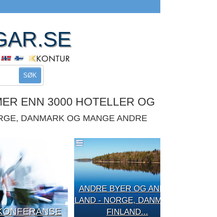
GAR.SE
SØK
MER ENN 3000 HOTELLER OG
ORGE, DANMARK OG MANGE ANDRE
ANDRE BYER OG ANDRE
LAND - NORGE, DANMARK,
KONFERANSE
FINLAND...