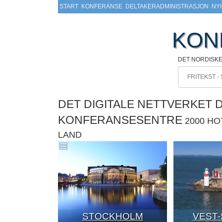
START
KONFERANSE
DELTAKERADMINISTRASJON
NY
KON
DET NORDISK
DET DIGITALE NETTVERKET 
KONFERANSESENTRE
2000 H
LAND
STOCKHOLM
VEST