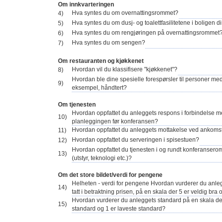
Om innkvarteringen
Hva syntes du om overnattingsrommet?
4)
Hva syntes du om dusj- og toalettfasilitetene i boligen d
5)
Hva syntes du om rengjøringen på overnattingsrommet
6)
Hva syntes du om sengen?
7)
Om restauranten og kjøkkenet
Hvordan vil du klassifisere "kjøkkenet"?
8)
Hvordan ble dine spesielle forespørsler til personer med 
9)
eksempel, håndtert?
Om tjenesten
Hvordan oppfattet du anleggets respons i forbindelse 
10)
planleggingen før konferansen?
Hvordan oppfattet du anleggets mottakelse ved ankoms
11)
Hvordan oppfattet du serveringen i spisestuen?
12)
Hvordan oppfattet du tjenesten i og rundt konferanser
13)
(utstyr, teknologi etc.)?
Om det store bildet/verdi for pengene
Helheten - verdi for pengene Hvordan vurderer du anle
14)
tatt i betraktning prisen, på en skala der 5 er veldig bra 
Hvordan vurderer du anleggets standard på en skala de
15)
standard og 1 er laveste standard?