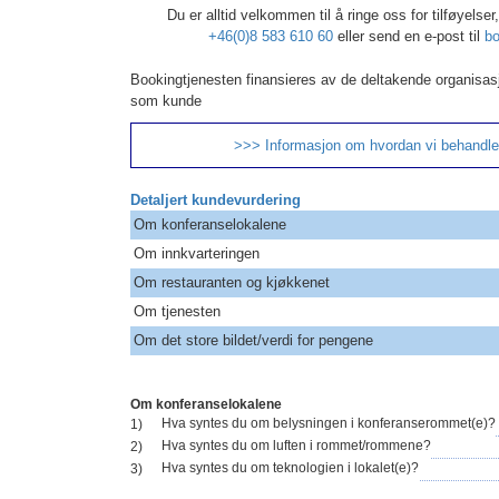
Du er alltid velkommen til å ringe oss for tilføyelse
+46(0)8 583 610 60
eller send en e-post til
bo
Bookingtjenesten finansieres av de deltakende organisas
som kunde
>>> Informasjon om hvordan vi behandle
Detaljert kundevurdering
Om konferanselokalene
Om innkvarteringen
Om restauranten og kjøkkenet
Om tjenesten
Om det store bildet/verdi for pengene
Om konferanselokalene
Hva syntes du om belysningen i konferanserommet(e)?
1)
Hva syntes du om luften i rommet/rommene?
2)
Hva syntes du om teknologien i lokalet(e)?
3)