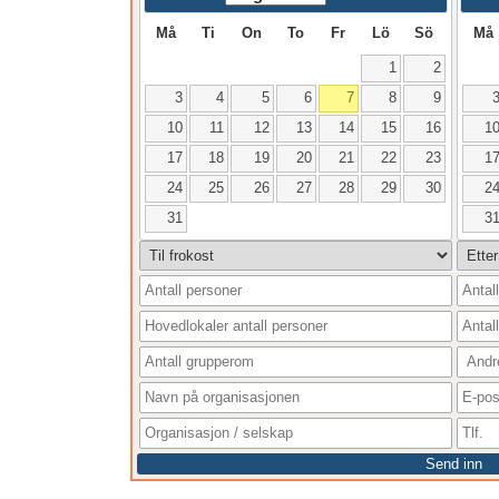
Må
Ti
On
To
Fr
Lö
Sö
Må
1
2
3
4
5
6
7
8
9
10
11
12
13
14
15
16
1
17
18
19
20
21
22
23
1
24
25
26
27
28
29
30
2
31
3
Send inn