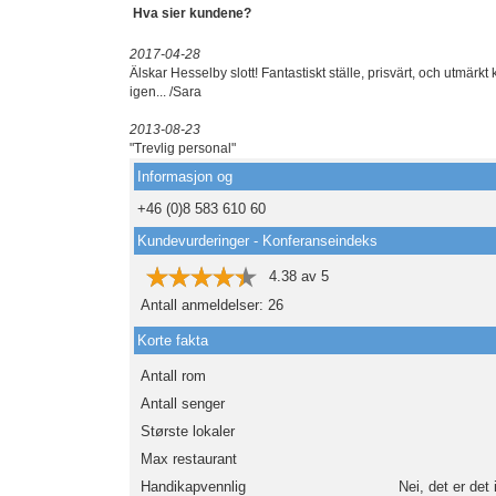
Hva sier kundene?
2017-04-28
Älskar Hesselby slott! Fantastiskt ställe, prisvärt, och utmärk
igen... /Sara
2013-08-23
"Trevlig personal"
Informasjon og
+46 (0)8 583 610 60
Kundevurderinger - Konferanseindeks
4.38
av
5
Antall anmeldelser:
26
Korte fakta
Antall rom
Antall senger
Største lokaler
Max restaurant
Handikapvennlig
Nei, det er det 