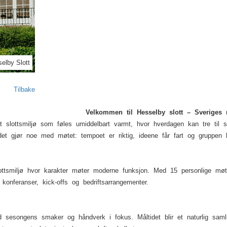
Next
elby Slott
Tilbake
Velkommen til Hesselby slott – Sveriges 
t slottsmiljø som føles umiddelbart varmt, hvor hverdagen kan tre til s
et gjør noe med møtet: tempoet er riktig, ideene får fart og gruppe
slottsmiljø hvor karakter møter moderne funksjon. Med 15 personlige m
 konferanser, kick-offs og bedriftsarrangementer.
sesongens smaker og håndverk i fokus. Måltidet blir et naturlig samli