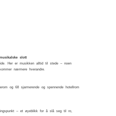
musikalske slott
ide. Her er musikken alltid til stede – noen
n kommer nærmere hverandre.
øterom og 68 sjarmerende og spennende hotellrom
ngspunkt – et øyeblikk for å slå seg til ro,