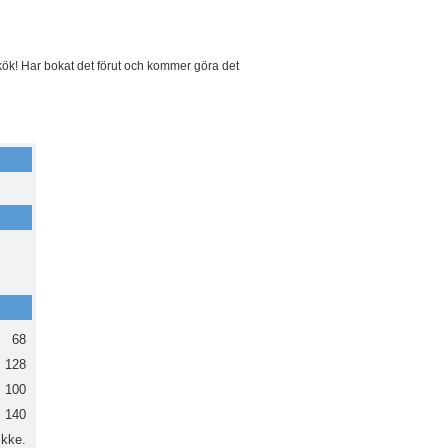
t kök! Har bokat det förut och kommer göra det
68
128
100
140
ikke.