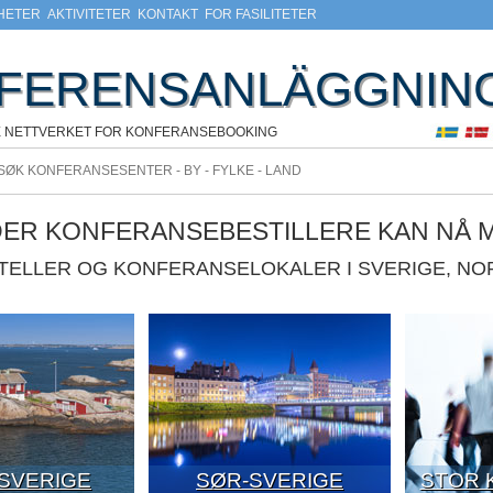
HETER
AKTIVITETER
KONTAKT
FOR FASILITETER
FERENSANLÄGGNIN
E NETTVERKET FOR KONFERANSEBOOKING
DER KONFERANSEBESTILLERE KAN NÅ 
OTELLER OG KONFERANSELOKALER I SVERIGE, N
-SVERIGE
SØR-SVERIGE
STOR 