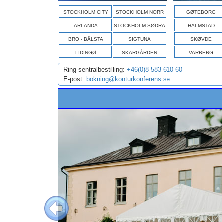
STOCKHOLM CITY
STOCKHOLM NORR
GØTEBORG
ARLANDA
STOCKHOLM SØDRA
HALMSTAD
BRO - BÅLSTA
SIGTUNA
SKØVDE
LIDINGØ
SKÄRGÅRDEN
VARBERG
Ring sentralbestilling:
+46(0)8 583 610 60
E-post:
bokning@konturkonferens.se