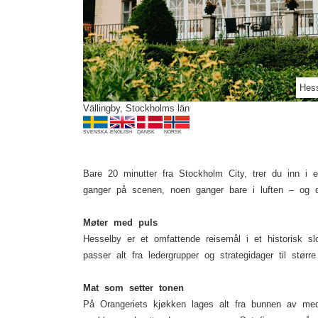
Previous
ie Serneholt - Rum
Hess
Vällingby, Stockholms län
SVENSKA
ENGLISH
DANSK
NORSK
Bare 20 minutter fra Stockholm City, trer du inn i e
ganger på scenen, noen ganger bare i luften – og d
Møter med puls
Hesselby er et omfattende reisemål i et historisk 
passer alt fra ledergrupper og strategidager til større
Mat som setter tonen
På Orangeriets kjøkken lages alt fra bunnen av med 