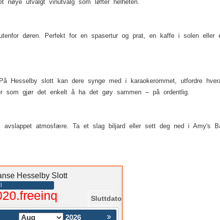
nøye utvalgt vinutvalg som løfter helheten.
t utenfor døren. Perfekt for en spasertur og prat, en kaffe i solen elle
På Hesselby slott kan dere synge med i karaokerommet, utfordre hvera
ter som gjør det enkelt å ha det gøy sammen – på ordentlig.
g, avslappet atmosfære. Ta et slag biljard eller sett deg ned i Amy's 
ranse Hesselby Slott
l
020.freeinq
Sluttdato
2026
Nästa >