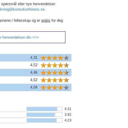
r, spørsmål eller nye henvendelser:
kning@konturkonferens.se
.
jonene i fellesskap og er
gratis
for deg
r henvendelsen din >>>
4,31
4,52
4,46
4,62
4,04
4.31
3.92
4.23