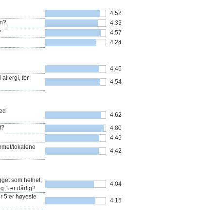
4.52
in?
4.33
?
4.57
4.24
4.46
allergi, for
4.54
med
4.62
t?
4.80
4.46
ommet/lokalene
4.42
gget som helhet,
4.04
og 1 er dårlig?
r 5 er høyeste
4.15