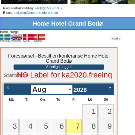
Ring sentralbestilling:
+46(0)8 583 610 60
E-post:
bokning@konturkonferens.se
Home Hotel Grand Bodø
Bodø, Norge
Tilbake
SVENSKA
ENGLISH
DANSK
NORSK
Forespørsel - Bestill en konferanse Home Hotel
Grand Bodø
Vennligst legg til
NO Label for ka2020.freeinq
Startdato
2026
Må
Ti
On
To
Fr
Lö
Sö
1
2
3
4
5
6
7
8
9