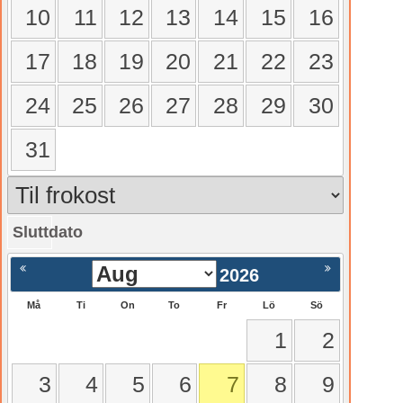
10
11
12
13
14
15
16
17
18
19
20
21
22
23
24
25
26
27
28
29
30
31
Sluttdato
gående
Nästa >
2026
Må
Ti
On
To
Fr
Lö
Sö
1
2
3
4
5
6
7
8
9