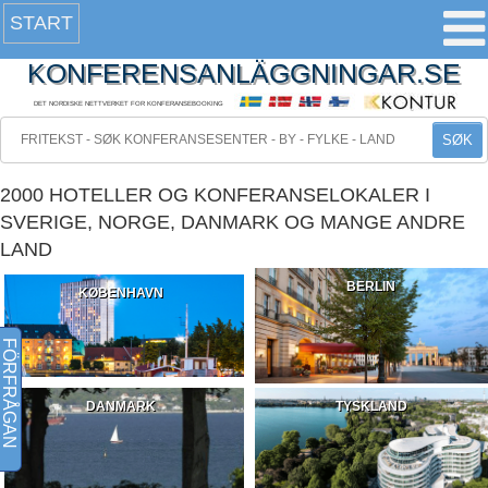
START
KONFERENSANLÄGGNINGAR.SE
DET NORDISKE NETTVERKET FOR KONFERANSEBOOKING
SØK
2000 HOTELLER OG KONFERANSELOKALER I
SVERIGE, NORGE, DANMARK OG MANGE ANDRE
LAND
BERLIN
KØBENHAVN
FÖRFRÅGAN
DANMARK
TYSKLAND