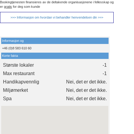
Bookingtjenesten finansieres av de deltakende organisasjonene i fellesskap og
er
gratis
for deg som kunde
>>> Informasjon om hvordan vi behandler henvendelsen din >>>
Informasjon og
+46 (0)8 583 610 60
Korte fakta
Største lokaler
-1
Max restaurant
-1
Handikapvennlig
Nei, det er det ikke.
Miljømerket
Nei, det er det ikke.
Spa
Nei, det er det ikke.