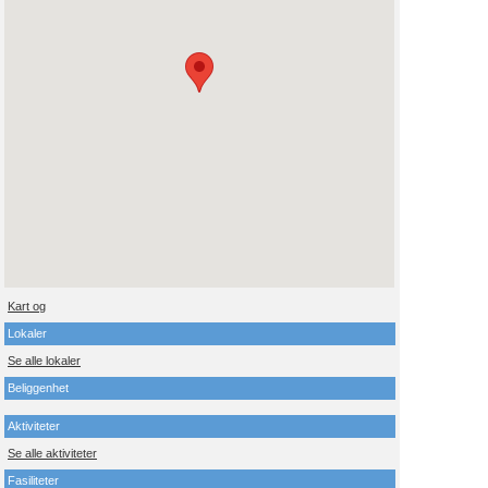
Kart og
Lokaler
Se alle lokaler
Beliggenhet
Aktiviteter
Se alle aktiviteter
Fasiliteter