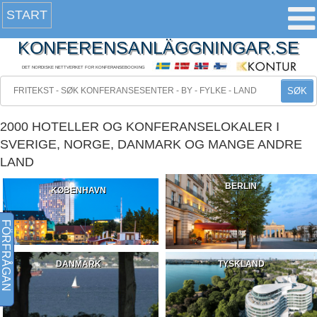
START
KONFERENSANLÄGGNINGAR.SE
DET NORDISKE NETTVERKET FOR KONFERANSEBOOKING
SØK
2000 HOTELLER OG KONFERANSELOKALER I
SVERIGE, NORGE, DANMARK OG MANGE ANDRE
LAND
BERLIN
KØBENHAVN
FÖRFRÅGAN
DANMARK
TYSKLAND