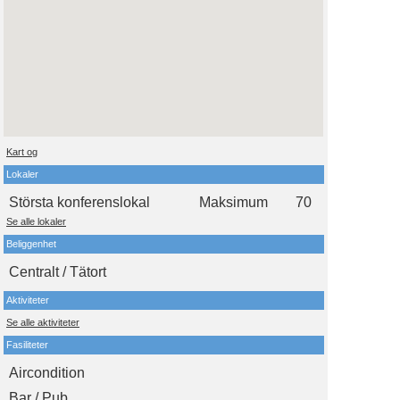
Kart og
Lokaler
Största konferenslokal
Maksimum
70
Se alle lokaler
Beliggenhet
Centralt / Tätort
Aktiviteter
Se alle aktiviteter
Fasiliteter
Aircondition
Bar / Pub