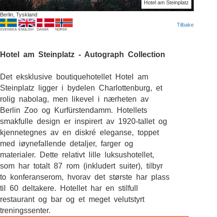
Hotel am Steinplatz
Berlin, Tyskland
Tilbake
SVENSKA
ENGLISH
DANSK
NORSK
Hotel am Steinplatz - Autograph Collection
Det eksklusive boutiquehotellet Hotel am
Steinplatz ligger i bydelen Charlottenburg, et
rolig nabolag, men likevel i nærheten av
Berlin Zoo og Kurfürstendamm. Hotellets
smakfulle design er inspirert av 1920-tallet og
kjennetegnes av en diskré eleganse, toppet
med iøynefallende detaljer, farger og
materialer. Dette relativt lille luksushotellet,
som har totalt 87 rom (inkludert suiter), tilbyr
to konferanserom, hvorav det største har plass
til 60 deltakere. Hotellet har en stilfull
restaurant og bar og et meget velutstyrt
treningssenter.