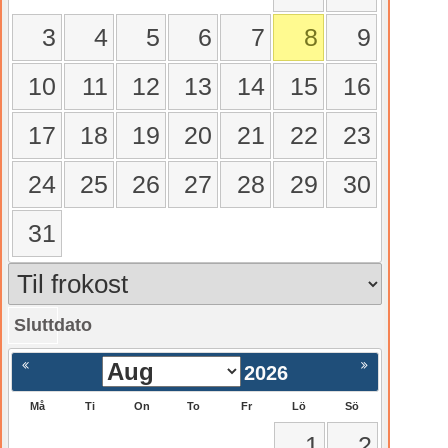
3
4
5
6
7
8
9
10
11
12
13
14
15
16
17
18
19
20
21
22
23
24
25
26
27
28
29
30
31
Sluttdato
gående
Nästa >
2026
Må
Ti
On
To
Fr
Lö
Sö
1
2