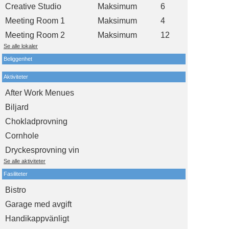
Creative Studio
Maksimum
6
Meeting Room 1
Maksimum
4
Meeting Room 2
Maksimum
12
Se alle lokaler
Beliggenhet
Aktiviteter
After Work Menues
Biljard
Chokladprovning
Cornhole
Dryckesprovning vin
Se alle aktiviteter
Fasiliteter
Bistro
Garage med avgift
Handikappvänligt