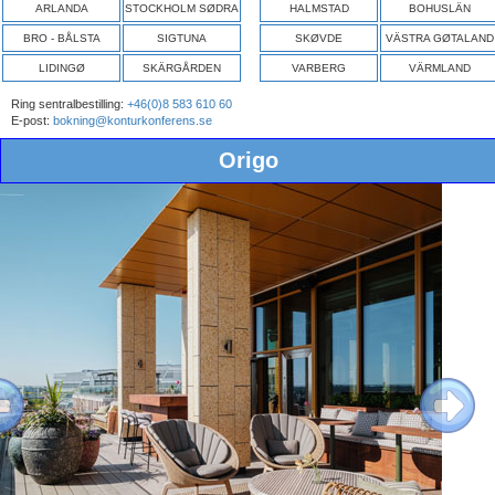
ARLANDA
STOCKHOLM SØDRA
HALMSTAD
BOHUSLÄN
BRO - BÅLSTA
SIGTUNA
SKØVDE
VÄSTRA GØTALAND
LIDINGØ
SKÄRGÅRDEN
VARBERG
VÄRMLAND
Ring sentralbestilling:
+46(0)8 583 610 60
E-post:
bokning@konturkonferens.se
Origo
ous
Next