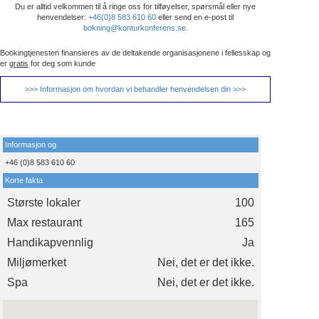
Du er alltid velkommen til å ringe oss for tilføyelser, spørsmål eller nye
henvendelser:
+46(0)8 583 610 60
eller send en e-post til
bokning@konturkonferens.se
.
Bookingtjenesten finansieres av de deltakende organisasjonene i fellesskap og
er
gratis
for deg som kunde
>>> Informasjon om hvordan vi behandler henvendelsen din >>>
Informasjon og
+46 (0)8 583 610 60
Korte fakta
Største lokaler
100
Max restaurant
165
Handikapvennlig
Ja
Miljømerket
Nei, det er det ikke.
Spa
Nei, det er det ikke.