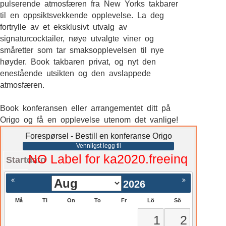
pulserende atmosfæren fra New Yorks takbarer
til en oppsiktsvekkende opplevelse. La deg
fortrylle av et eksklusivt utvalg av
signaturcocktailer, nøye utvalgte viner og
småretter som tar smaksopplevelsen til nye
høyder. Book takbaren privat, og nyt den
enestående utsikten og den avslappede
atmosfæren.
Book konferansen eller arrangementet ditt på
Origo og få en opplevelse utenom det vanlige!
Forespørsel - Bestill en konferanse Origo
Vennligst legg til
NO Label for ka2020.freeinq
Startdato
2026
Må
Ti
On
To
Fr
Lö
Sö
1
2