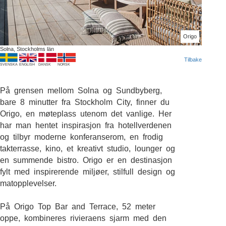
Origo
Solna, Stockholms län
Tilbake
SVENSKA
ENGLISH
DANSK
NORSK
På grensen mellom Solna og Sundbyberg,
bare 8 minutter fra Stockholm City, finner du
Origo, en møteplass utenom det vanlige. Her
har man hentet inspirasjon fra hotellverdenen
og tilbyr moderne konferanserom, en frodig
takterrasse, kino, et kreativt studio, lounger og
en summende bistro. Origo er en destinasjon
fylt med inspirerende miljøer, stilfull design og
matopplevelser.
På Origo Top Bar and Terrace, 52 meter
oppe, kombineres rivieraens sjarm med den