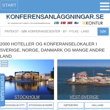
START
KONFERENSANLÄGGNINGAR.SE
DET NORDISKE NETTVERKET FOR KONFERANSEBOOKING
SØK
2000 HOTELLER OG KONFERANSELOKALER I
SVERIGE, NORGE, DANMARK OG MANGE ANDRE
LAND
FÖRFRÅGAN
STOCKHOLM
VEST-SVERIGE
STOCKHOLM CITY
STOCKHOLM NORR
GØTEBORG
HALLAND