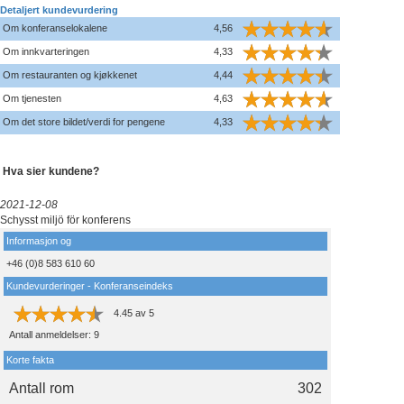
Detaljert kundevurdering
Om konferanselokalene
4,56
Om innkvarteringen
4,33
Om restauranten og kjøkkenet
4,44
Om tjenesten
4,63
Om det store bildet/verdi for pengene
4,33
Hva sier kundene?
2021-12-08
Schysst miljö för konferens
Informasjon og
+46 (0)8 583 610 60
Kundevurderinger - Konferanseindeks
4.45
av
5
Antall anmeldelser:
9
Korte fakta
Antall rom
302