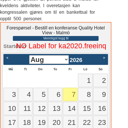
kveldens aktiviteter. I overetasjen kan
kongressalen gjøres om til en bankettsal for
opptil 500 personer.
Forespørsel - Bestill en konferanse Quality Hotel
View - Malmö
Vennligst legg til
NO Label for ka2020.freeinq
Startdato
2026
Må
Ti
On
To
Fr
Lö
Sö
1
2
3
4
5
6
7
8
9
10
11
12
13
14
15
16
17
18
19
20
21
22
23