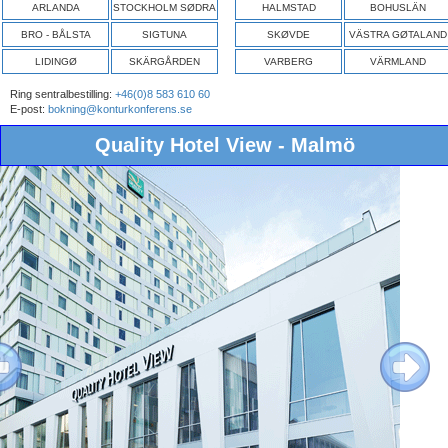
ARLANDA
STOCKHOLM SØDRA
HALMSTAD
BOHUSLÄN
BRO - BÅLSTA
SIGTUNA
SKØVDE
VÄSTRA GØTALAND
LIDINGØ
SKÄRGÅRDEN
VARBERG
VÄRMLAND
Ring sentralbestilling:
+46(0)8 583 610 60
E-post:
bokning@konturkonferens.se
Quality Hotel View - Malmö
ous
Next