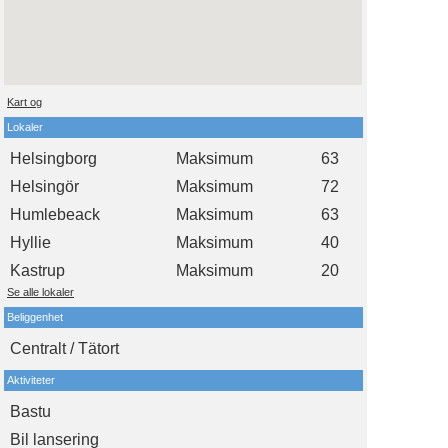
Kart og
Lokaler
Helsingborg
Maksimum
63
Helsingör
Maksimum
72
Humlebeack
Maksimum
63
Hyllie
Maksimum
40
Kastrup
Maksimum
20
Se alle lokaler
Beliggenhet
Centralt / Tätort
Aktiviteter
Bastu
Bil lansering