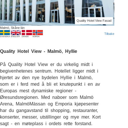
Quality Hotel View Fasad
Malmö, Skåne län
Tilbake
SVENSKA
ENGLISH
DANSK
NORSK
Quality Hotel View - Malmö, Hyllie
På Quality Hotel View er du virkelig midt i
begivenhetenes sentrum. Hotellet ligger midt i
hjertet av den nye bydelen Hyllie i Malmö,
som er i ferd med å bli et knutepunkt i en av
Europas mest dynamiske regioner -
Øresundsregionen. Med naboer som Malmö
Arena, MalmöMässan og Emporia kjøpesenter
har du gangavstand til shopping, restauranter,
konserter, messer, utstillinger og mye mer. Kort
sagt - en møteplass i ordets rette forstand.