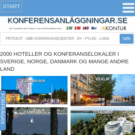
START
KONFERENSANLÄGGNINGAR.SE
DET NORDISKE NETTVERKET FOR KONFERANSEBOOKING
SØK
2000 HOTELLER OG KONFERANSELOKALER I
SVERIGE, NORGE, DANMARK OG MANGE ANDRE
LAND
BERLIN
KØBENHAVN
FÖRFRÅGAN
DANMARK
TYSKLAND