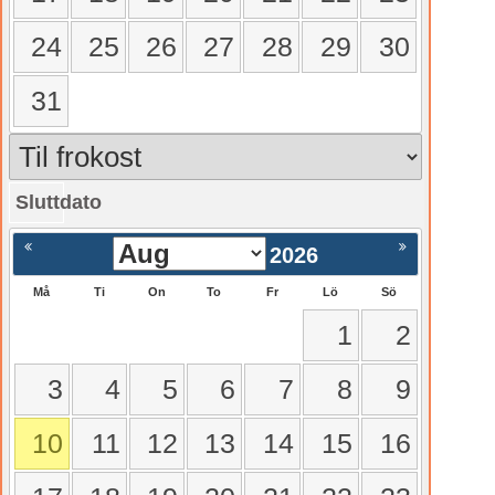
24
25
26
27
28
29
30
31
Sluttdato
gående
Nästa >
2026
Må
Ti
On
To
Fr
Lö
Sö
1
2
3
4
5
6
7
8
9
10
11
12
13
14
15
16