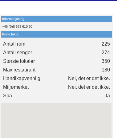
Informasjon og
+46 (0)8 583 610 60
Korte fakta
Antall rom
225
Antall senger
274
Største lokaler
350
Max restaurant
180
Handikapvennlig
Nei, det er det ikke.
Miljømerket
Nei, det er det ikke.
Spa
Ja