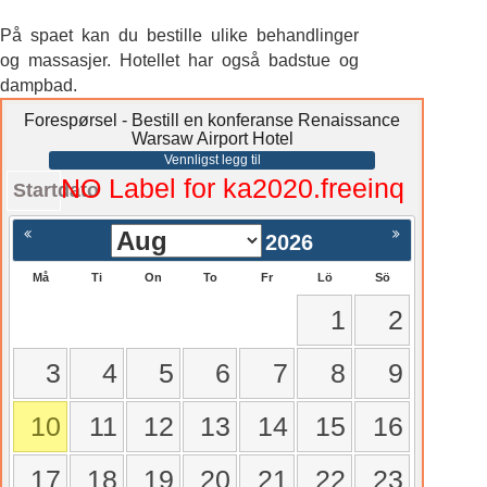
På spaet kan du bestille ulike behandlinger
og massasjer. Hotellet har også badstue og
dampbad.
Forespørsel - Bestill en konferanse Renaissance
Warsaw Airport Hotel
Vennligst legg til
NO Label for ka2020.freeinq
Startdato
2026
Må
Ti
On
To
Fr
Lö
Sö
1
2
3
4
5
6
7
8
9
10
11
12
13
14
15
16
17
18
19
20
21
22
23