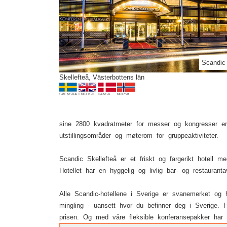
Previous
Scandic 
Skellefteå, Västerbottens län
SVENSKA
ENGLISH
DANSK
NORSK
sine 2800 kvadratmeter for messer og kongresser er 
utstillingsområder og møterom for gruppeaktiviteter.
Scandic Skellefteå er et friskt og fargerikt hotell 
Hotellet har en hyggelig og livlig bar- og restaura
Alle Scandic-hotellene i Sverige er svanemerket og h
mingling - uansett hvor du befinner deg i Sverige. H
prisen. Og med våre fleksible konferansepakker har