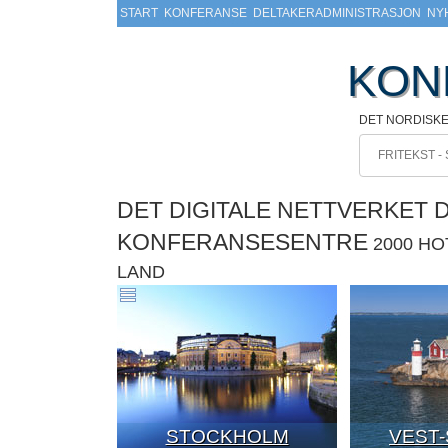
START
KONFERANSE
DELTAKERADMINISTRASJON
NY
KON
DET NORDISK
DET DIGITALE NETTVERKET 
KONFERANSESENTRE
2000 H
LAND
STOCKHOLM
VEST