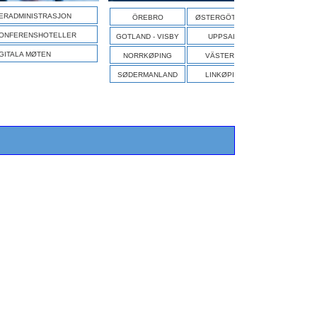
S
ERADMINISTRASJON
ÖREBRO
ØSTERGÖTLAND
ONFERENSHOTELLER
GOTLAND - VISBY
UPPSALA
GITALA MØTEN
NORRKØPING
VÄSTERÅS
SØDERMANLAND
LINKØPING