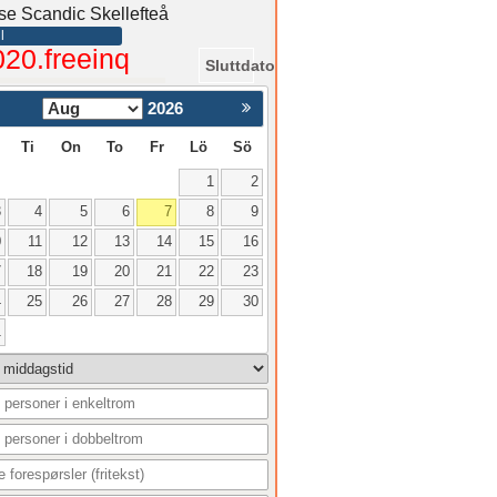
nse Scandic Skellefteå
l
020.freeinq
Sluttdato
2026
Nästa >
Ti
On
To
Fr
Lö
Sö
1
2
3
4
5
6
7
8
9
0
11
12
13
14
15
16
7
18
19
20
21
22
23
4
25
26
27
28
29
30
1