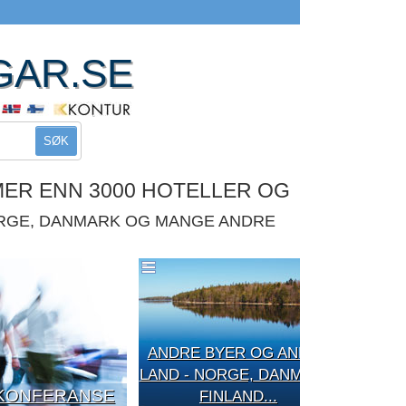
GAR.SE
SØK
MER ENN 3000 HOTELLER OG
ORGE, DANMARK OG MANGE ANDRE
ANDRE BYER OG ANDRE
LAND - NORGE, DANMARK,
KONFERANSE
FINLAND...