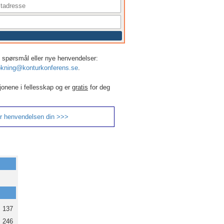
r, spørsmål eller nye henvendelser:
kning@konturkonferens.se
.
jonene i fellesskap og er
gratis
for deg
r henvendelsen din >>>
137
246