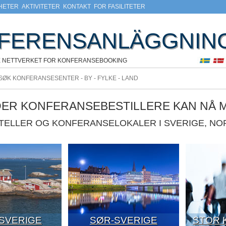
HETER
AKTIVITETER
KONTAKT
FOR FASILITETER
FERENSANLÄGGNIN
E NETTVERKET FOR KONFERANSEBOOKING
DER KONFERANSEBESTILLERE KAN NÅ 
OTELLER OG KONFERANSELOKALER I SVERIGE, N
-SVERIGE
SØR-SVERIGE
STOR 