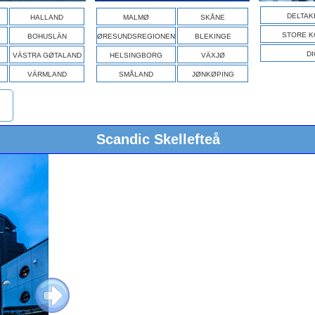
DELTAK
HALLAND
MALMØ
SKÅNE
STORE K
BOHUSLÄN
ØRESUNDSREGIONEN
BLEKINGE
DI
VÄSTRA GØTALAND
HELSINGBORG
VÄXJØ
VÄRMLAND
SMÅLAND
JØNKØPING
Scandic Skellefteå