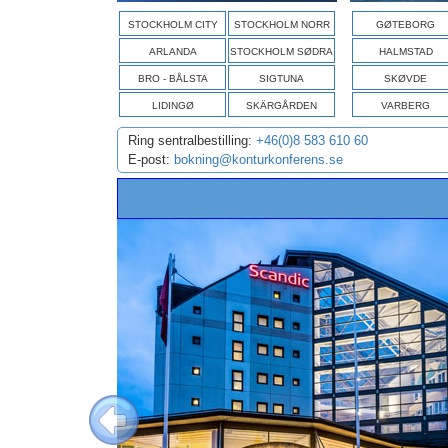
STOCKHOLM CITY
STOCKHOLM NORR
GØTEBORG
ARLANDA
STOCKHOLM SØDRA
HALMSTAD
BRO - BÅLSTA
SIGTUNA
SKØVDE
LIDINGØ
SKÄRGÅRDEN
VARBERG
Ring sentralbestilling:
+46(0)8 583 610 60
E-post:
bokning@konturkonferens.se