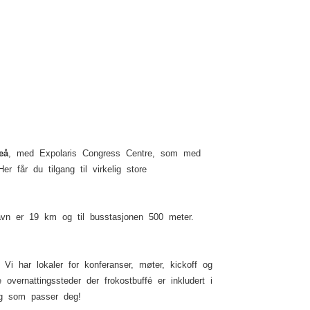
Solen
eå
, med Expolaris Congress Centre, som med
 får du tilgang til virkelig store
thavn er 19 km og til busstasjonen 500 meter.
Vi har lokaler for konferanser, møter, kickoff og
vernattingssteder der frokostbuffé er inkludert i
ng som passer deg!