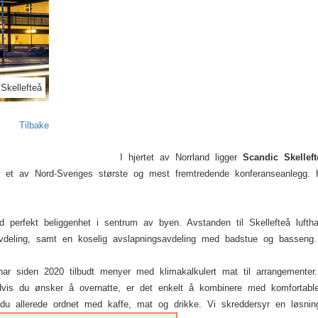
Next
Skellefteå
Tilbake
I hjertet av Norrland ligger
Scandic Skelleft
et av Nord-Sveriges største og mest fremtredende konferanseanlegg. Her
med perfekt beliggenhet i sentrum av byen. Avstanden til Skellefteå luf
ntavdeling, samt en koselig avslapningsavdeling med badstue og basseng.
ar siden 2020 tilbudt menyer med klimakalkulert mat til arrangementer. 
vis du ønsker å overnatte, er det enkelt å kombinere med komfortable o
 du allerede ordnet med kaffe, mat og drikke. Vi skreddersyr en løsni