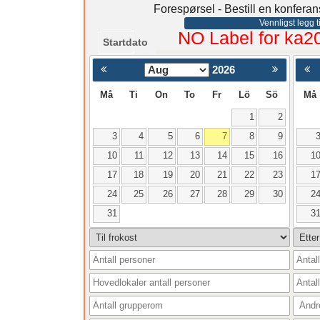
Forespørsel - Bestill en konfera
Vennligst legg ti
NO Label for ka2
Startdato
2026
< Föregående
Må
Ti
On
To
Fr
Lö
Sö
Må
1
2
3
4
5
6
7
8
9
10
11
12
13
14
15
16
1
17
18
19
20
21
22
23
1
24
25
26
27
28
29
30
2
31
3