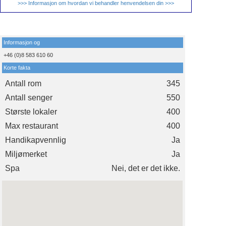
>>> Informasjon om hvordan vi behandler henvendelsen din >>>
Informasjon og
+46 (0)8 583 610 60
Korte fakta
Antall rom
345
Antall senger
550
Største lokaler
400
Max restaurant
400
Handikapvennlig
Ja
Miljømerket
Ja
Spa
Nei, det er det ikke.