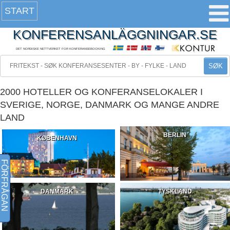
START
KONFERENSANLÄGGNINGAR.SE
DET NORDISKE NETTVERKET FOR KONFERANSEBOOKING
SØK
2000 HOTELLER OG KONFERANSELOKALER I
SVERIGE, NORGE, DANMARK OG MANGE ANDRE
LAND
BERLIN
KØBENHAVN
FÖRFRÅGAN
DANMARK
TYSKLAND