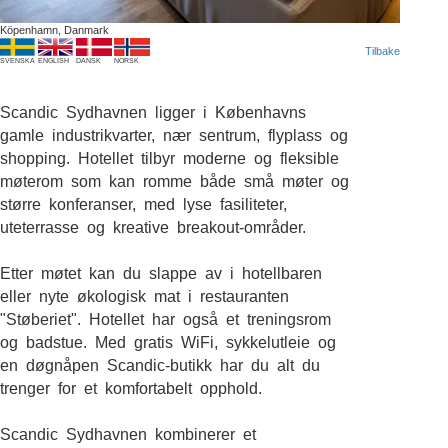
Köpenhamn, Danmark
Tilbake
SVENSKA
ENGLISH
DANSK
NORSK
Scandic Sydhavnen ligger i Københavns
gamle industrikvarter, nær sentrum, flyplass og
shopping. Hotellet tilbyr moderne og fleksible
møterom som kan romme både små møter og
større konferanser, med lyse fasiliteter,
uteterrasse og kreative breakout-områder.
Etter møtet kan du slappe av i hotellbaren
eller nyte økologisk mat i restauranten
"Støberiet". Hotellet har også et treningsrom
og badstue. Med gratis WiFi, sykkelutleie og
en døgnåpen Scandic-butikk har du alt du
trenger for et komfortabelt opphold.
Scandic Sydhavnen kombinerer et