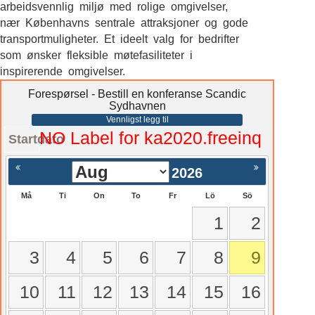
arbeidsvennlig miljø med rolige omgivelser,
nær Københavns sentrale attraksjoner og gode
transportmuligheter. Et ideelt valg for bedrifter
som ønsker fleksible møtefasiliteter i
inspirerende omgivelser.
Forespørsel - Bestill en konferanse Scandic
Sydhavnen
Vennligst legg til
NO Label for ka2020.freeinq
Startdato
2026
Må
Ti
On
To
Fr
Lö
Sö
1
2
3
4
5
6
7
8
9
10
11
12
13
14
15
16