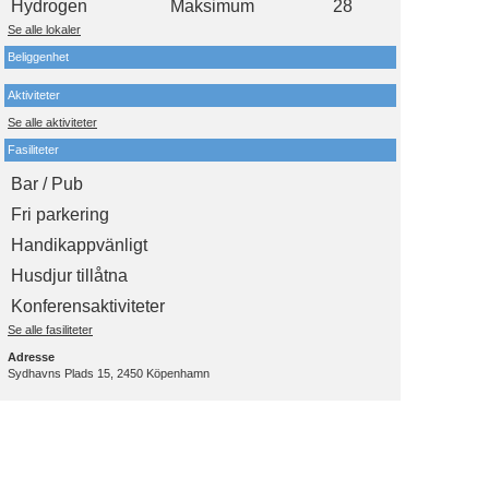
Hydrogen
Maksimum
28
Se alle lokaler
Beliggenhet
Aktiviteter
Se alle aktiviteter
Fasiliteter
Bar / Pub
Fri parkering
Handikappvänligt
Husdjur tillåtna
Konferensaktiviteter
Se alle fasiliteter
Adresse
Sydhavns Plads 15, 2450 Köpenhamn