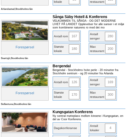
lokale
restaurant
Arlandastad,Stockholms län
Sånga Säby Hotell & Konferens
VELKOMMEN TIL SÅNGA - OG DET MODERNE
LIVET PÅ LANDET Opplevelser for alle sanser i et miljø
som kombinerer naturens ro med det mo
Antall
167
280
Antall rom
senger
Største
Max
Forespørsel
180
200
lokale
restaurant
Svartsjö,Stockholms län
Bergendal
Bergendal - Stockholms hvite perle - 20 minutter fra
Stockholm sentrum - og 20 minutter fra Arlanda
Antall
126
169
Antall rom
senger
Største
Max
Forespørsel
170
300
lokale
restaurant
Sollentuna,Stockholms län
Kungsgatan Konferens
Ny sentral møteplass mellom kinoene i Kungsgatan, en
del av Coor Konferens.
Antall
4
Dagskonferanse
lokaler