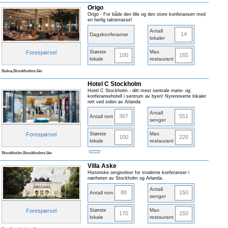
Origo
Origo - For både den lille og den store konferansen med
en herlig takterrasse!
Antall
14
Dagskonferanse
lokaler
Største
Max
Forespørsel
100
165
lokale
restaurant
Solna,Stockholms län
Hotel C Stockholm
Hotel C Stockholm - ditt mest sentrale møte- og
konferansehotell i sentrum av byen! Nyrenoverte lokaler
rett ved siden av Arlanda
Antall
367
551
Antall rom
senger
Største
Max
Forespørsel
100
220
lokale
restaurant
Stockholm,Stockholms län
Villa Aske
Historiske omgivelser for moderne konferanser i
nærheten av Stockholm og Arlanda.
Antall
88
150
Antall rom
senger
Største
Max
Forespørsel
170
150
lokale
restaurant