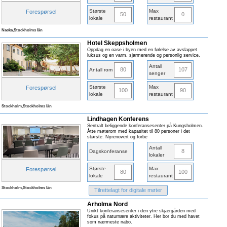
Største
Max
Forespørsel
50
0
lokale
restaurant
Nacka,Stockholms län
Hotel Skeppsholmen
Oppdag en oase i byen med en følelse av avslappet
luksus og en varm, sjarmerende og personlig service.
Antall
80
107
Antall rom
senger
Største
Max
Forespørsel
100
90
lokale
restaurant
Stockholm,Stockholms län
Lindhagen Konferens
Sentralt beliggende konferansesenter på Kungsholmen.
Åtte møterom med kapasitet til 80 personer i det
største. Nyrenovert og forbe
Antall
8
Dagskonferanse
lokaler
Største
Max
Forespørsel
80
100
lokale
restaurant
Stockholm,Stockholms län
Tilrettelagt for digitale møter
Arholma Nord
Unikt konferansesenter i den ytre skjærgården med
fokus på naturnære aktiviteter. Her bor du med havet
som nærmeste nabo.