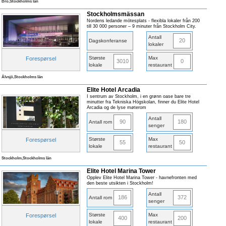
Bro,Stockholms län
Stockholmsmässan
Nordens ledande mötesplats - flexibla lokaler från 200
till 30 000 personer – 9 minuter från Stockholm City.
Antall
20
Dagskonferanse
lokaler
Største
Max
Forespørsel
3010
0
lokale
restaurant
Älvsjö,Stockholms län
Elite Hotel Arcadia
I sentrum av Stockholm, i en grønn oase bare tre
minutter fra Tekniska Högskolan, finner du Elite Hotel
Arcadia og de lyse møterom
Antall
90
180
Antall rom
senger
Største
Max
Forespørsel
55
50
lokale
restaurant
Stockholm,Stockholms län
Elite Hotel Marina Tower
Opplev Elite Hotel Marina Tower - havnefronten med
den beste utsikten i Stockholm!
Antall
186
372
Antall rom
senger
Største
Max
Forespørsel
400
200
lokale
restaurant