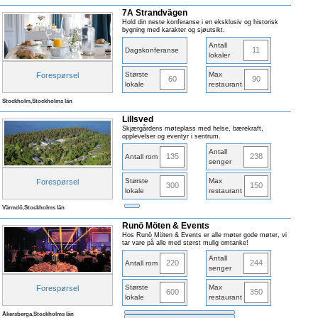
7A Strandvägen
Hold din neste konferanse i en eksklusiv og historisk
bygning med karakter og sjøutsikt.
Antall
11
Dagskonferanse
lokaler
Største
Max
Forespørsel
60
90
lokale
restaurant
Stockholm,Stockholms län
Lillsved
Skjærgårdens møteplass med helse, bærekraft,
opplevelser og eventyr i sentrum.
Antall
135
238
Antall rom
senger
Største
Max
Forespørsel
300
150
lokale
restaurant
Värmdö,Stockholms län
Runö Möten & Events
Hos Runö Möten & Events er alle møter gode møter, vi
tar vare på alle med størst mulig omtanke!
Antall
220
244
Antall rom
senger
Største
Max
Forespørsel
600
350
lokale
restaurant
Åkersberga,Stockholms län