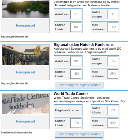
Velkommen til en arena for kunnskap og ny innsikt.
Utmerket beliggenhet ved Mälarens bredder.
Antall
116
116
Antall rom
senger
Største
Max
Forespørsel
80
160
lokale
restaurant
Sigtuna,Stockholms län
Sigtunahöjden Hotell & Konferens
Konferanse i Sveriges aller første by med opptil 150
deltakere! Velkommen til Sigtunahöjden!
Antall
98
156
Antall rom
senger
Største
Max
Forespørsel
150
250
lokale
restaurant
Sigtuna,Stockholms län
Tilrettelagt for digitale møter
World Trade Center
World Trade Centre Stockholm - den beste
kommunikasjonslokasjonen i hjertet av Stockholm City.
Antall
20
Dagskonferanse
lokaler
Største
Max
Forespørsel
170
400
lokale
restaurant
Stockholm,Stockholms län
Tilrettelagt for digitale møter