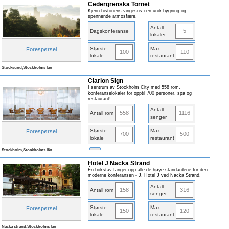
Cedergrenska Tornet
Kjenn historiens vingesus i en unik bygning og
spennende atmosfære.
Antall
5
Dagskonferanse
lokaler
Største
Max
Forespørsel
100
110
lokale
restaurant
Stocksund,Stockholms län
Clarion Sign
I sentrum av Stockholm City med 558 rom,
konferanselokaler for opptil 700 personer, spa og
restaurant!
Antall
558
1116
Antall rom
senger
Største
Max
Forespørsel
700
500
lokale
restaurant
Stockholm,Stockholms län
Hotel J Nacka Strand
Én bokstav fanger opp alle de høye standardene for den
moderne konferansen - J, Hotel J ved Nacka Strand.
Antall
158
316
Antall rom
senger
Største
Max
Forespørsel
150
120
lokale
restaurant
Nacka strand,Stockholms län