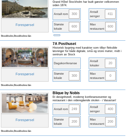
Grand Hôtel Stockholm har budt gæster velkommen
siden 1874.
Antall
300
411
Antall rom
senger
Største
Max
Forespørsel
600
600
lokale
restaurant
Stockholm,Stockholms län
7A Posthuset
Historisk bygning med karakter som tilbyr fleksible
løsninger for både digitale, små og store møter, midt i
sentrum av Stock
Antall
20
Dagskonferanse
lokaler
Største
Max
Forespørsel
300
0
lokale
restaurant
Stockholm,Stockholms län
Blique by Nobis
Et designhotell, moderne konferansesenter og
restaurant i den videregående skolen - i Vasastan!
Antall
249
400
Antall rom
senger
Største
Max
Forespørsel
200
200
lokale
restaurant
Stockholm,Stockholms län