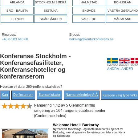
ARLANDA
STOCKHOLM SØDRA
HALMSTAD
BOHUSLÄN
BRO - BÅLSTA
SIGTUNA
SKØVDE
VÄSTRA GØTALAND
LIDINGØ
SKÄRGÅRDEN
VARBERG
VÄRMLAND
Ring oss:
E-post:
+46 8-583 610 60
bokning@konturkonferens.se
Konferanse Stockholm -
Konferansefasiliteter,
SVENSKA
ENGLISH
DANS
Konferansehoteller og
ANDRA LÄNDER
konferanserom
Hvordan vil du at 290-treffene skal vises?
Kart
De fleste rom
Største lokaler
Navnsrekkefølge A-Å
Rangering 4.42 av 5 Gjennomsnittlig
rangering av 164 rangerte etablissementer
(Conference Index)
Welcome Hotel i Barkarby
Nyrenovert forretnings- og konferansehotell i hjertet av
Barkarby, nær ekspansive forretningsområder som Kista
og Sollentuna