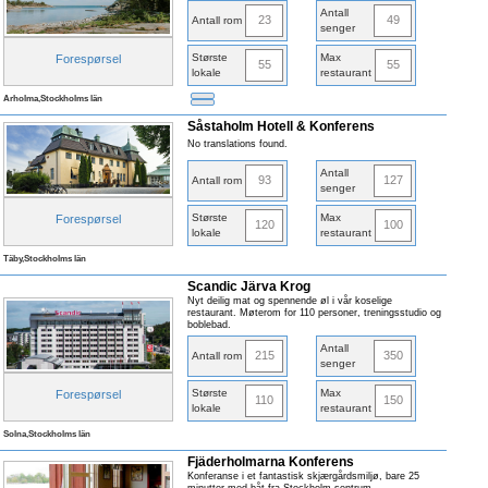
Antall
23
49
Antall rom
senger
Største
Max
Forespørsel
55
55
lokale
restaurant
Arholma,Stockholms län
Såstaholm Hotell & Konferens
No translations found.
Antall
93
127
Antall rom
senger
Største
Max
Forespørsel
120
100
lokale
restaurant
Täby,Stockholms län
Scandic Järva Krog
Nyt deilig mat og spennende øl i vår koselige
restaurant. Møterom for 110 personer, treningsstudio og
boblebad.
Antall
215
350
Antall rom
senger
Største
Max
Forespørsel
110
150
lokale
restaurant
Solna,Stockholms län
Fjäderholmarna Konferens
Konferanse i et fantastisk skjærgårdsmiljø, bare 25