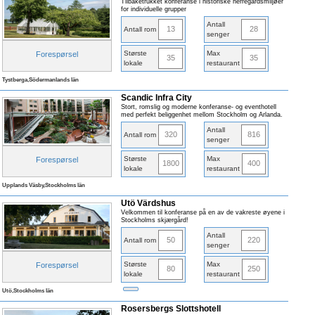
Tilbaketrukket konferanse i historiske herregårdsmiljøer
for individuelle grupper
Antall
13
28
Antall rom
senger
Største
Max
Forespørsel
35
35
lokale
restaurant
Tystberga,Södermanlands län
Scandic Infra City
Stort, romslig og moderne konferanse- og eventhotell
med perfekt beliggenhet mellom Stockholm og Arlanda.
Antall
320
816
Antall rom
senger
Største
Max
Forespørsel
1800
400
lokale
restaurant
Upplands Väsby,Stockholms län
Utö Värdshus
Velkommen til konferanse på en av de vakreste øyene i
Stockholms skjærgård!
Antall
50
220
Antall rom
senger
Største
Max
Forespørsel
80
250
lokale
restaurant
Utö,Stockholms län
Rosersbergs Slottshotell