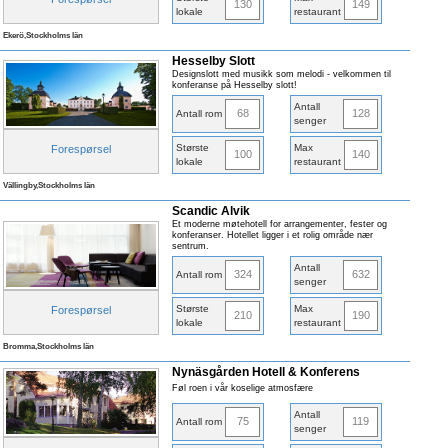
130
149
lokale
restaurant
Ekerö,Stockholms län
Hesselby Slott
Designslott med musikk som melodi - velkommen til
konferanse på Hesselby slott!
Antall
68
128
Antall rom
senger
Største
Max
Forespørsel
100
140
lokale
restaurant
Vällingby,Stockholms län
Scandic Alvik
Et moderne møtehotell for arrangementer, fester og
konferanser. Hotellet ligger i et rolig område nær
sentrum.
Antall
324
632
Antall rom
senger
Største
Max
Forespørsel
210
190
lokale
restaurant
Bromma,Stockholms län
Nynäsgården Hotell & Konferens
Føl roen i vår koselige atmosfære
Antall
75
119
Antall rom
senger