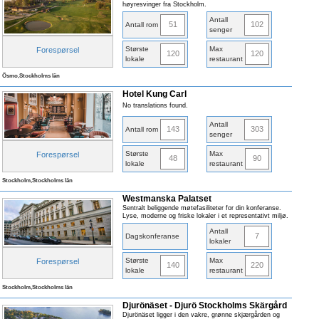
høyresvinger fra Stockholm.
Antall
51
102
Antall rom
senger
Største
Max
Forespørsel
120
120
lokale
restaurant
Ösmo,Stockholms län
Hotel Kung Carl
No translations found.
Antall
143
303
Antall rom
senger
Største
Max
Forespørsel
48
90
lokale
restaurant
Stockholm,Stockholms län
Westmanska Palatset
Sentralt beliggende møtefasiliteter for din konferanse.
Lyse, moderne og friske lokaler i et representativt miljø.
Antall
7
Dagskonferanse
lokaler
Største
Max
Forespørsel
140
220
lokale
restaurant
Stockholm,Stockholms län
Djurönäset - Djurö Stockholms Skärgård
Djurönäset ligger i den vakre, grønne skjærgården og