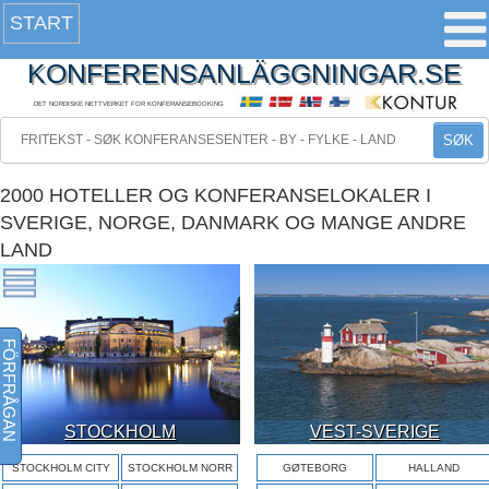
START
KONFERENSANLÄGGNINGAR.SE
DET NORDISKE NETTVERKET FOR KONFERANSEBOOKING
SØK
2000 HOTELLER OG KONFERANSELOKALER I
SVERIGE, NORGE, DANMARK OG MANGE ANDRE
LAND
FÖRFRÅGAN
STOCKHOLM
VEST-SVERIGE
STOCKHOLM CITY
STOCKHOLM NORR
GØTEBORG
HALLAND