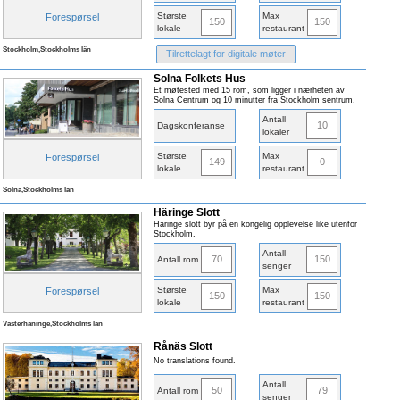
Største
Max
Forespørsel
150
150
lokale
restaurant
Stockholm,Stockholms län
Tilrettelagt for digitale møter
Solna Folkets Hus
Et møtested med 15 rom, som ligger i nærheten av
Solna Centrum og 10 minutter fra Stockholm sentrum.
Antall
10
Dagskonferanse
lokaler
Største
Max
Forespørsel
149
0
lokale
restaurant
Solna,Stockholms län
Häringe Slott
Häringe slott byr på en kongelig opplevelse like utenfor
Stockholm.
Antall
70
150
Antall rom
senger
Største
Max
Forespørsel
150
150
lokale
restaurant
Västerhaninge,Stockholms län
Rånäs Slott
No translations found.
Antall
50
79
Antall rom
senger