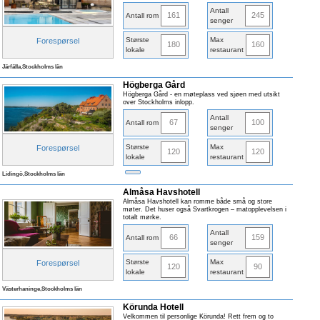
Antall
161
245
Antall rom
senger
Største
Max
Forespørsel
180
160
lokale
restaurant
Järfälla,Stockholms län
Högberga Gård
Högberga Gård - en møteplass ved sjøen med utsikt
over Stockholms inlopp.
Antall
67
100
Antall rom
senger
Største
Max
Forespørsel
120
120
lokale
restaurant
Lidingö,Stockholms län
Almåsa Havshotell
Almåsa Havshotell kan romme både små og store
møter. Det huser også Svartkrogen – matopplevelsen i
totalt mørke.
Antall
66
159
Antall rom
senger
Største
Max
Forespørsel
120
90
lokale
restaurant
Västerhaninge,Stockholms län
Körunda Hotell
Velkommen til personlige Körunda! Rett frem og to