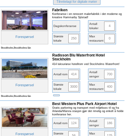
Tilrettelagt for digitale møter
Fabriken
Konferanse i en renovert malerfabrikk i det moderne og
kreative Hammarby Sjöstad!
Antall
4
Dagskonferanse
lokaler
Største
Max
Forespørsel
250
0
lokale
restaurant
Stockholm,Stockholms län
Radisson Blu Waterfront Hotel
Stockholm
414 luksuriøse hotellrom ved Stockholms Waterfront!
Antall
414
700
Antall rom
senger
Største
Max
Forespørsel
3000
400
lokale
restaurant
Stockholm,Stockholms län
Best Western Plus Park Airport Hotel
Gratis parkering og transport med miljøbuss til og fra
Arlanda/Märsta stasjon gjør det rimelig og enkelt å holde
konferanse her.
Antall
124
186
Antall rom
senger
Største
Max
Forespørsel
56
125