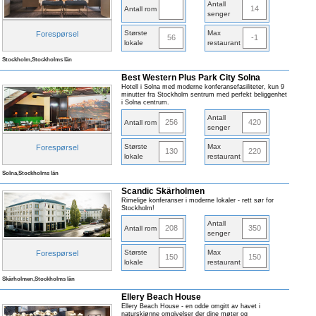
Antall
14
Antall rom
senger
Største
Max
Forespørsel
56
-1
lokale
restaurant
Stockholm,Stockholms län
Best Western Plus Park City Solna
Hotell i Solna med moderne konferansefasiliteter, kun 9
minutter fra Stockholm sentrum med perfekt beliggenhet
i Solna centrum.
Antall
256
420
Antall rom
senger
Største
Max
Forespørsel
130
220
lokale
restaurant
Solna,Stockholms län
Scandic Skärholmen
Rimelige konferanser i moderne lokaler - rett sør for
Stockholm!
Antall
208
350
Antall rom
senger
Største
Max
Forespørsel
150
150
lokale
restaurant
Skärholmen,Stockholms län
Ellery Beach House
Ellery Beach House - en odde omgitt av havet i
naturskjønne omgivelser der dine møter og