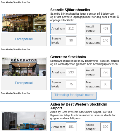
Stockholm,Stockholms län
Scandic Sjöfartshotellet
Scandic Sjöfartshotellet ligger sentralt på Södermalm,
og er det perfekte utgangspunktet for deg som ønsker å
oppdage Stockholm
Antall
212
439
Antall rom
senger
Største
Max
Forespørsel
90
140
lokale
restaurant
Stockholm,Stockholms län
Generator Stockholm
Konferansehotell med en ny tilnærming - sentralt, rimelig
og én kontaktperson gjennom hele bestillingsprosessen!
Antall
233
796
Antall rom
senger
Største
Max
Forespørsel
75
80
lokale
restaurant
Stockholm,Stockholms län
Tilrettelagt for digitale møter
Aiden by Best Western Stockholm
Airport
Aiden by Best Western Stockholm Airport, like ved
flyplassen, tilbyr to intime møterom som er ideelle for
grupper mellom 2-8 perso
Antall
181
300
Antall rom
senger