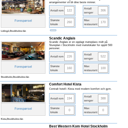
arrangementer vil bli dine beste minner.
Antall
122
306
Antall rom
senger
Største
Max
Forespørsel
260
170
lokale
restaurant
Lidingö,Stockholms län
Scandic Anglais
Scandic Anglais er en opplagt møteplass midt på
Stureplan i Stockholm med møtelokaler for opptil 500
personer.
Antall
226
522
Antall rom
senger
Største
Max
Forespørsel
160
100
lokale
restaurant
Stockholm,Stockholms län
Comfort Hotel Kista
Centralt hotell i Kista med modern komfort och gym.
Antall
194
388
Antall rom
senger
Største
Max
Forespørsel
0
0
lokale
restaurant
Kista,Stockholms län
Best Western Kom Hotel Stockholm