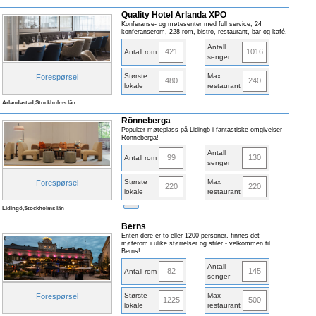
Quality Hotel Arlanda XPO
Konferanse- og møtesenter med full service, 24
konferanserom, 228 rom, bistro, restaurant, bar og kafé.
Antall
421
1016
Antall rom
senger
Største
Max
Forespørsel
480
240
lokale
restaurant
Arlandastad,Stockholms län
Rönneberga
Populær møteplass på Lidingö i fantastiske omgivelser -
Rönneberga!
Antall
99
130
Antall rom
senger
Største
Max
Forespørsel
220
220
lokale
restaurant
Lidingö,Stockholms län
Berns
Enten dere er to eller 1200 personer, finnes det
møterom i ulike størrelser og stiler - velkommen til
Berns!
Antall
82
145
Antall rom
senger
Største
Max
Forespørsel
1225
500
lokale
restaurant