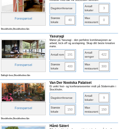
minutter med båt fra Stockholm sentrum.
Antall
3
Dagskonferanse
lokaler
Største
Max
Forespørsel
40
0
lokale
restaurant
Stockholm,Stockholms län
Yasuragi
Møter på Yasuragi - den perfekte kombinasjonen av
arbeid, kick-off og avslapning. Skap ditt beste kreative
møte.
Antall
191
422
Antall rom
senger
Største
Max
Forespørsel
400
300
lokale
restaurant
Saltsjö-boo,Stockholms län
Van Der Nootska Palatset
Et unikt fest- og konferansesenter midt på Södermalm i
Stockholm.
Antall
9
Dagskonferanse
lokaler
Største
Max
Forespørsel
150
150
lokale
restaurant
Stockholm,Stockholms län
Hånö Säteri