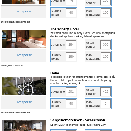
74
129
Antall rom
senger
Største
Max
Forespørsel
60
100
lokale
restaurant
Stockholm,Stockholms län
The Winery Hotel
Velkommen til The Winery Hotel - en unik møteplass
der kunnskap, håndverk og lidenskap møtes.
Antall
184
386
Antall rom
senger
Største
Max
Forespørsel
180
180
lokale
restaurant
Solna,Stockholms län
Hobo
-Fleksible lokaler for arrangementer i femte etasje på
Hobo Hotel -Egnet for konferanser, workshops og
mingling. -Bar, scene, DJ
Antall
201
402
Antall rom
senger
Største
Max
Forespørsel
50
0
lokale
restaurant
Stockholm,Stockholms län
Sergelkonferensen - Vasakronan
Et innovativt møtemiljø midt i Stockholm City.