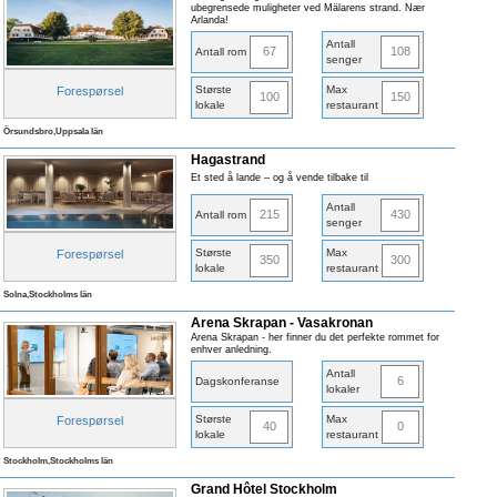
ubegrensede muligheter ved Mälarens strand. Nær
Arlanda!
Antall
67
108
Antall rom
senger
Største
Max
Forespørsel
100
150
lokale
restaurant
Örsundsbro,Uppsala län
Hagastrand
Et sted å lande – og å vende tilbake til
Antall
215
430
Antall rom
senger
Største
Max
Forespørsel
350
300
lokale
restaurant
Solna,Stockholms län
Arena Skrapan - Vasakronan
Arena Skrapan - her finner du det perfekte rommet for
enhver anledning.
Antall
6
Dagskonferanse
lokaler
Største
Max
Forespørsel
40
0
lokale
restaurant
Stockholm,Stockholms län
Grand Hôtel Stockholm