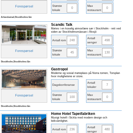
Største
Max
Forespørsel
0
0
lokale
restaurant
Arlandastad,Stockholms län
Scandic Talk
Møtes i en koselig atmosfære sør i Stockholm - rett ved
siden av Stockholmsmässan i Älvsjö
Antall
248
498
Antall rom
senger
Største
Max
Forespørsel
45
130
lokale
restaurant
Stockholm,Stockholms län
Gastropol
Moderne og sosial møteplass på Norra tornen, Torsplan
hvor mulighetene er store.
Antall
7
Dagskonferanse
lokaler
Største
Max
Forespørsel
100
0
lokale
restaurant
Stockholm,Stockholms län
Home Hotel Tapetfabriken
Mysigt hotell i Sickla med modern design och
bekvämlighet.
Antall
236
480
Antall rom
senger