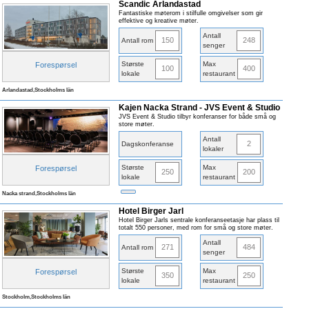
Scandic Arlandastad
Fantastiske møterom i stilfulle omgivelser som gir
effektive og kreative møter.
Antall
150
248
Antall rom
senger
Største
Max
Forespørsel
100
400
lokale
restaurant
Arlandastad,Stockholms län
Kajen Nacka Strand - JVS Event & Studio
JVS Event & Studio tilbyr konferanser for både små og
store møter.
Antall
2
Dagskonferanse
lokaler
Største
Max
Forespørsel
250
200
lokale
restaurant
Nacka strand,Stockholms län
Hotel Birger Jarl
Hotel Birger Jarls sentrale konferanseetasje har plass til
totalt 550 personer, med rom for små og store møter.
Antall
271
484
Antall rom
senger
Største
Max
Forespørsel
350
250
lokale
restaurant
Stockholm,Stockholms län