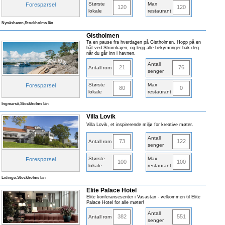
Største
Max
Forespørsel
120
120
lokale
restaurant
Nynäshamn,Stockholms län
Gistholmen
Ta en pause fra hverdagen på Gistholmen. Hopp på en
båt ved Strömkajen, og legg alle bekymringer bak deg
når du går inn i havnen.
Antall
21
76
Antall rom
senger
Største
Max
Forespørsel
80
0
lokale
restaurant
Ingmarsö,Stockholms län
Villa Lovik
Villa Lovik, et inspirerende miljø for kreative møter.
Antall
73
122
Antall rom
senger
Største
Max
Forespørsel
100
100
lokale
restaurant
Lidingö,Stockholms län
Elite Palace Hotel
Elite konferansesenter i Vasastan - velkommen til Elite
Palace Hotel for alle møter!
Antall
382
551
Antall rom
senger