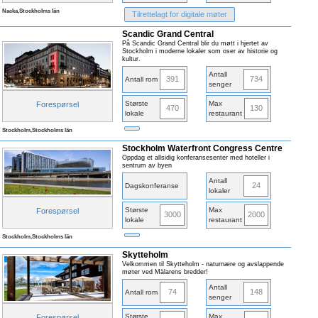
Nacka,Stockholms län
Tilrettelagt for digitale møter
Scandic Grand Central
På Scandic Grand Central blir du møtt i hjertet av
Stockholm i moderne lokaler som oser av historie og
kultur.
Antall
391
734
Antall rom
senger
Største
Max
Forespørsel
470
130
lokale
restaurant
Stockholm,Stockholms län
Stockholm Waterfront Congress Centre
Oppdag et allsidig konferansesenter med hoteller i
sentrum av byen
Antall
24
Dagskonferanse
lokaler
Største
Max
Forespørsel
3000
2000
lokale
restaurant
Stockholm,Stockholms län
Skytteholm
Velkommen til Skytteholm - naturnære og avslappende
møter ved Mälarens bredder!
Antall
74
148
Antall rom
senger
Største
Max
Forespørsel