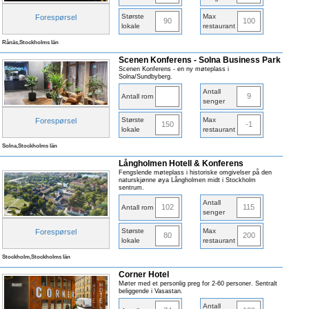
Største
Max
Forespørsel
90
100
lokale
restaurant
Rånäs,Stockholms län
Scenen Konferens - Solna Business Park
Scenen Konferens - en ny møteplass i
Solna/Sundbyberg.
Antall
9
Antall rom
senger
Største
Max
Forespørsel
150
-1
lokale
restaurant
Solna,Stockholms län
Långholmen Hotell & Konferens
Fengslende møteplass i historiske omgivelser på den
naturskjønne øya Långholmen midt i Stockholm
sentrum.
Antall
102
115
Antall rom
senger
Største
Max
Forespørsel
80
200
lokale
restaurant
Stockholm,Stockholms län
Corner Hotel
Møter med et personlig preg for 2-60 personer. Sentralt
beliggende i Vasastan.
Antall