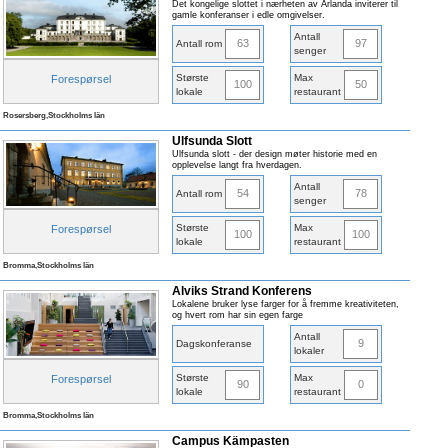
Det kongelige slottet i nærheten av Arlanda inviterer til
gamle konferanser i edle omgivelser.
Antall
63
97
Antall rom
senger
Største
Max
Forespørsel
100
50
lokale
restaurant
Rosersberg,Stockholms län
Ulfsunda Slott
Ulfsunda slott - der design møter historie med en
opplevelse langt fra hverdagen.
Antall
54
78
Antall rom
senger
Største
Max
Forespørsel
100
100
lokale
restaurant
Bromma,Stockholms län
Alviks Strand Konferens
Lokalene bruker lyse farger for å fremme kreativiteten,
og hvert rom har sin egen farge
Antall
9
Dagskonferanse
lokaler
Største
Max
Forespørsel
90
0
lokale
restaurant
Bromma,Stockholms län
Campus Kämpasten