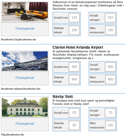
Velkommen til en klimakompensert konferanse på Best
Western Kom Hotel, en rolig oase i Döbelnsgatan midt i
Stockholm sentrum
Antall
143
310
Antall rom
senger
Største
Max
Forespørsel
100
100
lokale
restaurant
Stockholm City,Stockholms län
Clarion Hotel Arlanda Airport
Et pulserende førsteklasses hotell i hjertet av
Stockholm Arlanda lufthavn. For møter, konferanser,
arrangementer, kongresser og o
Antall
430
900
Antall rom
senger
Største
Max
Forespørsel
900
450
lokale
restaurant
Stockholm-arlanda,Stockholms län
Näsby Slott
Et boutique-slott med mye sjarm og personlighet.
Festens slott er Näsby slott!
Antall
53
73
Antall rom
senger
Største
Max
Forespørsel
50
100
lokale
restaurant
Täby,Stockholms län