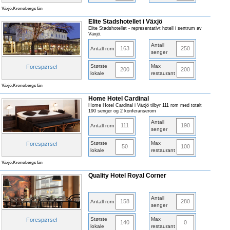
Växjö,Kronobergs län
Elite Stadshotellet i Växjö
Elite Stadshotellet - representativt hotell i sentrum av
Växjö.
Antall
163
250
Antall rom
senger
Største
Max
Forespørsel
200
200
lokale
restaurant
Växjö,Kronobergs län
Home Hotel Cardinal
Home Hotel Cardinal i Växjö tilbyr 111 rom med totalt
190 senger og 2 konferanserom
Antall
111
190
Antall rom
senger
Største
Max
Forespørsel
50
100
lokale
restaurant
Växjö,Kronobergs län
Quality Hotel Royal Corner
Antall
158
280
Antall rom
senger
Største
Max
Forespørsel
140
0
lokale
restaurant