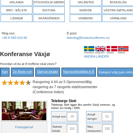
ARLANDA
STOCKHOLM SØDRA
HALMSTAD
BOHUSLÄN
BRO - BÅLSTA
SIGTUNA
SKØVDE
VÄSTRA GØTALAND
LIDINGØ
SKÄRGÅRDEN
VARBERG
VÄRMLAND
Ring oss:
E-post:
+46 8-583 610 60
bokning@konturkonferens.se
Konferanse Växjø
SVENSKA
ENGLISH
DANSK
NORSK
ANDRA LÄNDER
Hvordan vil du at 8-treffene skal vises?
Kart
De fleste rom
Største lokaler
Navnsrekkefølge A-Å
Rangering 4.44 av 5 Gjennomsnittlig
rangering av 7 rangerte etablissementer
(Conference Index)
Teleborgs Slott
Teleborgs Slott ligger like utenfor Växjö sentrum, og
slottet sto ferdig i 1900.
Antall
29
51
Antall rom
senger
Største
Max
Forespørsel
110
150
lokale
restaurant