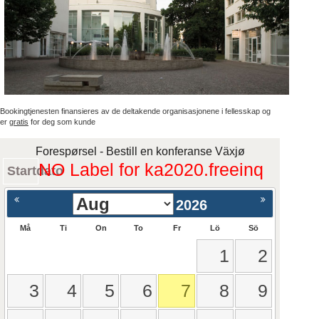
Bookingtjenesten finansieres av de deltakende organisasjonene i fellesskap og
er
gratis
for deg som kunde
Forespørsel - Bestill en konferanse Växjø
NO Label for ka2020.freeinq
Startdato
2026
Må
Ti
On
To
Fr
Lö
Sö
1
2
3
4
5
6
7
8
9