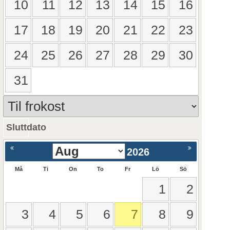
10
11
12
13
14
15
16
17
18
19
20
21
22
23
24
25
26
27
28
29
30
31
Sluttdato
ående
Nästa >
2026
Må
Ti
On
To
Fr
Lö
Sö
1
2
3
4
5
6
7
8
9