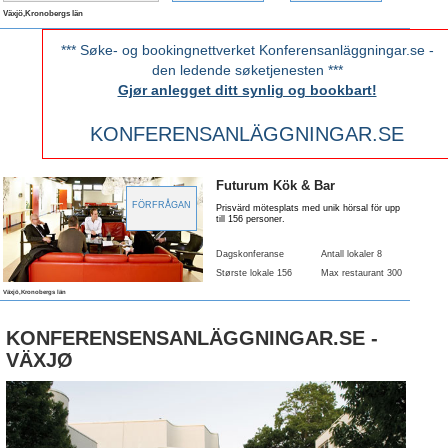
Växjö,Kronobergs län
*** Søke- og bookingnettverket Konferensanläggningar.se -
den ledende søketjenesten ***
Gjør anlegget ditt synlig og bookbart!
KONFERENSANLÄGGNINGAR.SE
Futurum Kök & Bar
FÖRFRÅGAN
Prisvärd mötesplats med unik hörsal för upp
till 156 personer.
Dagskonferanse
Antall lokaler 8
Største lokale
156
Max restaurant 300
Växjö,Kronobergs län
KONFERENSENSANLÄGGNINGAR.SE -
VÄXJØ