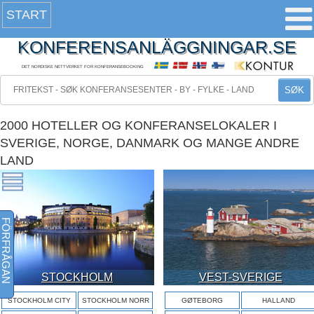
START
KONFERENSANLÄGGNINGAR.SE
DET NORDISKE NETTVERKET FOR KONFERANSEBOOKING
SØK
2000 HOTELLER OG KONFERANSELOKALER I
SVERIGE, NORGE, DANMARK OG MANGE ANDRE
LAND
FÖRFRÅGAN
STOCKHOLM
VEST-SVERIGE
STOCKHOLM CITY
STOCKHOLM NORR
GØTEBORG
HALLAND