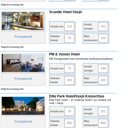
Växjö,Kronobergs län
Scandic Hotel Växjö
Antall
123
261
Antall rom
senger
Største
Max
Forespørsel
70
150
lokale
restaurant
Växjö,Kronobergs län
PM & Vänner Hotel
PM Designhotell med utmerkede konferansefasiliteter.
Antall
74
148
Antall rom
senger
Største
Max
Forespørsel
180
300
lokale
restaurant
Växjö,Kronobergs län
Elite Park Hotel/Växjö Konserthus
Elite Park Hotel – et moderne hotell i lys nordisk stil
midt i Växjö.
Antall
76
152
Antall rom
senger
Største
Max
Forespørsel
800
800
lokale
restaurant