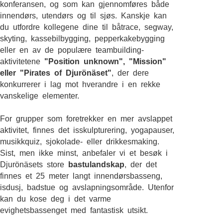
konferansen, og som kan gjennomføres både
innendørs, utendørs og til sjøs. Kanskje kan
du utfordre kollegene dine til båtrace, segway,
skyting, kassebilbygging, pepperkakebygging
eller en av de populære teambuilding-
aktivitetene
"Position unknown", "Mission"
eller "Pirates of Djurönäset"
, der dere
konkurrerer i lag mot hverandre i en rekke
vanskelige elementer.
For grupper som foretrekker en mer avslappet
aktivitet, finnes det isskulpturering, yogapauser,
musikkquiz, sjokolade- eller drikkesmaking.
Sist, men ikke minst, anbefaler vi et besøk i
Djurönäsets store
bastulandskap
, der det
finnes et 25 meter langt innendørsbasseng,
isdusj, badstue og avslapningsområde. Utenfor
kan du kose deg i det varme
evighetsbassenget med fantastisk utsikt.