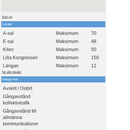
Kart og
Lokaler
A-sal
Maksimum
70
E-sal
Maksimum
48
Kilen
Maksimum
50
Lilla Kongressen
Maksimum
150
Längan
Maksimum
12
Se alle lokaler
Beliggenhet
Avskilt / Ostört
Gångavstånd
kollektivtrafik
Gångavstånd till
allmänna
kommunikationer