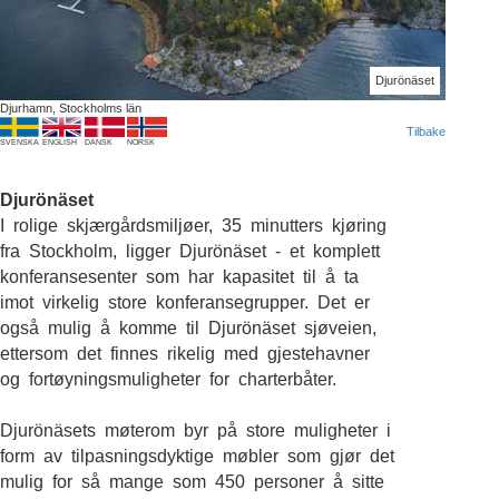
Djurönäset
Djurhamn, Stockholms län
Tilbake
SVENSKA
ENGLISH
DANSK
NORSK
Djurönäset
I rolige skjærgårdsmiljøer, 35 minutters kjøring
fra Stockholm, ligger Djurönäset - et komplett
konferansesenter som har kapasitet til å ta
imot virkelig store konferansegrupper. Det er
også mulig å komme til Djurönäset sjøveien,
ettersom det finnes rikelig med gjestehavner
og fortøyningsmuligheter for charterbåter.
Djurönäsets møterom byr på store muligheter i
form av tilpasningsdyktige møbler som gjør det
mulig for så mange som 450 personer å sitte