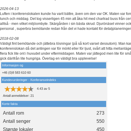
2026-04-13
Luften i konferenslokalen kunde ha varit bättre, även om den var OK. Maten var fo
lunch och middag. Det tog visserligen 45 min att åka hit med chartrad buss från cen
alltså - men vilket miljöombyte. Skärgården i sin bästa skrud. Djurönäset vinner oc
personal , superbra bemötande redan från det vi hade kontakt för detaljplaneringe
2018-02-08
Väldigt fint bemötande och jättebra lösningar (på så kort varsel dessutom). Man ka
konferenslokan då det antingen var för mörkt eller för ljust, svårt att hitta mellanläge.
flera fick lite ont i huvudet under eftermiddagen. Maten var jättegod men lite för sm
gick därifrån lite hungriga. Överlag en väldigt bra upplevelse!
Informasjon og
+46 (0)8 583 610 60
Kundevurderinger - Konferanseindeks
4.43
av
5
Antall anmeldelser:
21
Korte fakta
Antall rom
273
Antall senger
550
Største lokaler
450