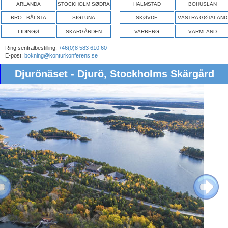
ARLANDA
STOCKHOLM SØDRA
HALMSTAD
BOHUSLÄN
BRO - BÅLSTA
SIGTUNA
SKØVDE
VÄSTRA GØTALAND
LIDINGØ
SKÄRGÅRDEN
VARBERG
VÄRMLAND
Ring sentralbestilling:
+46(0)8 583 610 60
E-post:
bokning@konturkonferens.se
Djurönäset - Djurö, Stockholms Skärgård
ous
Next