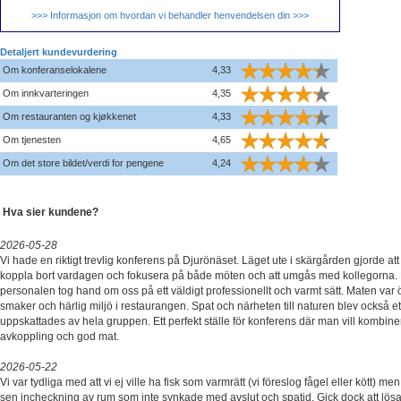
>>> Informasjon om hvordan vi behandler henvendelsen din >>>
Detaljert kundevurdering
Om konferanselokalene
4,33
Om innkvarteringen
4,35
Om restauranten og kjøkkenet
4,33
Om tjenesten
4,65
Om det store bildet/verdi for pengene
4,24
Hva sier kundene?
2026-05-28
Vi hade en riktigt trevlig konferens på Djurönäset. Läget ute i skärgården gjorde a
koppla bort vardagen och fokusera på både möten och att umgås med kollegorna. 
personalen tog hand om oss på ett väldigt professionellt och varmt sätt. Maten var 
smaker och härlig miljö i restaurangen. Spat och närheten till naturen blev också et
uppskattades av hela gruppen. Ett perfekt ställe för konferens där man vill kombi
avkoppling och god mat.
2026-05-22
Vi var tydliga med att vi ej ville ha fisk som varmrätt (vi föreslog fågel eller kött) men
sen incheckning av rum som inte synkade med avslut och spatid. Gick dock att lösa