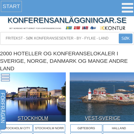
START
KONFERENSANLÄGGNINGAR.SE
DET NORDISKE NETTVERKET FOR KONFERANSEBOOKING
SØK
2000 HOTELLER OG KONFERANSELOKALER I
SVERIGE, NORGE, DANMARK OG MANGE ANDRE
LAND
FÖRFRÅGAN
STOCKHOLM
VEST-SVERIGE
STOCKHOLM CITY
STOCKHOLM NORR
GØTEBORG
HALLAND