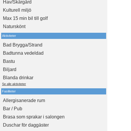
Hav/Skärgård
Kulturell miljö
Max 15 min bil till golf
Naturskönt
Aktiviteter
Bad Brygga/Strand
Badtunna vedeldad
Bastu
Biljard
Blanda drinkar
Se alle aktiviteter
Fasiliteter
Allergisanerade rum
Bar / Pub
Brasa som sprakar i salongen
Duschar för daggäster