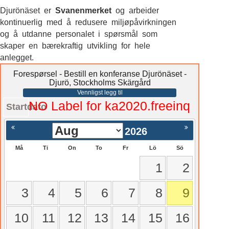
Djurönäset er
Svanenmerket
og arbeider
kontinuerlig med å redusere miljøpåvirkningen
og å utdanne personalet i spørsmål som
skaper en bærekraftig utvikling for hele
anlegget.
Forespørsel - Bestill en konferanse Djurönäset -
Djurö, Stockholms Skärgård
Vennligst legg til
NO Label for ka2020.freeinq
Startdato
2026
Må
Ti
On
To
Fr
Lö
Sö
1
2
3
4
5
6
7
8
9
10
11
12
13
14
15
16